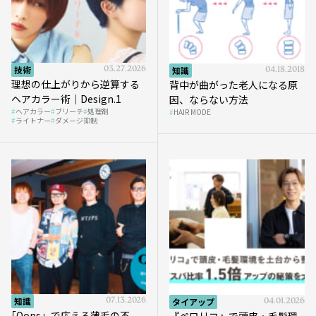
技術
03.27.2026
知識
04.18.2018
理想の仕上がりから逆算する
背中が曲がった老人になる原
ヘアカラー術｜Design.1
因、ならない方法
ヘアカラー
ブリーチ
処理剤
HAIR MODE
ライトナー
ダメージ抑制
知識
07.13.2026
タイアップ
04.01.2026
｢Oops」で応える薄毛の不
『ペロリコ』で頭皮・毛髪環