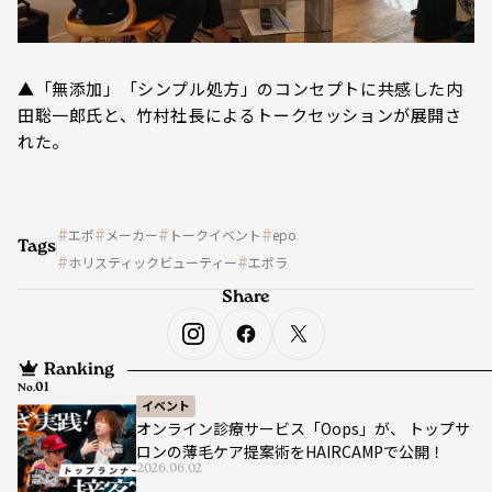
▲「無添加」「シンプル処方」のコンセプトに共感した内
田聡一郎氏と、竹村社長によるトークセッションが展開さ
れた。
エポ
メーカー
トークイベント
epo
Tags
ホリスティックビューティー
エポラ
Share
Ranking
No.
イベント
オンライン診療サービス「Oops」が、 トップサ
ロンの薄毛ケア提案術をHAIRCAMPで公開！
2026.06.02