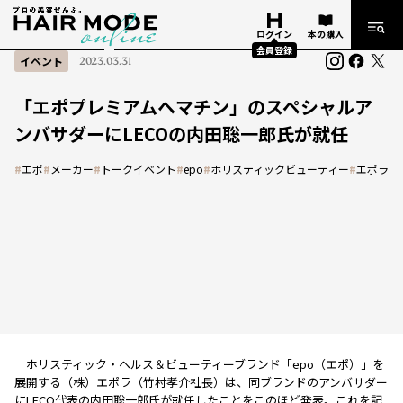
ログイン
本の購入
会員登録
イベント
2023.03.31
「エポプレミアムヘマチン」のスペシャルア
ンバサダーにLECOの内田聡一郎氏が就任
#
エポ
#
メーカー
#
トークイベント
#
epo
#
ホリスティックビューティー
#
エポラ
ホリスティック・ヘルス＆ビューティーブランド「epo（エポ）」を
展開する（株）エポラ（竹村孝介社長）は、同ブランドのアンバサダー
にLECO代表の内田聡一郎氏が就任したことをこのほど発表。これを記