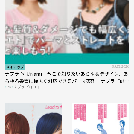
タイアップ
05.13.2026
ナプラ × Un ami 今こそ知りたいあらゆるデザイン、あ
らゆる髪質に幅広く対応できるパーマ薬剤 ナプラ『ut-
PR
ナプラ
ウトエト
et』