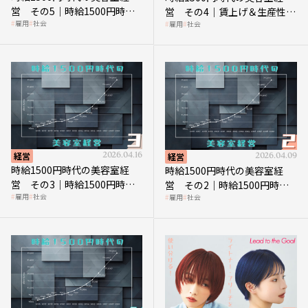
営 その5｜時給1500円時代
営 その4｜賃上げ＆生産性向
雇用
社会
雇用
社会
の到来は美容業の収益構造を
上につなげる賢い助成金活用
見直す契機
経営
2026.04.16
経営
2026.04.09
時給1500円時代の美容室経
時給1500円時代の美容室経
営 その3｜時給1500円時
営 その2｜時給1500円時代
雇用
社会
雇用
社会
代、美容業はどのような影響
に支払う給与はいくらなのか
を受けるのか？