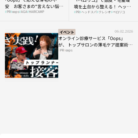
安 お客さまの“言えない悩
境を土台から整える！ ヘッド
PR
oops
AGA
HAIRCAMP
み”にどう向き合う？ ＃01
PR
ヘッドスパ
クレシオ
ペロリコ
スパ比率1.5倍アップの秘策を
大公開
イベント
06.02.2026
オンライン診療サービス「Oops」
が、 トップサロンの薄毛ケア提案術を
PR
oops
HAIRCAMPで公開！