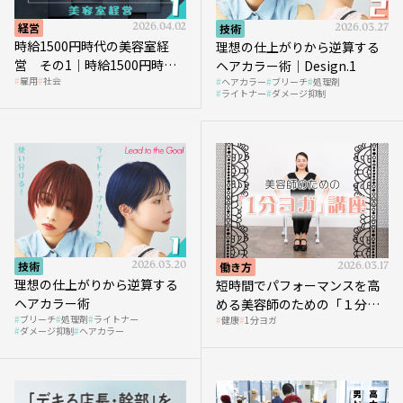
経営
2026.04.02
技術
2026.03.27
時給1500円時代の美容室経
理想の仕上がりから逆算する
営 その1｜時給1500円時代
ヘアカラー術｜Design.1
雇用
社会
ヘアカラー
ブリーチ
処理剤
へ向かう社会的背景
ライトナー
ダメージ抑制
技術
2026.03.20
働き方
2026.03.17
理想の仕上がりから逆算する
短時間でパフォーマンスを高
ヘアカラー術
める美容師のための「１分ヨ
ブリーチ
処理剤
ライトナー
健康
1分ヨガ
ガ」講座｜実践編
ダメージ抑制
ヘアカラー