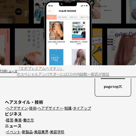
「エポプレミアムヘマチン」
TOP
ニュース
のスペシャルアンバサダーにLECOの内田聡一郎氏が就任
page top
ヘアスタイル・技術
ヘアデザイン
技術
ヘアデザイナー
知識
タイアップ
ビジネス
経営
集客
働き方
ニュース
イベント
新製品
美容業界
美容学校