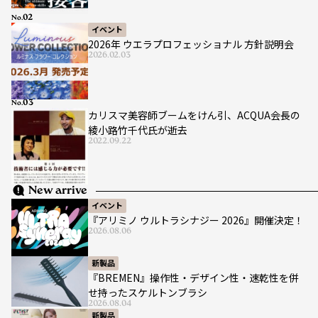
No.
イベント
2026年 ウエラプロフェッショナル 方針説明会
2026.02.03
No.
カリスマ美容師ブームをけん引、ACQUA会長の
綾小路竹千代氏が逝去
2022.09.22
New arrive
イベント
『アリミノ ウルトラシナジー 2026』開催決定！
2026.08.06
新製品
『BREMEN』操作性・デザイン性・速乾性を併
せ持ったスケルトンブラシ
2026.08.04
新製品