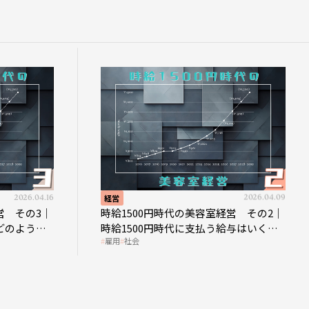
2026.04.16
経営
2026.04.09
営 その3｜
時給1500円時代の美容室経営 その2｜
どのような
時給1500円時代に支払う給与はいくら
雇用
社会
なのか