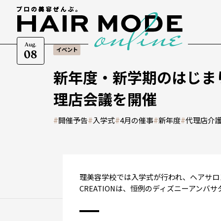
Aug.
イベント
08
新年度・新学期のはじま
理店会議を開催
#
開催予告
#
入学式
#
4月の催事
#
新年度
#
代理店介
理美容学校では入学式が行われ、ヘアサロン
CREATIONは、恒例のディズニーアン