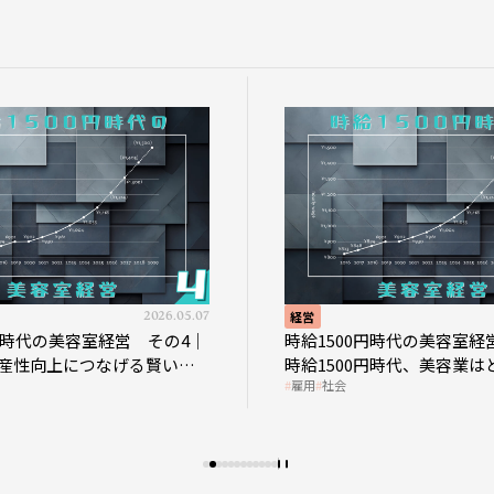
2026.05.07
経営
0円時代の美容室経営 その4｜
時給1500円時代の美容室経
産性向上につなげる賢い助
時給1500円時代、美容業は
雇用
社会
影響を受けるのか？