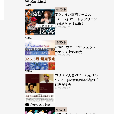
Ranking
No.
イベント
オンライン診療サービス
「Oops」が、 トップサロン
の薄毛ケア提案術を
2026.06.02
HAIRCAMPで公開！
No.
イベント
2026年 ウエラプロフェッシ
ョナル 方針説明会
2026.02.03
No.
カリスマ美容師ブームをけん
引、ACQUA会長の綾小路竹千
代氏が逝去
2022.09.22
New arrive
イベント