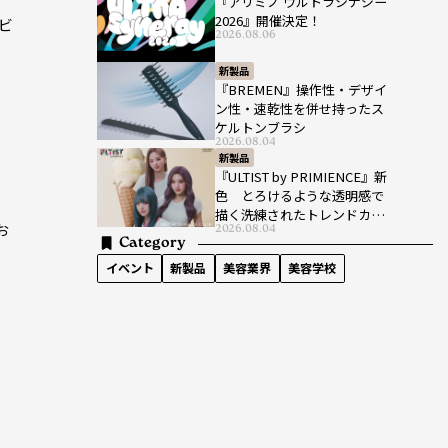
『アリミノ ウルトラシナジー
2026』開催決定！
ビ
2026.08.06
新製品
『BREMEN』操作性・デザイ
ン性・速乾性を併せ持ったス
ケルトンブラシ
2026.08.04
新製品
『ULTIST by PRIMIENCE』新
色 とろけるような透明感で
描く洗練されたトレンドカラ
お
2026.08.04
ー
Category
イベント
新製品
美容業界
美容学校