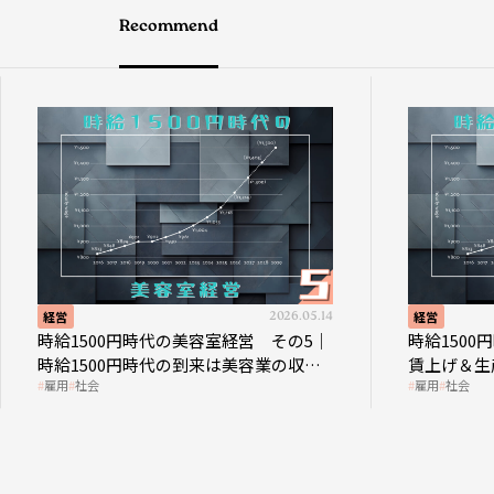
Recommend
経営
2026.05.14
経営
時給1500円時代の美容室経営 その5｜
時給150
時給1500円時代の到来は美容業の収益
賃上げ＆生
雇用
社会
雇用
社会
構造を見直す契機
成金活用