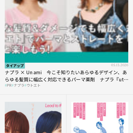
タイアップ
05.13.2026
ナプラ × Un ami 今こそ知りたいあらゆるデザイン、あ
らゆる髪質に幅広く対応できるパーマ薬剤 ナプラ『ut-
PR
ナプラ
ウトエト
et』