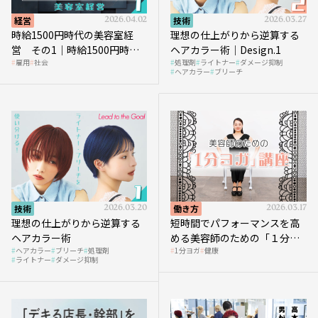
経営
2026.04.02
技術
2026.03.27
時給1500円時代の美容室経
理想の仕上がりから逆算する
営 その1｜時給1500円時代
ヘアカラー術｜Design.1
雇用
社会
処理剤
ライトナー
ダメージ抑制
へ向かう社会的背景
ヘアカラー
ブリーチ
技術
2026.03.20
働き方
2026.03.17
理想の仕上がりから逆算する
短時間でパフォーマンスを高
ヘアカラー術
める美容師のための「１分ヨ
ヘアカラー
ブリーチ
処理剤
1分ヨガ
健康
ガ」講座｜実践編
ライトナー
ダメージ抑制