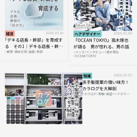
経営
2026.03.16
ヘアデザイナー
2026.03.09
｢デキる店長・幹部」を育成す
『OCEAN TOKYO』高木琢也
る その1｜デキる店長・幹部
が語る 男が惚れる、男の話
教育
岡本文宏
店長
幹部
メンズ
インタビュー
高木琢也
の「任せ方」
OCEAN TOKYO
知識
2026.03.03
派手髪提案の強い味方！
カラログを大解剖
カラログ
実験
検証
ヘアカラー