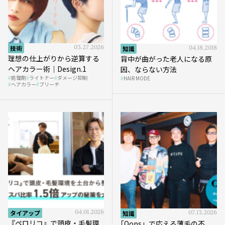
技術
03.27.2026
知識
04.18.2018
理想の仕上がりから逆算する
背中が曲がった老人になる原
ヘアカラー術｜Design.1
因、ならない方法
処理剤
ライトナー
ダメージ抑制
HAIR MODE
ヘアカラー
ブリーチ
タイアップ
04.01.2026
知識
07.13.2026
『ペロリコ』で頭皮・毛髪環
｢Oops」で応える薄毛の不