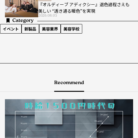
『オルディーブ アディクシー』退色過程さえも
美しい “透き通る暖色”を実現
2026.08.03
Category
イベント
新製品
美容業界
美容学校
Recommend