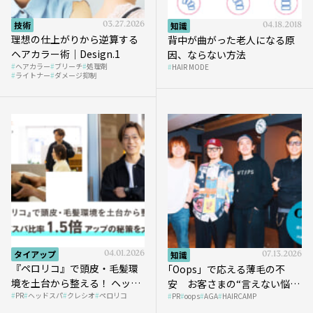
技術
03.27.2026
知識
04.18.2018
理想の仕上がりから逆算する
背中が曲がった老人になる原
ヘアカラー術｜Design.1
因、ならない方法
ヘアカラー
ブリーチ
処理剤
HAIR MODE
ライトナー
ダメージ抑制
タイアップ
04.01.2026
知識
07.13.2026
『ペロリコ』で頭皮・毛髪環
｢Oops」で応える薄毛の不
境を土台から整える！ ヘッド
安 お客さまの“言えない悩
PR
ヘッドスパ
クレシオ
ペロリコ
スパ比率1.5倍アップの秘策を
PR
oops
AGA
HAIRCAMP
み”にどう向き合う？ ＃01
大公開