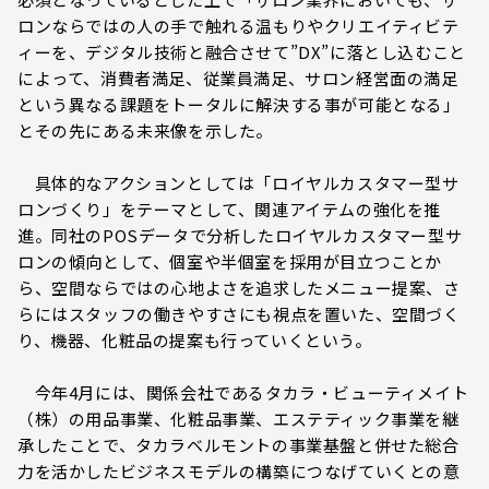
ロンならではの人の手で触れる温もりやクリエイティビテ
ィーを、デジタル技術と融合させて”DX”に落とし込むこと
によって、消費者満足、従業員満足、サロン経営面の満足
という異なる課題をトータルに解決する事が可能となる」
とその先にある未来像を示した。
具体的なアクションとしては「ロイヤルカスタマー型サ
ロンづくり」をテーマとして、関連アイテムの強化を推
進。同社のPOSデータで分析したロイヤルカスタマー型サ
ロンの傾向として、個室や半個室を採用が目立つことか
ら、空間ならではの心地よさを追求したメニュー提案、さ
らにはスタッフの働きやすさにも視点を置いた、空間づく
り、機器、化粧品の提案も行っていくという。
今年4月には、関係会社であるタカラ・ビューティメイト
（株）の用品事業、化粧品事業、エステティック事業を継
承したことで、タカラベルモントの事業基盤と併せた総合
力を活かしたビジネスモデルの構築につなげていくとの意