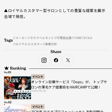
▲ロイヤルカスタマー型サロンとしての豊富な提案を展示
会場で発信。
メーカー
タカラベルモント
代理店会議
YUME
ECILA
Tags
ロイヤルカスタマー
事業方針
Share
Ranking
No.
イベント
オンライン診療サービス「Oops」が、 トップサ
ロンの薄毛ケア提案術をHAIRCAMPで公開！
2026.06.02
No.
イベント
2026年 ウエラプロフェッショナル 方針説明会