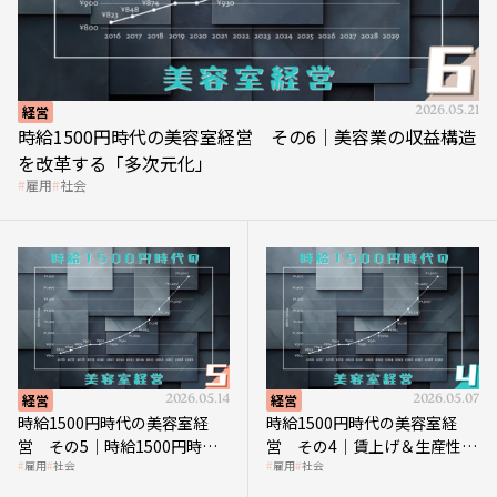
経営
2026.05.21
時給1500円時代の美容室経営 その6｜美容業の収益構造
を改革する「多次元化」
雇用
社会
経営
2026.05.14
経営
2026.05.07
時給1500円時代の美容室経
時給1500円時代の美容室経
営 その5｜時給1500円時代
営 その4｜賃上げ＆生産性向
雇用
社会
雇用
社会
の到来は美容業の収益構造を
上につなげる賢い助成金活用
見直す契機