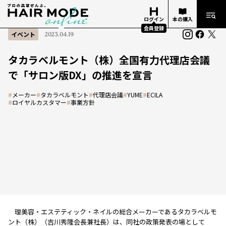
ログイン
本の購入
会員登録
イベント
2023.04.19
タカラベルモント（株）全国有力代理店会議
で「サロン版DX」の推進を宣言
#
メーカー
#
タカラベルモント
#
代理店会議
#
YUME
#
ECILA
#
ロイヤルカスタマー
#
事業方針
理美容・エステティック・ネイルの総合メーカーであるタカラベルモ
ント（株）（吉川秀隆会長兼社長）は、同社の政策発表の場として