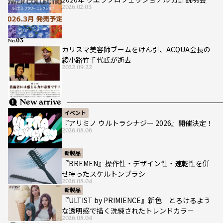
2026.02.03
No.
カリスマ美容師ブームをけん引、ACQUA会長の
綾小路竹千代氏が逝去
2022.09.22
New arrive
イベント
『アリミノ ウルトラシナジー 2026』開催決定！
2026.08.06
新製品
『BREMEN』操作性・デザイン性・速乾性を併
せ持ったスケルトンブラシ
2026.08.04
新製品
『ULTIST by PRIMIENCE』新色 とろけるよう
な透明感で描く洗練されたトレンドカラー
2026.08.04