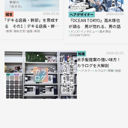
経営
2026.03.16
ヘアデザイナー
2026.03.09
｢デキる店長・幹部」を育成す
『OCEAN TOKYO』高木琢也
る その1｜デキる店長・幹部
が語る 男が惚れる、男の話
教育
岡本文宏
店長
幹部
メンズ
インタビュー
高木琢也
の「任せ方」
OCEAN TOKYO
知識
2026.03.03
派手髪提案の強い味方！
カラログを大解剖
ヘアカラー
カラログ
実験
検証