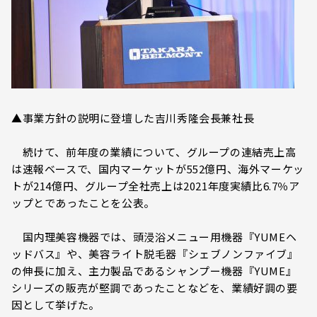
▲事業方針の説明に登壇した吉川秀隆会長兼社長
続けて、前年度の業績について、グループの連結売上高
は速報ベースで、国内マーケットが552億円、海外マーケッ
トが214億円、グループ全社売上は2021年度実績比6.7％ア
ップとであったことを公表。
国内理美容機器では、頭浸浴メニュー用機器『YUMEヘ
ッドバス』や、美容ライト脱毛器『シェブノンファイブ』
の伸長に加え、主力製品であるシャンプー機器『YUME』
シリーズの販売が堅調であったことなどを、業績好調の要
因として挙げた。