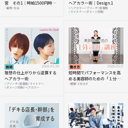
営 その1｜時給1500円時代
ヘアカラー術｜Design.1
雇用
社会
ヘアカラー
ブリーチ
処理剤
へ向かう社会的背景
ライトナー
ダメージ抑制
技術
2026.03.20
働き方
2026.03.17
理想の仕上がりから逆算する
短時間でパフォーマンスを高
ヘアカラー術
める美容師のための「１分ヨ
ブリーチ
処理剤
ライトナー
健康
1分ヨガ
ガ」講座｜実践編
ダメージ抑制
ヘアカラー