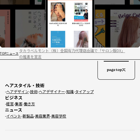
タカラベルモント（株）全国有力代理店会議で「サロン版DX」
TOP
ニュース
の推進を宣言
page top
ヘアスタイル・技術
ヘアデザイン
技術
ヘアデザイナー
知識
タイアップ
ビジネス
経営
集客
働き方
ニュース
イベント
新製品
美容業界
美容学校