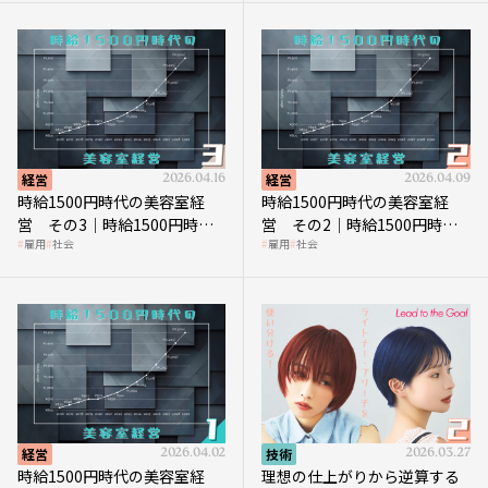
経営
2026.04.16
経営
2026.04.09
時給1500円時代の美容室経
時給1500円時代の美容室経
営 その3｜時給1500円時
営 その2｜時給1500円時代
雇用
社会
雇用
社会
代、美容業はどのような影響
に支払う給与はいくらなのか
を受けるのか？
経営
2026.04.02
技術
2026.03.27
時給1500円時代の美容室経
理想の仕上がりから逆算する