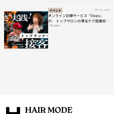
イベント
06.02.2026
オンライン診療サービス「Oops」
が、 トップサロンの薄毛ケア提案術を
PR
oops
HAIRCAMPで公開！