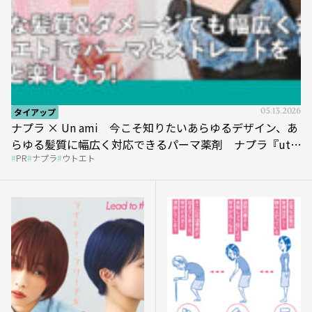
タイアップ
05.13.2026
ナプラ × Un ami 今こそ知りたいあらゆるデザイン、あ
らゆる髪質に幅広く対応できるパーマ薬剤 ナプラ『ut-
PR
ナプラ
ウトエト
et』