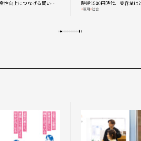
産性向上につなげる賢い助
時給1500円時代、美容業は
雇用
社会
影響を受けるのか？