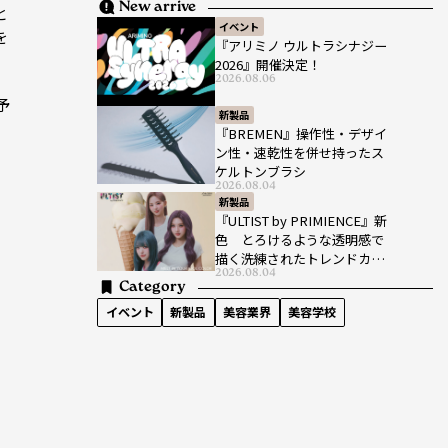
New arrive
と
イベント
を
『アリミノ ウルトラシナジー
2026』開催決定！
2026.08.06
予
新製品
『BREMEN』操作性・デザイ
ン性・速乾性を併せ持ったス
ケルトンブラシ
2026.08.04
新製品
『ULTIST by PRIMIENCE』新
色 とろけるような透明感で
描く洗練されたトレンドカラ
2026.08.04
ー
Category
イベント
新製品
美容業界
美容学校