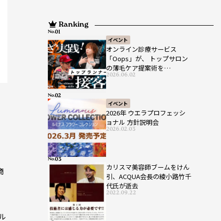
Ranking
No.
イベント
オンライン診療サービス
「Oops」が、 トップサロン
の薄毛ケア提案術を
2026.06.02
HAIRCAMPで公開！
No.
イベント
2026年 ウエラプロフェッシ
ョナル 方針説明会
2026.02.03
No.
カリスマ美容師ブームをけん
商
引、ACQUA会長の綾小路竹千
代氏が逝去
2022.09.22
ル