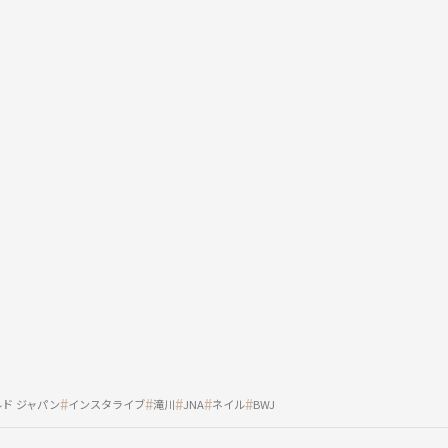
ド ジャパン
インスタライブ
滝川
JNA
ネイル
BWJ