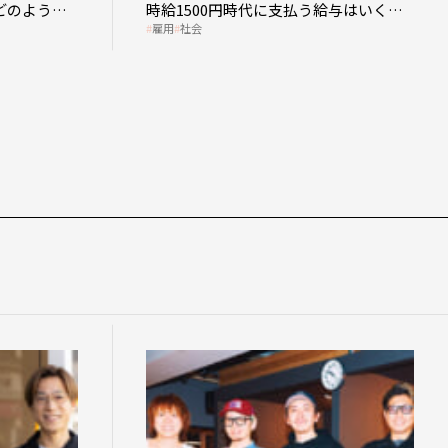
どのような
時給1500円時代に支払う給与はいくら
雇用
社会
なのか