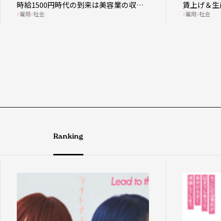
時給1500円時代の到来は美容業の収益
賃上げ＆生
雇用
社会
雇用
社会
構造を見直す契機
成金活用
Ranking