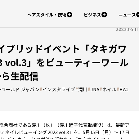
ヘアスタイル・技術
ビジネス
ニュース
2023.05.11
イブリッドイベント「タキガワ
3 vol.3」をビューティーワール
から生配信
ーワールド ジャパン
#
インスタライブ
#
滝川
#
JNA
#
ネイル
#
BWJ
総合商社である滝川（株）（滝川睦子代表取締役）は、最新ア
ルビューイング 2023 vol.3」を、5月15日（月）～ 17 日