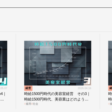
2026.04.16
経営
0円時代の美容室経営 その3｜
時給1500円時代の美容室経
0円時代、美容業はどのような
時給1500円時代に支払う給
雇用
社会
るのか？
なのか