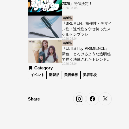
2026』開催決定！
2026.08.06
新製品
『BREMEN』操作性・デザイ
ン性・速乾性を併せ持ったス
ケルトンブラシ
2026.08.04
新製品
『ULTIST by PRIMIENCE』
新色 とろけるような透明感
で描く洗練されたトレンドカ
2026.08.04
ラー
Category
イベント
新製品
美容業界
美容学校
Share