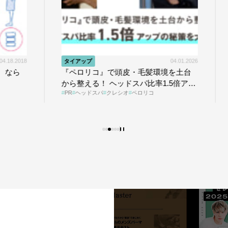
04.01.2026
知識
』で頭皮・毛髪環境を土台
｢Oops」で応える薄毛の不
！ ヘッドスパ比率1.5倍アッ
まの“言えない悩み”にど
パ
クレシオ
ペロリコ
PR
oops
AGA
HAIRCAMP
大公開
＃01