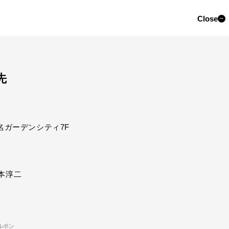
Close
先
岡大名ガーデンシティ7F
淳二
ルボン