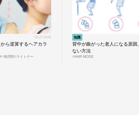
知識
04.18.2018
タイアップ
背中が曲がった老人になる原因、なら
『ペロリコ
ない方法
から整える
HAIR MODE
PR
ヘッドス
プの秘策を