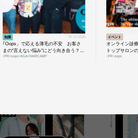
07.13.2026
イベント
06.02.2026
安 お客さ
オンライン診療サービス「Oops」が、
う向き合う？
トップサロンの薄毛ケア提案術を
PR
oops
HAIRCAMPで公開！