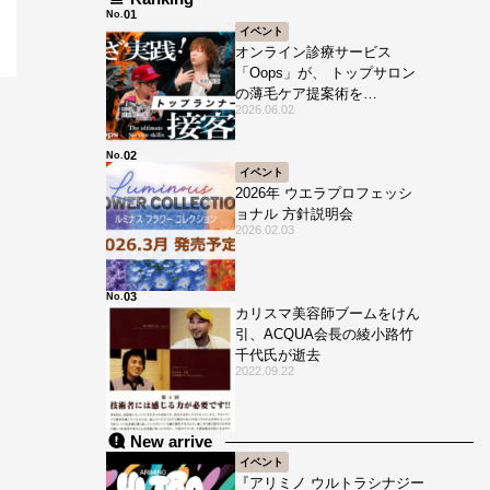
No.
イベント
オンライン診療サービス
「Oops」が、 トップサロン
の薄毛ケア提案術を
2026.06.02
HAIRCAMPで公開！
No.
イベント
2026年 ウエラプロフェッシ
ョナル 方針説明会
2026.02.03
No.
カリスマ美容師ブームをけん
引、ACQUA会長の綾小路竹
千代氏が逝去
2022.09.22
New arrive
イベント
『アリミノ ウルトラシナジー