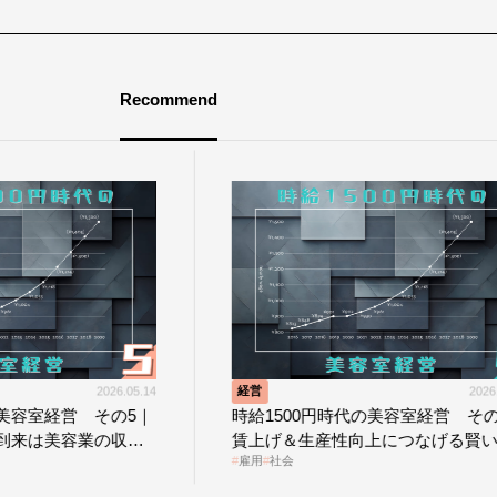
Recommend
経営
2026.05.07
経営
時給1500円時代の美容室経営 その4｜
時給150
賃上げ＆生産性向上につなげる賢い助
時給150
雇用
社会
雇用
社会
成金活用
影響を受け