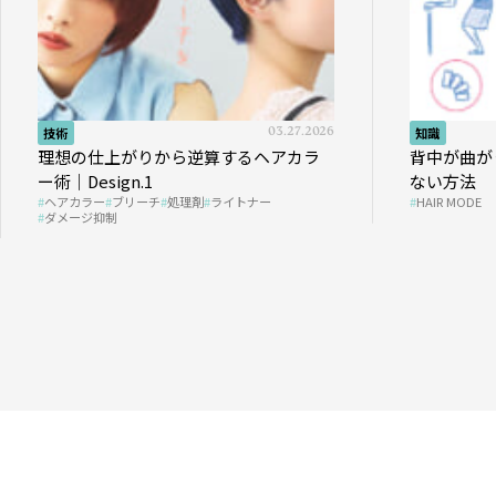
技術
03.27.2026
知識
理想の仕上がりから逆算するヘアカラ
背中が曲が
ー術｜Design.1
ない方法
ヘアカラー
ブリーチ
処理剤
ライトナー
HAIR MODE
ダメージ抑制