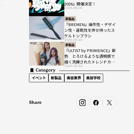
2026』開催決定！
2026.08.06
新製品
『BREMEN』操作性・デザイ
ン性・速乾性を併せ持ったス
ケルトンブラシ
2026.08.04
新製品
『ULTIST by PRIMIENCE』新
色 とろけるような透明感で
描く洗練されたトレンドカラ
2026.08.04
ー
Category
イベント
新製品
美容業界
美容学校
Share