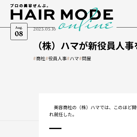
Aug.
2023.05.16
08
（株）ハマが新役員人事
#
商社
#
役員人事
#
ハマ
#
問屋
美容商社の（株）ハマでは、このほど開
れ就任した。