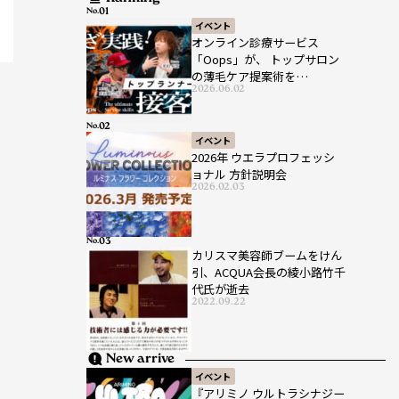
No.
イベント
オンライン診療サービス
「Oops」が、 トップサロン
の薄毛ケア提案術を
2026.06.02
HAIRCAMPで公開！
No.
イベント
2026年 ウエラプロフェッシ
ョナル 方針説明会
2026.02.03
No.
カリスマ美容師ブームをけん
引、ACQUA会長の綾小路竹千
代氏が逝去
2022.09.22
New arrive
イベント
『アリミノ ウルトラシナジー