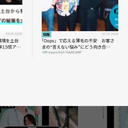
04.01.2026
知識
07.13.2026
環境を土台
｢Oops」で応える薄毛の不安 お客さ
1.5倍アッ
まの“言えない悩み”にどう向き合
PR
oops
AGA
HAIRCAMP
う？ ＃01