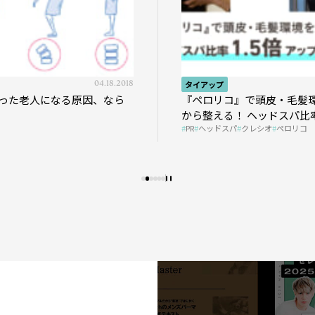
04.18.2018
タイアップ
った老人になる原因、なら
『ペロリコ』で頭皮・毛髪
から整える！ ヘッドスパ比率
PR
ヘッドスパ
クレシオ
ペロリコ
プの秘策を大公開