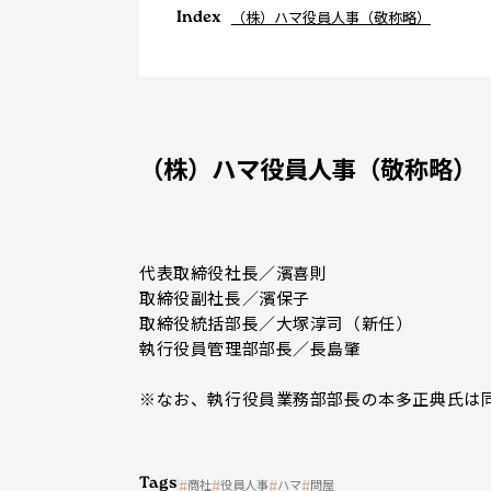
Index
（株）ハマ役員人事（敬称略）
（株）ハマ役員人事（敬称略）
代表取締役社長／濱喜則
取締役副社長／濱保子
取締役統括部長／大塚淳司（新任）
執行役員管理部部長／長島肇
※なお、執行役員業務部部長の本多正典氏は
Tags
商社
役員人事
ハマ
問屋