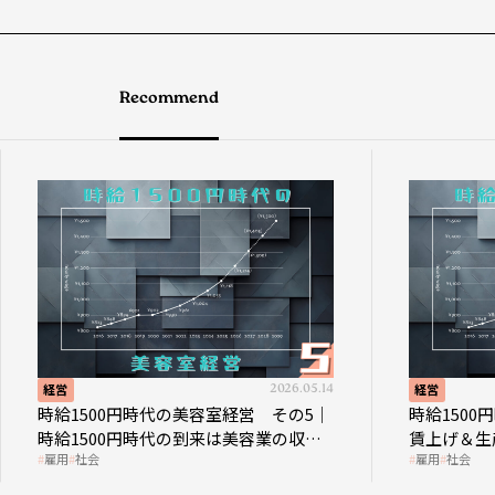
Recommend
経営
2026.05.14
経営
時給1500円時代の美容室経営 その5｜
時給150
時給1500円時代の到来は美容業の収益
賃上げ＆生
雇用
社会
雇用
社会
構造を見直す契機
成金活用