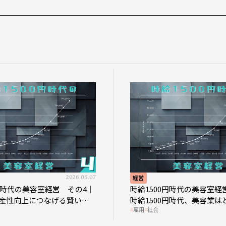
2026.05.07
経営
0円時代の美容室経営 その4｜
時給1500円時代の美容室経
産性向上につなげる賢い助
時給1500円時代、美容業は
雇用
社会
影響を受けるのか？