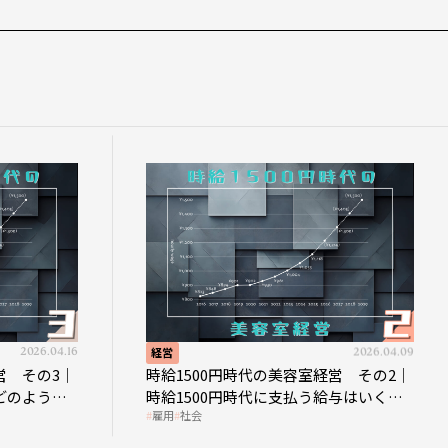
2026.04.16
経営
2026.04.09
営 その3｜
時給1500円時代の美容室経営 その2｜
どのような
時給1500円時代に支払う給与はいくら
雇用
社会
なのか