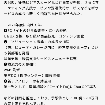
害保険、提携ビジネスカードなど存事業が堅調。さらにマ
ーケティング支援サービスや洗濯代行サービスなどを新サ
ービスの成長も著しく飛躍的な伸長が見られた。
2023年度に向けては、
❶ECサイトの弛まぬ改善・進化の継続
UI/UX改善、取り扱い商品拡充、コンテンツ強化
➋「ソリューション事業」の成⾧を加速
（株）ビューティガレージ内に「経営支援グループ」とい
う新部署を発足
開業支援・経営支援サービスメニューを拡充
➌物流力の大幅強化
WMS刷新
第三DC（物流センター）開設準備
➍新テクノロジーの有効活用
第一弾として、開業相談とECサイトFAQにChatGPT導入
などの計画を推進しており、予想値として301億5800万円
の売上高を見込んでいる。