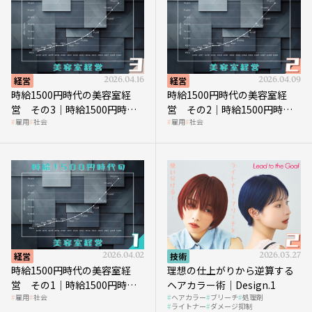
経営
2026.04.16
経営
2026.04.09
時給1500円時代の美容室経
時給1500円時代の美容室経
営 その3｜時給1500円時
営 その2｜時給1500円時代
雇用
社会
雇用
社会
代、美容業はどのような影響
に支払う給与はいくらなのか
を受けるのか？
経営
2026.04.02
技術
2026.03.27
時給1500円時代の美容室経
理想の仕上がりから逆算する
営 その1｜時給1500円時代
ヘアカラー術｜Design.1
雇用
社会
ヘアカラー
ブリーチ
処理剤
へ向かう社会的背景
ライトナー
ダメージ抑制