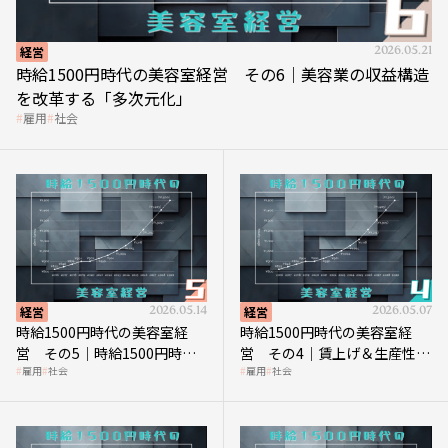
経営
2026.05.21
時給1500円時代の美容室経営 その6｜美容業の収益構造
を改革する「多次元化」
雇用
社会
経営
2026.05.14
経営
2026.05.07
時給1500円時代の美容室経
時給1500円時代の美容室経
営 その5｜時給1500円時代
営 その4｜賃上げ＆生産性向
雇用
社会
雇用
社会
の到来は美容業の収益構造を
上につなげる賢い助成金活用
見直す契機