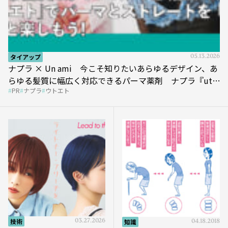
タイアップ
05.13.2026
ナプラ × Un ami 今こそ知りたいあらゆるデザイン、あ
らゆる髪質に幅広く対応できるパーマ薬剤 ナプラ『ut-
PR
ナプラ
ウトエト
et』
技術
03.27.2026
知識
04.18.2018