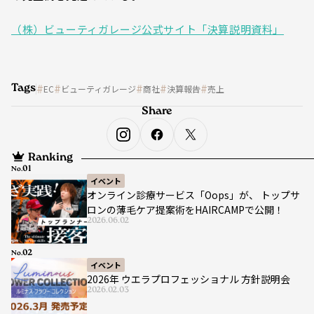
（株）ビューティガレージ公式サイト「決算説明資料」
Tags
EC
ビューティガレージ
商社
決算報告
売上
Share
Ranking
No.
イベント
オンライン診療サービス「Oops」が、 トップサ
ロンの薄毛ケア提案術をHAIRCAMPで公開！
2026.06.02
No.
イベント
2026年 ウエラプロフェッショナル 方針説明会
2026.02.03