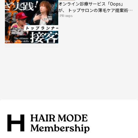
オンライン診療サービス「Oops」
が、 トップサロンの薄毛ケア提案術を
PR
oops
HAIRCAMPで公開！