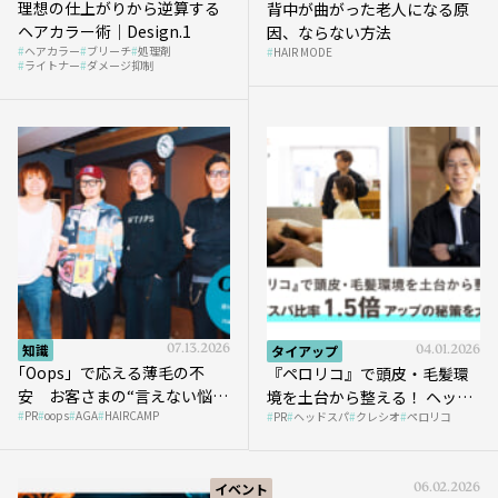
理想の仕上がりから逆算する
背中が曲がった老人になる原
ヘアカラー術｜Design.1
因、ならない方法
ヘアカラー
ブリーチ
処理剤
HAIR MODE
ライトナー
ダメージ抑制
知識
07.13.2026
タイアップ
04.01.2026
｢Oops」で応える薄毛の不
『ペロリコ』で頭皮・毛髪環
安 お客さまの“言えない悩
境を土台から整える！ ヘッド
PR
oops
AGA
HAIRCAMP
み”にどう向き合う？ ＃01
PR
ヘッドスパ
クレシオ
ペロリコ
スパ比率1.5倍アップの秘策を
大公開
イベント
06.02.2026