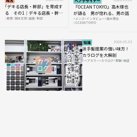
経営
2026.03.16
ヘアデザイナー
2026.03.09
｢デキる店長・幹部」を育成す
『OCEAN TOKYO』高木琢也
る その1｜デキる店長・幹部
が語る 男が惚れる、男の話
教育
岡本文宏
店長
幹部
メンズ
インタビュー
高木琢也
の「任せ方」
OCEAN TOKYO
知識
2026.03.03
派手髪提案の強い味方！
カラログを大解剖
ヘアカラー
カラログ
実験
検証