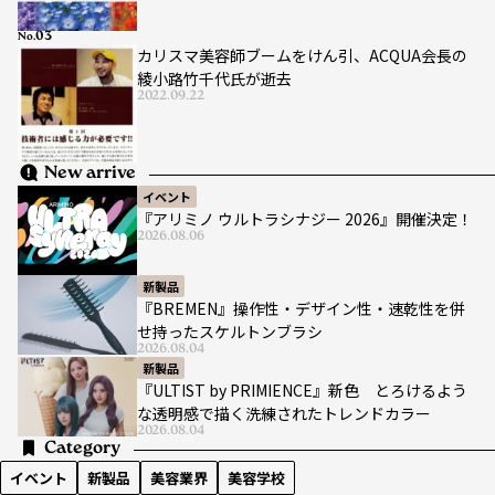
No.
カリスマ美容師ブームをけん引、ACQUA会長の
綾小路竹千代氏が逝去
2022.09.22
New arrive
イベント
『アリミノ ウルトラシナジー 2026』開催決定！
2026.08.06
新製品
『BREMEN』操作性・デザイン性・速乾性を併
せ持ったスケルトンブラシ
2026.08.04
新製品
『ULTIST by PRIMIENCE』新色 とろけるよう
な透明感で描く洗練されたトレンドカラー
2026.08.04
Category
イベント
新製品
美容業界
美容学校