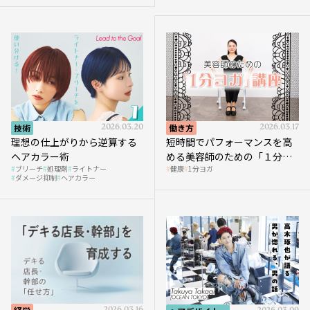
技術
2026.03.20
働き方
2026.03.17
理想の仕上がりから逆算する
短時間でパフォーマンスを高
ヘアカラー術
める美容師のための「１分ヨ
ブリーチ
処理剤
ライトナー
健康
1分ヨガ
ガ」講座｜実践編
ダメージ抑制
ヘアカラー