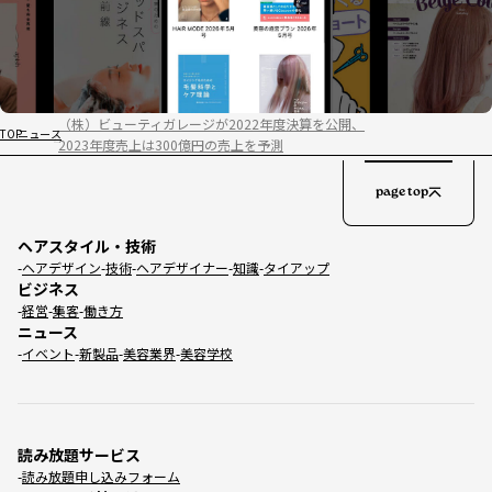
（株）ビューティガレージが2022年度決算を公開、
TOP
ニュース
2023年度売上は300億円の売上を予測
page top
ヘアスタイル・技術
ヘアデザイン
技術
ヘアデザイナー
知識
タイアップ
ビジネス
経営
集客
働き方
ニュース
イベント
新製品
美容業界
美容学校
読み放題サービス
読み放題申し込みフォーム