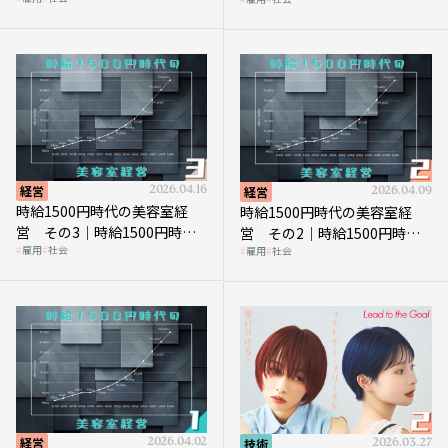
の到来は美容業の収益構造を
上につなげる賢い助成金活用
見直す契機
経営
2026.04.16
経営
2026.04.09
時給1500円時代の美容室経
時給1500円時代の美容室経
営 その3｜時給1500円時
営 その2｜時給1500円時代
雇用
社会
雇用
社会
代、美容業はどのような影響
に支払う給与はいくらなのか
を受けるのか？
経営
2026.04.02
技術
2026.03.27