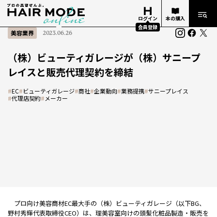
ログイン
本の購入
会員登録
美容業界
2023.06.26
（株）ビューティガレージが（株）サニープ
レイスと販売代理契約を締結
#
EC
#
ビューティガレージ
#
商社
#
企業動向
#
業務提携
#
サニープレイス
#
代理店契約
#
メーカー
プロ向け美容商材EC最大手の（株）ビューティガレージ（以下BG、
野村秀輝代表取締役CEO）は、理美容室向けの頭髪化粧品製造・販売を