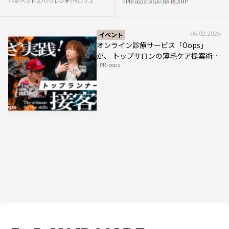
PR
ヘッドスパ
クレシオ
ペロリコ
スパ比率1.5倍アップの秘策を
PR
oops
AGA
HAIRCAMP
み”にどう向き合う？ ＃01
大公開
イベント
06.02.2026
オンライン診療サービス「Oops」
が、 トップサロンの薄毛ケア提案術を
PR
oops
HAIRCAMPで公開！