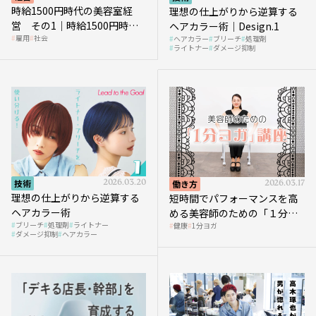
時給1500円時代の美容室経
理想の仕上がりから逆算する
営 その1｜時給1500円時代
ヘアカラー術｜Design.1
雇用
社会
ヘアカラー
ブリーチ
処理剤
へ向かう社会的背景
ライトナー
ダメージ抑制
技術
2026.03.20
働き方
2026.03.17
理想の仕上がりから逆算する
短時間でパフォーマンスを高
ヘアカラー術
める美容師のための「１分ヨ
ブリーチ
処理剤
ライトナー
健康
1分ヨガ
ガ」講座｜実践編
ダメージ抑制
ヘアカラー