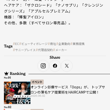
ヘアケア：「ザクロシード」「ナノサプリ」「クレンジン
グシリーズ」「アプルセルプレミアム」
機器：「輝髪アイロン」
その他、多数（すべてサロン専売品）。
EC
ビューティガレージ
商社
企業動向
業務提携
Tags
サニープレイス
代理店契約
メーカー
Share
Ranking
No.
イベント
オンライン診療サービス「Oops」が、 トップサ
ロンの薄毛ケア提案術をHAIRCAMPで公開！
2026.06.02
No.