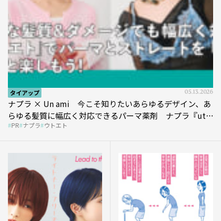
タイアップ
05.13.2026
ナプラ × Un ami 今こそ知りたいあらゆるデザイン、あ
らゆる髪質に幅広く対応できるパーマ薬剤 ナプラ『ut-
PR
ナプラ
ウトエト
et』