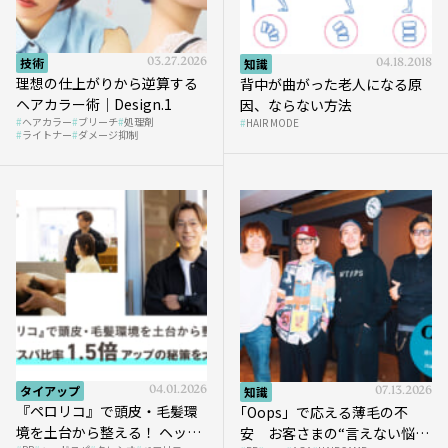
技術
03.27.2026
知識
04.18.2018
理想の仕上がりから逆算する
背中が曲がった老人になる原
ヘアカラー術｜Design.1
因、ならない方法
ヘアカラー
ブリーチ
処理剤
HAIR MODE
ライトナー
ダメージ抑制
タイアップ
04.01.2026
知識
07.13.2026
『ペロリコ』で頭皮・毛髪環
｢Oops」で応える薄毛の不
境を土台から整える！ ヘッド
安 お客さまの“言えない悩