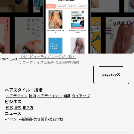
（株）ビューティガレージが（株）
TOP
ニュース
サニープレイスと販売代理契約を締結
page top
ヘアスタイル・技術
ヘアデザイン
技術
ヘアデザイナー
知識
タイアップ
ビジネス
経営
集客
働き方
ニュース
イベント
新製品
美容業界
美容学校