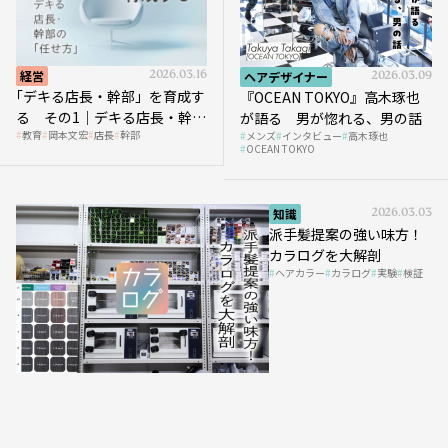
経営
2026.03.16
ヘアデザイナー
2026.03.09
｢デキる店長・幹部」を育成す
『OCEAN TOKYO』高木琢也
る その1｜デキる店長・幹部
が語る 男が惚れる、男の話
教育
岡本文宏
店長
幹部
メンズ
インタビュー
高木琢也
の「任せ方」
OCEAN TOKYO
知識
2026.03.03
派手髪提案の強い味方！
カラログを大解剖
ヘアカラー
カラログ
実験
検証