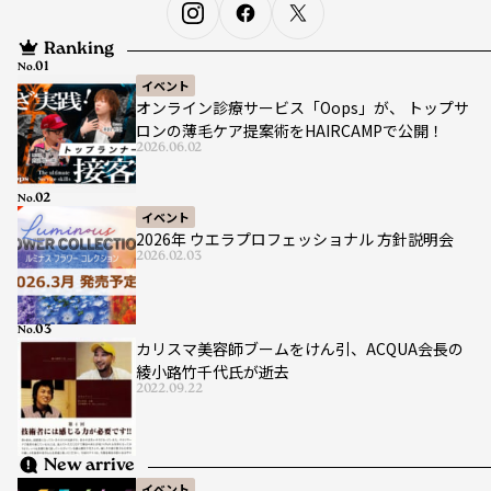
Ranking
No.
イベント
オンライン診療サービス「Oops」が、 トップサ
ロンの薄毛ケア提案術をHAIRCAMPで公開！
2026.06.02
No.
イベント
2026年 ウエラプロフェッショナル 方針説明会
2026.02.03
No.
カリスマ美容師ブームをけん引、ACQUA会長の
綾小路竹千代氏が逝去
2022.09.22
New arrive
イベント