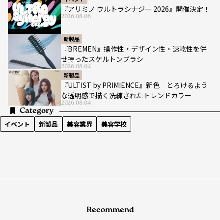
『アリミノ ウルトラシナジー 2026』開催決定！
2026.08.06
新製品
『BREMEN』操作性・デザイン性・速乾性を併
せ持ったスケルトンブラシ
2026.08.04
新製品
『ULTIST by PRIMIENCE』新色 とろけるよう
な透明感で描く洗練されたトレンドカラー
2026.08.04
Category
イベント
新製品
美容業界
美容学校
Recommend