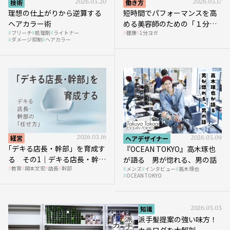
技術
2026.03.20
働き方
2026.03.17
理想の仕上がりから逆算する
短時間でパフォーマンスを高
ヘアカラー術
める美容師のための「１分ヨ
ブリーチ
処理剤
ライトナー
健康
1分ヨガ
ガ」講座｜実践編
ダメージ抑制
ヘアカラー
経営
2026.03.16
ヘアデザイナー
2026.03.09
｢デキる店長・幹部」を育成す
『OCEAN TOKYO』高木琢也
る その1｜デキる店長・幹部
が語る 男が惚れる、男の話
教育
岡本文宏
店長
幹部
メンズ
インタビュー
高木琢也
の「任せ方」
OCEAN TOKYO
知識
2026.03.03
派手髪提案の強い味方！
カラログを大解剖