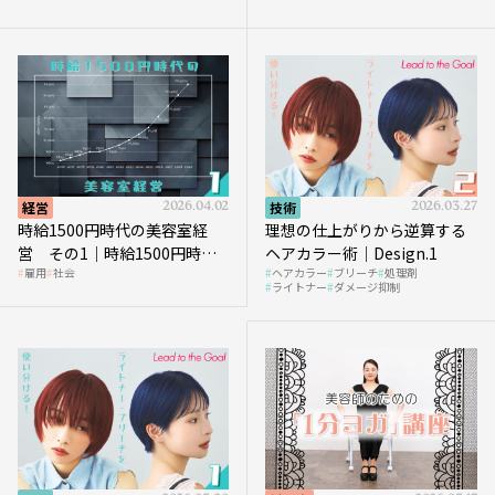
を受けるのか？
経営
2026.04.02
技術
2026.03.27
時給1500円時代の美容室経
理想の仕上がりから逆算する
営 その1｜時給1500円時代
ヘアカラー術｜Design.1
雇用
社会
ヘアカラー
ブリーチ
処理剤
へ向かう社会的背景
ライトナー
ダメージ抑制