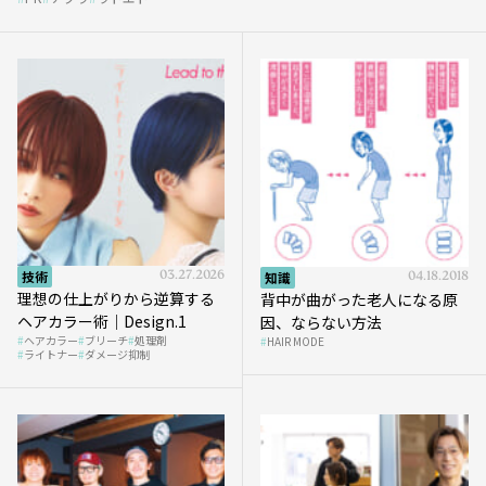
et』
技術
03.27.2026
知識
04.18.2018
理想の仕上がりから逆算する
背中が曲がった老人になる原
ヘアカラー術｜Design.1
因、ならない方法
ヘアカラー
ブリーチ
処理剤
HAIR MODE
ライトナー
ダメージ抑制