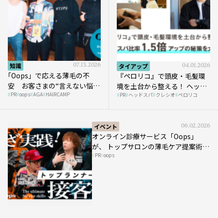
知識
07.13.2026
タイアップ
04.01.2026
｢Oops」で応える薄毛の不
『ペロリコ』で頭皮・毛髪環
安 お客さまの“言えない悩
境を土台から整える！ ヘッド
PR
oops
AGA
HAIRCAMP
み”にどう向き合う？ ＃01
PR
ヘッドスパ
クレシオ
ペロリコ
スパ比率1.5倍アップの秘策を
大公開
イベント
06.02.2026
オンライン診療サービス「Oops」
が、 トップサロンの薄毛ケア提案術を
PR
oops
HAIRCAMPで公開！