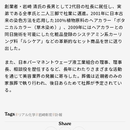
創業者・岩崎 清氏の長男として2代目の社長に就任し、実
弟である全孝氏と二人三脚で社業に邁進。2001年に日本古
来の染色方法を応用した100％植物原料のヘアカラー「ボタ
ニカルカラー（草木染め）」、2009年にはヘアカラーとの
同日施術を可能にした化粧品登録のシステアミン系カーリ
ング料「ルシケア」などの革新的なヒット商品を世に送り
出した。
また、日本パーマネントウェーブ液工業組合の理事、理事
長、相談役を歴任するなど、長年にわたりさまざまな活動
を通じて美容業界の発展に寄与した。葬儀は近親者のみの
家族葬で執り行われ、後日あらためて社葬が予定されてい
る。
Tags
リアル化学
岩崎彰宏
訃報
Share