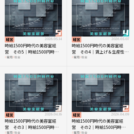
経営
2026.05.14
経営
2026.05.07
時給1500円時代の美容室経
時給1500円時代の美容室経
営 その5｜時給1500円時代
営 その4｜賃上げ＆生産性向
雇用
社会
雇用
社会
の到来は美容業の収益構造を
上につなげる賢い助成金活用
見直す契機
経営
2026.04.16
経営
2026.04.09
時給1500円時代の美容室経
時給1500円時代の美容室経
営 その3｜時給1500円時
営 その2｜時給1500円時代
雇用
社会
雇用
社会
代、美容業はどのような影響
に支払う給与はいくらなのか