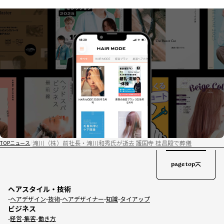
滝川（株）前社長・滝川和秀氏が逝去 護国寺 桂昌殿で葬儀
TOP
ニュース
page top
ヘアスタイル・技術
ヘアデザイン
技術
ヘアデザイナー
知識
タイアップ
ビジネス
経営
集客
働き方