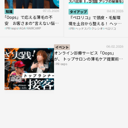
知識
07.13.2026
タイアップ
04.01.2026
｢Oops」で応える薄毛の不
『ペロリコ』で頭皮・毛髪環
安 お客さまの“言えない悩
境を土台から整える！ ヘッド
PR
oops
AGA
HAIRCAMP
み”にどう向き合う？ ＃01
PR
ヘッドスパ
クレシオ
ペロリコ
スパ比率1.5倍アップの秘策を
大公開
イベント
06.02.2026
オンライン診療サービス「Oops」
が、 トップサロンの薄毛ケア提案術を
PR
oops
HAIRCAMPで公開！