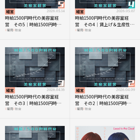
経営
2026.05.14
経営
2026.05.07
時給1500円時代の美容室経
時給1500円時代の美容室経
営 その5｜時給1500円時代
営 その4｜賃上げ＆生産性向
雇用
社会
雇用
社会
の到来は美容業の収益構造を
上につなげる賢い助成金活用
見直す契機
経営
2026.04.16
経営
2026.04.09
時給1500円時代の美容室経
時給1500円時代の美容室経
営 その3｜時給1500円時
営 その2｜時給1500円時代
雇用
社会
雇用
社会
代、美容業はどのような影響
に支払う給与はいくらなのか
を受けるのか？