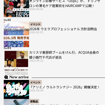
オンライン診療サービス「Oops」が、 トップサ
ロンの薄毛ケア提案術をHAIRCAMPで公開！
2026.06.02
No.
イベント
2026年 ウエラプロフェッショナル 方針説明会
2026.02.03
No.
カリスマ美容師ブームをけん引、ACQUA会長の
綾小路竹千代氏が逝去
2022.09.22
New arrive
イベント
『アリミノ ウルトラシナジー 2026』開催決定！
2026.08.06
新製品