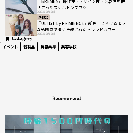
『BREMEN』操作性・デザイン性・速乾性を併
せ持ったスケルトンブラシ
2026.08.04
新製品
『ULTIST by PRIMIENCE』新色 とろけるよう
な透明感で描く洗練されたトレンドカラー
2026.08.04
Category
イベント
新製品
美容業界
美容学校
Recommend