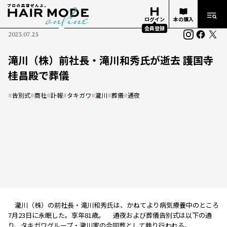
ログイン
本の購入
会員登録
2023.07.25
滝川（株）前社長・滝川和秀氏が逝去 護国寺
桂昌殿で葬儀
#
告別式
#
商社
#
訃報
#
タキガワ
#
瀧川
#
葬儀
#
通夜
瀧川（株）の前社長・滝川和秀氏は、かねてより病気療養中のところ
7月23日に永眠した。享年81歳。 通夜および葬儀告別式は以下の通
り、タキガワグループ・瀧川家の合同葬として執り行われる。