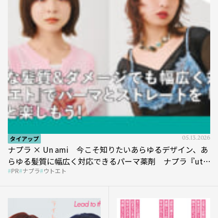
タイアップ
05.13.2026
ナプラ × Un ami 今こそ知りたいあらゆるデザイン、あ
らゆる髪質に幅広く対応できるパーマ薬剤 ナプラ『ut-
PR
ナプラ
ウトエト
et』