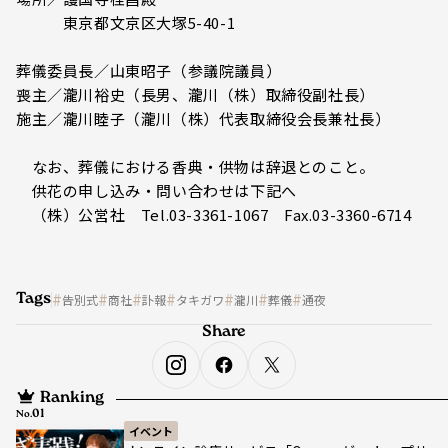
東京都文京区大塚5-40-1
葬儀委員長／山東昭子（参議院議員）
喪主／瀧川裕史（長男、瀧川（株）取締役副社長）
施主／瀧川睦子（瀧川（株）代表取締役会長兼社長）
なお、葬儀における香典・供物は辞退とのこと。
供花の申し込み・問い合わせは下記へ
（株）公営社 Tel.03-3361-1067 Fax.03-3360-6714
Tags
告別式
商社
訃報
タキガワ
瀧川
葬儀
通夜
Share
Ranking
No.
イベント