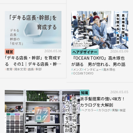
経営
2026.03.16
ヘアデザイナー
2026.03.09
｢デキる店長・幹部」を育成す
『OCEAN TOKYO』高木琢也
る その1｜デキる店長・幹部
が語る 男が惚れる、男の話
教育
岡本文宏
店長
幹部
メンズ
インタビュー
高木琢也
の「任せ方」
OCEAN TOKYO
知識
2026.03.03
派手髪提案の強い味方！
カラログを大解剖
ヘアカラー
カラログ
実験
検証