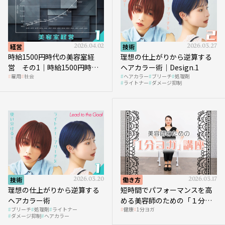
経営
2026.04.02
技術
2026.03.27
時給1500円時代の美容室経
理想の仕上がりから逆算する
営 その1｜時給1500円時代
ヘアカラー術｜Design.1
雇用
社会
ヘアカラー
ブリーチ
処理剤
へ向かう社会的背景
ライトナー
ダメージ抑制
技術
2026.03.20
働き方
2026.03.17
理想の仕上がりから逆算する
短時間でパフォーマンスを高
ヘアカラー術
める美容師のための「１分ヨ
ブリーチ
処理剤
ライトナー
健康
1分ヨガ
ガ」講座｜実践編
ダメージ抑制
ヘアカラー