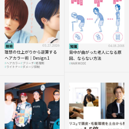
技術
03.27.2026
知識
04.18.2018
理想の仕上がりから逆算する
背中が曲がった老人になる原
ヘアカラー術｜Design.1
因、ならない方法
ヘアカラー
ブリーチ
処理剤
HAIR MODE
ライトナー
ダメージ抑制