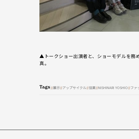
▲トークショー出演者と、ショーモデルを務
真。
Tags
展示
アップサイクル
協業
NISHINARI YOSHIO
ファ