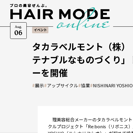
Aug.
イベント
06
タカラベルモント（株）
テナブルなものづくり」
ーを開催
#
展示
#
アップサイクル
#
協業
#
NISHINARI YOSHIO
理美容総合メーカーのタカラベルモント
クルプロジェクト「Re:bonis（リボニス