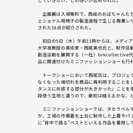
していきたい、との想いが込められた。
企画展は入場無料で、西成のおばちゃんたち
ェショナル用椅子の製造過程で生じる廃棄レ
された16点が紹介された。
初日の5日（木）午前11時からは、メディ
大学准教授の美術家・西尾美也氏と、制作活動
創造活動を展開する（一社）brkcollect
品に関連付けたミニファッションショーも行
トークショーにおいて西尾氏は、プロジェクトに
なくなった端切れを商品に再利用することをして
タンスに共感する部分が大きかった」ことを
段使う生地と違うので、最初は縫えるかな、
ミニファッションショーでは、タカラベルモ
か、工場の作業着を土台に制作した上着やパ
に”背中で語る”ベストといえる作品を着用し