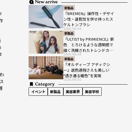
New arrive
新製品
フ
『BREMEN』操作性・デザイ
ン性・速乾性を併せ持ったス
作
ケルトンブラシ
2026.08.04
新製品
『ULTIST by PRIMIENCE』新
術
色 とろけるような透明感で
の
描く洗練されたトレンドカラ
作
2026.08.04
ー
新製品
『オルディーブ アディクシ
ー』退色過程さえも美しい
使わ
“透き通る暖色”を実現
2026.08.03
ス
Category
普
イベント
新製品
美容業界
美容学校
ほ