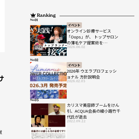
Ranking
No.
イベント
オンライン診療サービス
「Oops」が、 トップサロン
の薄毛ケア提案術を
2026.06.02
HAIRCAMPで公開！
No.
イベント
2026年 ウエラプロフェッシ
サ
ョナル 方針説明会
2026.02.03
No.
カリスマ美容師ブームをけん
引、ACQUA会長の綾小路竹千
代氏が逝去
）
2022.09.22
献