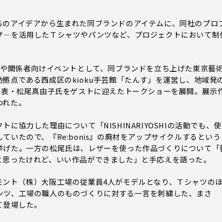
のアイデアから生まれた同ブランドのアイテムに、同社のプロ
ザ―を活用したＴシャツやパンツなど、プロジェクトにおいて制
アや関係者向けイベントとして、同ブランドを立ち上げた東京藝
拠点である西成区のkioku手芸館「たんす」を運営し、地域発
ive代表・松尾真由子氏をゲストに迎えたトークショーを展開。展示
われた。
協力した理由について「NISHINARIYOSHIの活動でも、
いたので、『Re:bonis』の廃材をアップサイクルするという
挙げた。一方の松尾氏は、レザーを使った作品づくりについて「
と思ったけれど、いい作品ができました」と手応えを語った。
ント（株）大阪工場の従業員4人がモデルとなり、Ｔシャツの
ンツ、工場の職人のものづくりに対する一言を刺繍した、まさ
て登場した。