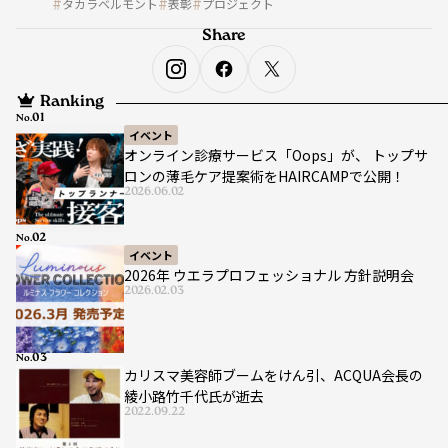
タカラベルモント
表彰
プロジェクト
Share
Ranking
No.
イベント
オンライン診療サービス「Oops」が、 トップサ
ロンの薄毛ケア提案術をHAIRCAMPで公開！
2026.06.02
No.
イベント
2026年 ウエラプロフェッショナル 方針説明会
2026.02.03
No.
カリスマ美容師ブームをけん引、ACQUA会長の
綾小路竹千代氏が逝去
2022.09.22