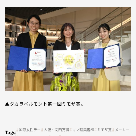
▲タカラベルモント第一回ミモザ賞。
国際女性デー
大阪・関西万博
ママ理美容師
ミモザ賞
メーカー
Tags