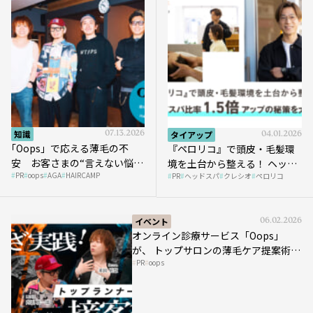
知識
07.13.2026
タイアップ
04.01.2026
｢Oops」で応える薄毛の不
『ペロリコ』で頭皮・毛髪環
安 お客さまの“言えない悩
境を土台から整える！ ヘッド
PR
oops
AGA
HAIRCAMP
み”にどう向き合う？ ＃01
PR
ヘッドスパ
クレシオ
ペロリコ
スパ比率1.5倍アップの秘策を
大公開
イベント
06.02.2026
オンライン診療サービス「Oops」
が、 トップサロンの薄毛ケア提案術を
PR
oops
HAIRCAMPで公開！