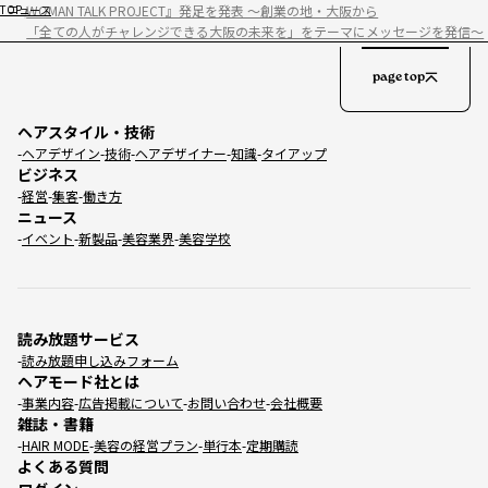
WOMAN TALK PROJECT』発足を発表 ～創業の地・大阪から
TOP
ニュース
「全ての人がチャレンジできる大阪の未来を」をテーマにメッセージを発信～
page top
ヘアスタイル・技術
ヘアデザイン
技術
ヘアデザイナー
知識
タイアップ
ビジネス
経営
集客
働き方
ニュース
イベント
新製品
美容業界
美容学校
読み放題サービス
読み放題申し込みフォーム
ヘアモード社とは
事業内容
広告掲載について
お問い合わせ
会社概要
雑誌・書籍
HAIR MODE
美容の経営プラン
単行本
定期購読
よくある質問