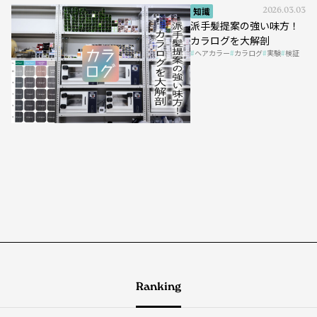
知識
2026.03.03
派手髪提案の強い味方！
カラログを大解剖
ヘアカラー
カラログ
実験
検証
Ranking