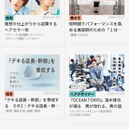
技術
2026.03.20
働き方
2026.03.17
理想の仕上がりから逆算する
短時間でパフォーマンスを高
ヘアカラー術
める美容師のための「１分ヨ
ブリーチ
処理剤
ライトナー
健康
1分ヨガ
ガ」講座｜実践編
ダメージ抑制
ヘアカラー
経営
2026.03.16
ヘアデザイナー
2026.03.09
｢デキる店長・幹部」を育成す
『OCEAN TOKYO』高木琢也
る その1｜デキる店長・幹部
が語る 男が惚れる、男の話
教育
岡本文宏
店長
幹部
メンズ
インタビュー
高木琢也
の「任せ方」
OCEAN TOKYO