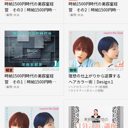
時給1500円時代の美容室経
時給1500円時代の美容室経
営 その3｜時給1500円時
営 その2｜時給1500円時代
雇用
社会
雇用
社会
代、美容業はどのような影響
に支払う給与はいくらなのか
を受けるのか？
経営
2026.04.02
技術
2026.03.27
時給1500円時代の美容室経
理想の仕上がりから逆算する
営 その1｜時給1500円時代
ヘアカラー術｜Design.1
雇用
社会
ヘアカラー
ブリーチ
処理剤
へ向かう社会的背景
ライトナー
ダメージ抑制