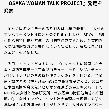
『OSAKA WOMAN TALK PROJECT』発足を
発表
同社の国際女性デーの取り組みは今年で4回目。「女性の
エンパワーメント推進と社会活性化」および「SDGs（持続
可能な開発目標）推進」の目的を達成するため、企業内外
での継続的な議論を展開していく場として、新たに同プロ
ジェクトを発足した。
当日、イベントゲストには、プロジェクトに賛同した大
阪・関西万博テーマ事業プロデューサーで、シグネチャー
パビリオン「いのちの遊び場クラゲ館」を手掛ける、音楽
家・数学者の（株）steAmCEO中島さち子さんと、2025年
日本国際博覧会大阪パビリオン推進委員会エキスパートで
NPO法人女性と仕事研究所・代表理事の諸田智美さんが登
壇。①「女性エンパワーメント社会実現への課題」や②来
年開催される万博後の社会がもたらす「女性のエンパワー