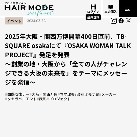
ログイン
本の購入
会員登録
イベント
2024.03.22
2025年大阪・関西万博開幕400日直前、TB-
SQUARE osakaにて『OSAKA WOMAN TALK
PROJECT』発足を発表
～創業の地・大阪から「全ての人がチャレン
ジできる大阪の未来を」をテーマにメッセー
ジを発信～
#
国際女性デー
#
大阪・関西万博
#
ママ理美容師
#
ミモザ賞
#
メーカー
#
タカラベルモント
#
表彰
#
プロジェクト