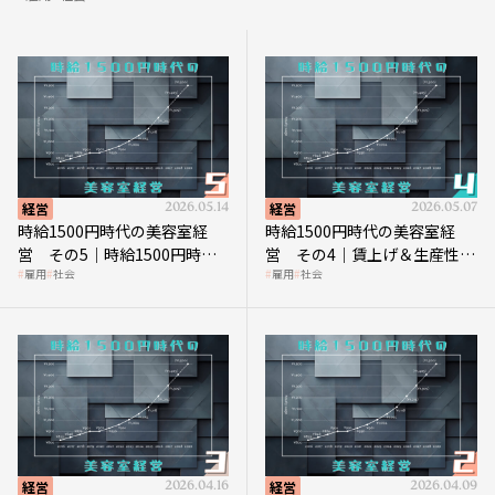
経営
2026.05.14
経営
2026.05.07
時給1500円時代の美容室経
時給1500円時代の美容室経
営 その5｜時給1500円時代
営 その4｜賃上げ＆生産性向
雇用
社会
雇用
社会
の到来は美容業の収益構造を
上につなげる賢い助成金活用
見直す契機
経営
2026.04.16
経営
2026.04.09