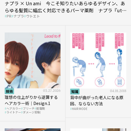
ナプラ × Un ami 今こそ知りたいあらゆるデザイン、あ
らゆる髪質に幅広く対応できるパーマ薬剤 ナプラ『ut-
PR
ナプラ
ウトエト
et』
技術
03.27.2026
知識
04.18.2018
理想の仕上がりから逆算する
背中が曲がった老人になる原
ヘアカラー術｜Design.1
因、ならない方法
ヘアカラー
ブリーチ
処理剤
HAIR MODE
ライトナー
ダメージ抑制