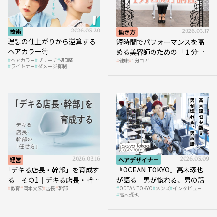
技術
2026.03.20
働き方
2026.03.17
理想の仕上がりから逆算する
短時間でパフォーマンスを高
ヘアカラー術
める美容師のための「１分ヨ
ヘアカラー
ブリーチ
処理剤
健康
1分ヨガ
ガ」講座｜実践編
ライトナー
ダメージ抑制
経営
2026.03.16
ヘアデザイナー
2026.03.09
｢デキる店長・幹部」を育成す
『OCEAN TOKYO』高木琢也
る その1｜デキる店長・幹部
が語る 男が惚れる、男の話
教育
岡本文宏
店長
幹部
OCEAN TOKYO
メンズ
インタビュー
の「任せ方」
高木琢也