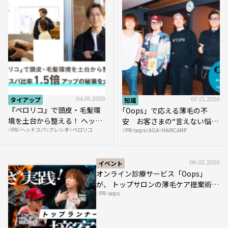
タイアップ
04.01.2026
知識
07.13.2026
『ペロリコ』で頭皮・毛髪環
｢Oops」で応える薄毛の不
境を土台から整える！ ヘッド
安 お客さまの“言えない悩
PR
ヘッドスパ
クレシオ
ペロリコ
スパ比率1.5倍アップの秘策を
PR
oops
AGA
HAIRCAMP
み”にどう向き合う？ ＃01
大公開
イベント
06.02.2026
オンライン診療サービス「Oops」
が、 トップサロンの薄毛ケア提案術を
PR
oops
HAIRCAMPで公開！