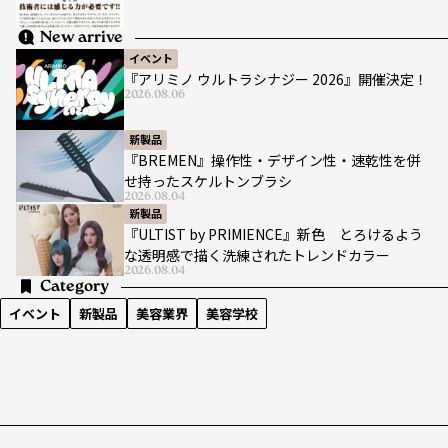
New arrive
イベント
『アリミノ ウルトラシナジー 2026』開催決定！
2026.08.06
新製品
『BREMEN』操作性・デザイン性・速乾性を併
せ持ったスケルトンブラシ
2026.08.04
新製品
『ULTIST by PRIMIENCE』新色 とろけるよう
な透明感で描く洗練されたトレンドカラー
2026.08.04
Category
イベント
新製品
美容業界
美容学校