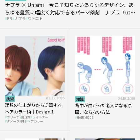
ナプラ × Un ami 今こそ知りたいあらゆるデザイン、あ
らゆる髪質に幅広く対応できるパーマ薬剤 ナプラ『ut-
PR
ナプラ
ウトエト
et』
技術
03.27.2026
知識
04.18.2018
理想の仕上がりから逆算する
背中が曲がった老人になる原
ヘアカラー術｜Design.1
因、ならない方法
ブリーチ
処理剤
ライトナー
HAIR MODE
ダメージ抑制
ヘアカラー