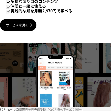
多様な切り口のコンテンツ
仲間と一緒に使える
実践的な知を月額2,970円で学べる
サービスを見る
京都理容美容専修学校「KYORI春の宴～2024桜～」
TOP
ニュース