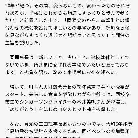
10年が経つ。その間、変らないもの、変わったものそれぞ
れあるが、当校はこれからも地道にゆっくりと歩んで参り
たい」と前置きした上で、「同窓会のから、卒業生との顔
合わせの機会を設けてほしいとの要望があり、折角なら桜
を見ながらゆっくり過ごせる場が良いと思った」と開催の
主旨を説明した。
同理事長は「新しいこと、古いこと、当校は絆としてつ
ないでいき、皆さまに愛される学校でいたいと願っており
ます」と抱負を語り、改めて来場者にお礼を述べた。
続いて、川内光夫同窓会会長の乾杯発声で華やかな宴が
スタート。美味しい食事を堪能しながら中盤には、同校卒
業生でシンガーソングライターの本井美帆さんが登場し、
「ありがとう」をはじめ自身のヒット曲を披露した。
なお、冒頭の三田理事長あいさつの中では、令和6年能登
半島地震の被災地を支援するため、同イベントの参加費用