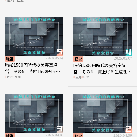
経営
2026.05.14
経営
2026.05.07
時給1500円時代の美容室経
時給1500円時代の美容室経
営 その5｜時給1500円時代
営 その4｜賃上げ＆生産性向
社会
雇用
雇用
社会
の到来は美容業の収益構造を
上につなげる賢い助成金活用
見直す契機
経営
2026.04.16
経営
2026.04.09