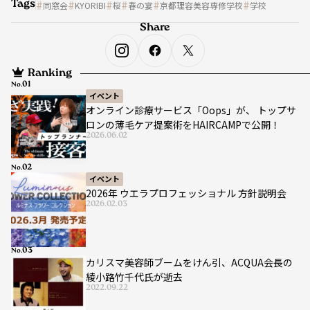
Tags
同窓会
KYORIBI
桜
春の宴
京都理容美容専修学校
学校
Share
Ranking
No.
イベント
オンライン診療サービス「Oops」が、 トップサ
ロンの薄毛ケア提案術をHAIRCAMPで公開！
2026.06.02
No.
イベント
2026年 ウエラプロフェッショナル 方針説明会
2026.02.03
No.
カリスマ美容師ブームをけん引、ACQUA会長の
綾小路竹千代氏が逝去
2022.09.22