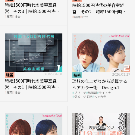
時給1500円時代の美容室経
時給1500円時代の美容室経
営 その3｜時給1500円時
営 その2｜時給1500円時代
雇用
社会
雇用
社会
代、美容業はどのような影響
に支払う給与はいくらなのか
を受けるのか？
経営
2026.04.02
技術
2026.03.27
時給1500円時代の美容室経
理想の仕上がりから逆算する
営 その1｜時給1500円時代
ヘアカラー術｜Design.1
雇用
社会
ブリーチ
処理剤
ライトナー
へ向かう社会的背景
ダメージ抑制
ヘアカラー