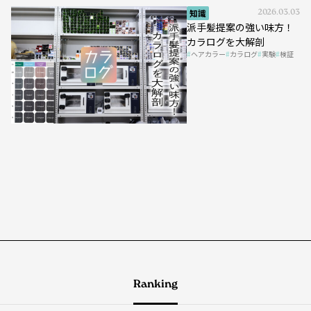
知識
2026.03.03
派手髪提案の強い味方！
カラログを大解剖
ヘアカラー
カラログ
実験
検証
Ranking