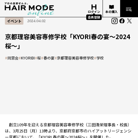
ログイン
本の購入
会員登録
イベント
2024.04.02
京都理容美容専修学校「KYORI春の宴～2024
桜～」
#
同窓会
#
KYORIBI
#
桜
#
春の宴
#
京都理容美容専修学校
#
学校
創立109年を迎える京都理容美容専修学校（三田清栄理事長・校長）
は、3月25日（月）13時より、京都府京都市のハイアットリージェンシ
ー京都において、「KYORI 春の宴～2024桜～」を開催した。