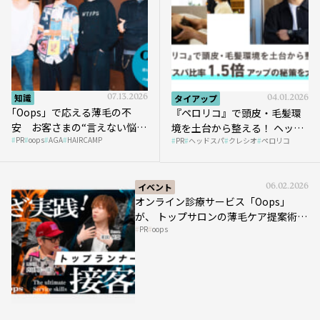
知識
07.13.2026
タイアップ
04.01.2026
｢Oops」で応える薄毛の不
『ペロリコ』で頭皮・毛髪環
安 お客さまの“言えない悩
境を土台から整える！ ヘッド
PR
oops
AGA
HAIRCAMP
み”にどう向き合う？ ＃01
PR
ヘッドスパ
クレシオ
ペロリコ
スパ比率1.5倍アップの秘策を
大公開
イベント
06.02.2026
オンライン診療サービス「Oops」
が、 トップサロンの薄毛ケア提案術を
PR
oops
HAIRCAMPで公開！