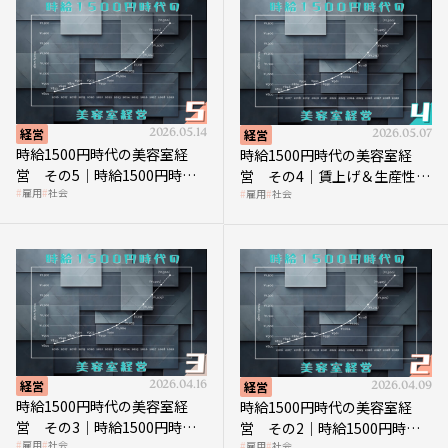
経営
2026.05.14
経営
2026.05.07
時給1500円時代の美容室経
時給1500円時代の美容室経
営 その5｜時給1500円時代
営 その4｜賃上げ＆生産性向
雇用
社会
雇用
社会
の到来は美容業の収益構造を
上につなげる賢い助成金活用
見直す契機
経営
2026.04.16
経営
2026.04.09
時給1500円時代の美容室経
時給1500円時代の美容室経
営 その3｜時給1500円時
営 その2｜時給1500円時代
雇用
社会
雇用
社会
代、美容業はどのような影響