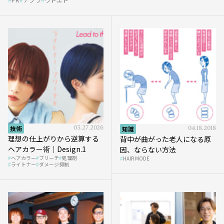
et』
技術
03.27.2026
知識
04.18.2018
理想の仕上がりから逆算する
背中が曲がった老人になる原
ヘアカラー術｜Design.1
因、ならない方法
ヘアカラー
ブリーチ
処理剤
HAIR MODE
ライトナー
ダメージ抑制