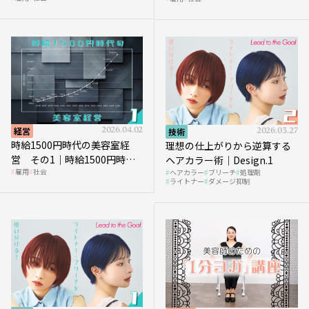
に支払う給与はいくらなのか
を受けるのか？
経営
2026.04.02
技術
2026.03.27
時給1500円時代の美容室経
理想の仕上がりから逆算する
営 その1｜時給1500円時代
ヘアカラー術｜Design.1
雇用
社会
ヘアカラー
ブリーチ
処理剤
へ向かう社会的背景
ライトナー
ダメージ抑制