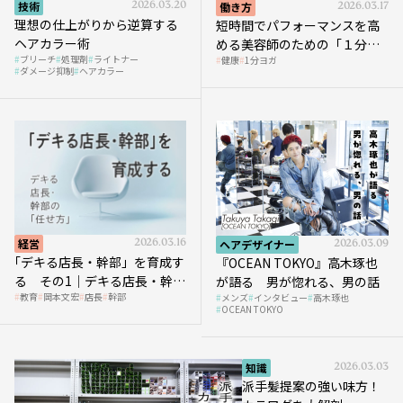
技術
2026.03.20
働き方
2026.03.17
理想の仕上がりから逆算する
短時間でパフォーマンスを高
ヘアカラー術
める美容師のための「１分ヨ
ブリーチ
処理剤
ライトナー
健康
1分ヨガ
ガ」講座｜実践編
ダメージ抑制
ヘアカラー
経営
2026.03.16
ヘアデザイナー
2026.03.09
｢デキる店長・幹部」を育成す
『OCEAN TOKYO』高木琢也
る その1｜デキる店長・幹部
が語る 男が惚れる、男の話
教育
岡本文宏
店長
幹部
メンズ
インタビュー
高木琢也
の「任せ方」
OCEAN TOKYO
知識
2026.03.03
派手髪提案の強い味方！