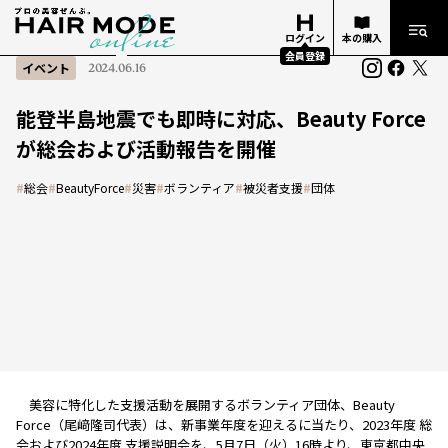
ログイン
本の購入
会員登録
イベント
2024.06.16
能登半島地震でも即時に対応、Beauty Force
が総会および活動報告を開催
#
総会
#
BeautyForce
#
災害
#
ボランティア
#
被災者支援
#
団体
美容に特化した支援活動を展開するボランティア団体、Beauty
Force（尾﨑隆司代表）は、新事業年度を迎えるに当たり、2023年度 総
会および2024年度 支援説明会を、5月7日（火）16時より、東京都中央