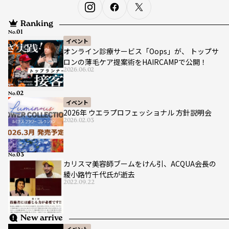
Ranking
No.
イベント
オンライン診療サービス「Oops」が、 トップサ
ロンの薄毛ケア提案術をHAIRCAMPで公開！
2026.06.02
No.
イベント
2026年 ウエラプロフェッショナル 方針説明会
2026.02.03
No.
カリスマ美容師ブームをけん引、ACQUA会長の
綾小路竹千代氏が逝去
2022.09.22
New arrive
イベント