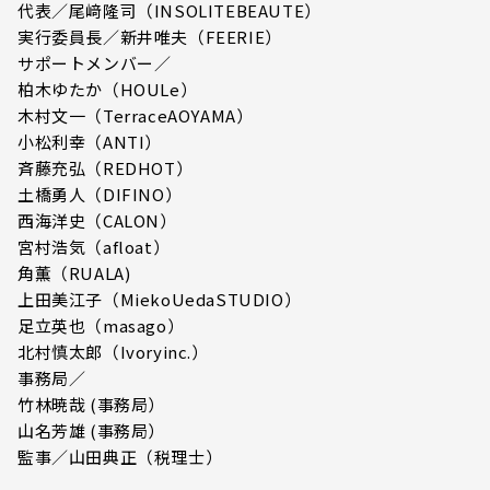
代表／尾﨑隆司（INSOLITEBEAUTE）
実行委員長／新井唯夫（FEERIE）
サポートメンバー／
柏木ゆたか（HOULe）
木村文一（TerraceAOYAMA）
小松利幸（ANTI）
斉藤充弘（REDHOT）
土橋勇人（DIFINO）
西海洋史（CALON）
宮村浩気（afloat）
角薫（RUALA)
上田美江子（MiekoUedaSTUDIO）
足立英也（masago）
北村慎太郎（Ivoryinc.）
事務局／
竹林暁哉 (事務局）
山名芳雄 (事務局）
監事／山田典正（税理士）