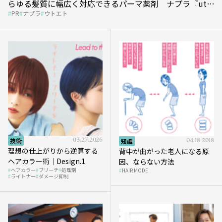
らゆる髪質に幅広く対応できるパーマ薬剤 ナプラ『ut-
PR
ナプラ
ウトエト
et』
技術
03.27.2026
知識
04.18.2018
理想の仕上がりから逆算する
背中が曲がった老人になる原
ヘアカラー術｜Design.1
因、ならない方法
ヘアカラー
ブリーチ
処理剤
HAIR MODE
ライトナー
ダメージ抑制