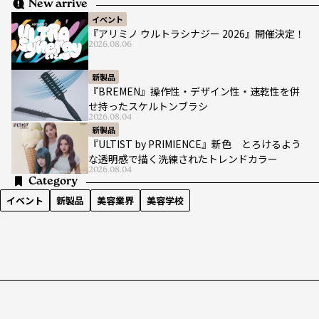
New arrive
イベント
『アリミノ ウルトラシナジー 2026』開催決定！
2026.08.06
新製品
『BREMEN』操作性・デザイン性・速乾性を併
せ持ったスケルトンブラシ
2026.08.04
新製品
『ULTIST by PRIMIENCE』新色 とろけるよう
な透明感で描く洗練されたトレンドカラー
2026.08.04
Category
イベント
新製品
美容業界
美容学校