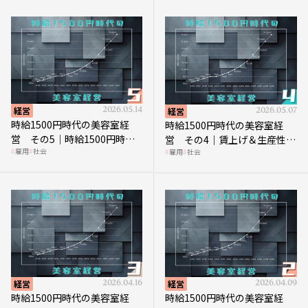
経営
2026.05.14
経営
2026.05.07
時給1500円時代の美容室経
時給1500円時代の美容室経
営 その5｜時給1500円時代
営 その4｜賃上げ＆生産性向
雇用
社会
雇用
社会
の到来は美容業の収益構造を
上につなげる賢い助成金活用
見直す契機
経営
2026.04.16
経営
2026.04.09
時給1500円時代の美容室経
時給1500円時代の美容室経