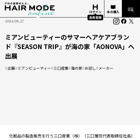
ログイン
本の購入
会員登録
2024.06.27
ミアンビューティーのサマーヘアケアブラン
ド『SEASON TRIP』が海の家「AONOVA」へ
出展
#
出展
#
ミアンビューティー
#
三口産業
#
海の家
#
お試し
#
メーカー
化粧品の製造販売を行う三口産業（株）（三口雅司代表取締役社長）