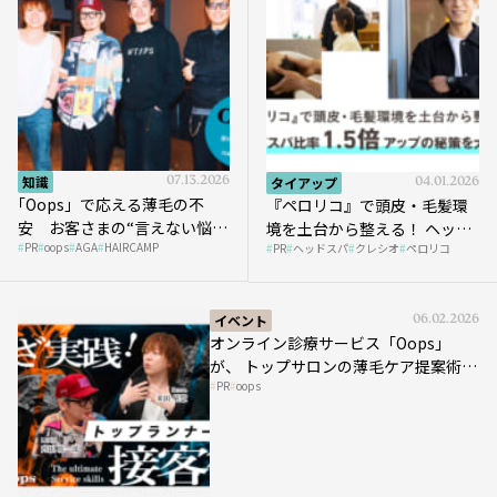
知識
07.13.2026
タイアップ
04.01.2026
｢Oops」で応える薄毛の不
『ペロリコ』で頭皮・毛髪環
安 お客さまの“言えない悩
境を土台から整える！ ヘッド
PR
oops
AGA
HAIRCAMP
み”にどう向き合う？ ＃01
PR
ヘッドスパ
クレシオ
ペロリコ
スパ比率1.5倍アップの秘策を
大公開
イベント
06.02.2026
オンライン診療サービス「Oops」
が、 トップサロンの薄毛ケア提案術を
PR
oops
HAIRCAMPで公開！