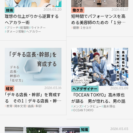
技術
2026.03.20
働き方
2026.03.17
理想の仕上がりから逆算する
短時間でパフォーマンスを高
ヘアカラー術
める美容師のための「１分ヨ
ブリーチ
処理剤
ライトナー
健康
1分ヨガ
ガ」講座｜実践編
ダメージ抑制
ヘアカラー
経営
2026.03.16
ヘアデザイナー
2026.03.09
｢デキる店長・幹部」を育成す
『OCEAN TOKYO』高木琢也
る その1｜デキる店長・幹部
が語る 男が惚れる、男の話
教育
岡本文宏
店長
幹部
メンズ
インタビュー
高木琢也
の「任せ方」
OCEAN TOKYO
知識
2026.03.03