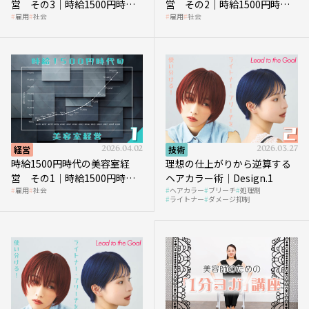
営 その3｜時給1500円時
営 その2｜時給1500円時代
雇用
社会
雇用
社会
代、美容業はどのような影響
に支払う給与はいくらなのか
を受けるのか？
経営
2026.04.02
技術
2026.03.27
時給1500円時代の美容室経
理想の仕上がりから逆算する
営 その1｜時給1500円時代
ヘアカラー術｜Design.1
雇用
社会
ヘアカラー
ブリーチ
処理剤
へ向かう社会的背景
ライトナー
ダメージ抑制