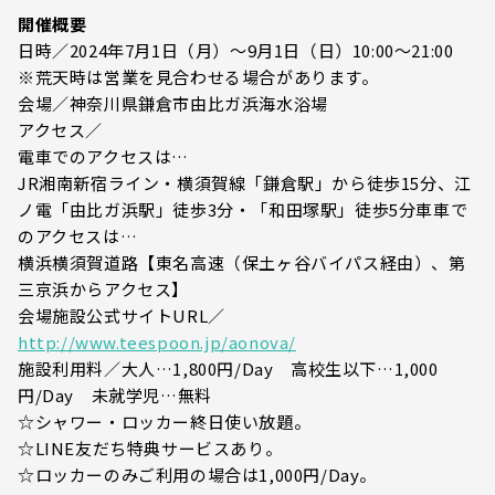
開催概要
日時／2024年7月1日（月）～9月1日（日）10:00～21:00
※荒天時は営業を見合わせる場合があります。
会場／神奈川県鎌倉市由比ガ浜海水浴場
アクセス／
電車でのアクセスは…
JR湘南新宿ライン・横須賀線「鎌倉駅」から徒歩15分、江
ノ電「由比ガ浜駅」徒歩3分・「和田塚駅」徒歩5分車車で
のアクセスは…
横浜横須賀道路【東名高速（保土ヶ谷バイパス経由）、第
三京浜からアクセス】
会場施設公式サイトURL／
http://www.teespoon.jp/aonova/
施設利用料／大人…1,800円/Day 高校生以下…1,000
円/Day 未就学児…無料
☆シャワー・ロッカー終日使い放題。
☆LINE友だち特典サービスあり。
☆ロッカーのみご利用の場合は1,000円/Day。