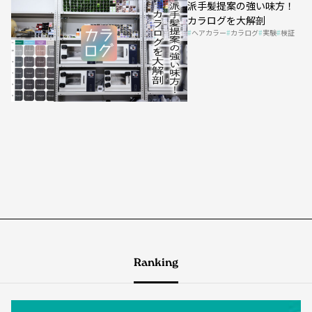
派手髪提案の強い味方！
カラログを大解剖
ヘアカラー
カラログ
実験
検証
Ranking