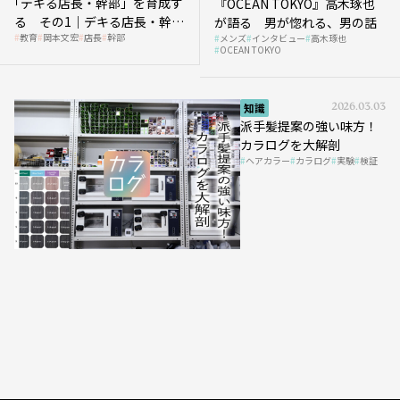
｢デキる店長・幹部」を育成す
『OCEAN TOKYO』高木琢也
る その1｜デキる店長・幹部
が語る 男が惚れる、男の話
教育
岡本文宏
店長
幹部
メンズ
インタビュー
高木琢也
の「任せ方」
OCEAN TOKYO
知識
2026.03.03
派手髪提案の強い味方！
カラログを大解剖
ヘアカラー
カラログ
実験
検証