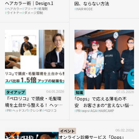
ヘアカラー術｜Design.1
因、ならない方法
ヘアカラー
ブリーチ
処理剤
HAIR MODE
ライトナー
ダメージ抑制
タイアップ
04.01.2026
知識
07.13.2026
『ペロリコ』で頭皮・毛髪環
｢Oops」で応える薄毛の不
境を土台から整える！ ヘッド
安 お客さまの“言えない悩
PR
ヘッドスパ
クレシオ
ペロリコ
スパ比率1.5倍アップの秘策を
PR
oops
AGA
HAIRCAMP
み”にどう向き合う？ ＃01
大公開
イベント
06.02.2026
オンライン診療サービス「Oops」