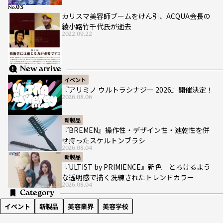
No.
カリスマ美容師ブームをけん引、ACQUA会長の
綾小路竹千代氏が逝去
2022.09.22
New arrive
イベント
『アリミノ ウルトラシナジー 2026』開催決定！
2026.08.06
新製品
『BREMEN』操作性・デザイン性・速乾性を併
せ持ったスケルトンブラシ
2026.08.04
新製品
『ULTIST by PRIMIENCE』新色 とろけるよう
な透明感で描く洗練されたトレンドカラー
2026.08.04
Category
イベント
新製品
美容業界
美容学校