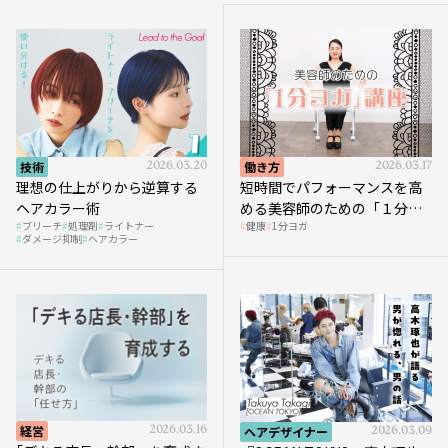
技術
2026.03.20
働き方
2026.03.17
理想の仕上がりから逆算する
短時間でパフォーマンスを高
ヘアカラー術
める美容師のための「１分ヨ
ブリーチ
処理剤
ライトナー
健康
1分ヨガ
ガ」講座｜実践編
ダメージ抑制
ヘアカラー
経営
2026.03.16
ヘアデザイナー
2026.03.09