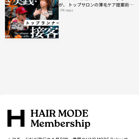
が、 トップサロンの薄毛ケア提案術を
PR
oops
HAIRCAMPで公開！