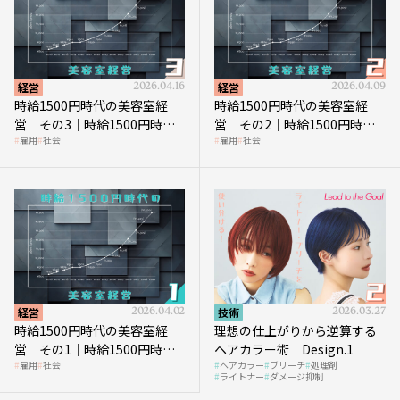
経営
2026.04.16
経営
2026.04.09
時給1500円時代の美容室経
時給1500円時代の美容室経
営 その3｜時給1500円時
営 その2｜時給1500円時代
雇用
社会
雇用
社会
代、美容業はどのような影響
に支払う給与はいくらなのか
を受けるのか？
経営
2026.04.02
技術
2026.03.27
時給1500円時代の美容室経
理想の仕上がりから逆算する
営 その1｜時給1500円時代
ヘアカラー術｜Design.1
雇用
社会
ヘアカラー
ブリーチ
処理剤
へ向かう社会的背景
ライトナー
ダメージ抑制