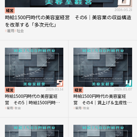
経営
2026.05.21
時給1500円時代の美容室経営 その6｜美容業の収益構造
を改革する「多次元化」
雇用
社会
経営
2026.05.14
経営
2026.05.07
時給1500円時代の美容室経
時給1500円時代の美容室経
営 その5｜時給1500円時代
営 その4｜賃上げ＆生産性向
雇用
社会
雇用
社会
の到来は美容業の収益構造を
上につなげる賢い助成金活用
見直す契機