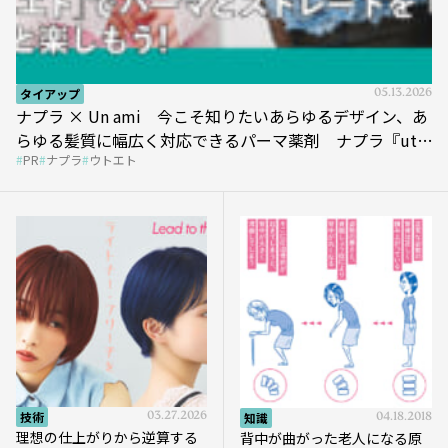
タイアップ
05.13.2026
ナプラ × Un ami 今こそ知りたいあらゆるデザイン、あ
らゆる髪質に幅広く対応できるパーマ薬剤 ナプラ『ut-
PR
ナプラ
ウトエト
et』
技術
03.27.2026
知識
04.18.2018
理想の仕上がりから逆算する
背中が曲がった老人になる原