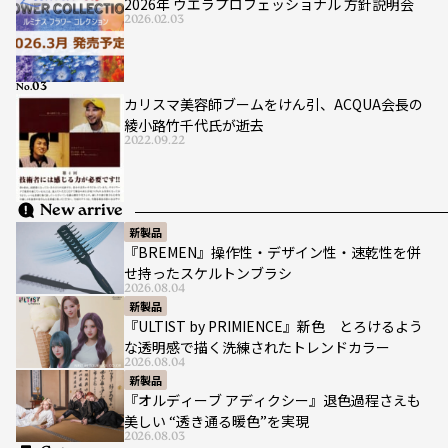
2026年 ウエラプロフェッショナル 方針説明会
2026.02.03
No.
カリスマ美容師ブームをけん引、ACQUA会長の
綾小路竹千代氏が逝去
2022.09.22
New arrive
新製品
『BREMEN』操作性・デザイン性・速乾性を併
せ持ったスケルトンブラシ
2026.08.04
新製品
『ULTIST by PRIMIENCE』新色 とろけるよう
な透明感で描く洗練されたトレンドカラー
2026.08.04
新製品
『オルディーブ アディクシー』退色過程さえも
美しい “透き通る暖色”を実現
2026.08.03