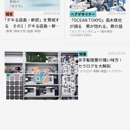
経営
2026.03.16
ヘアデザイナー
2026.03.09
｢デキる店長・幹部」を育成す
『OCEAN TOKYO』高木琢也
る その1｜デキる店長・幹部
が語る 男が惚れる、男の話
教育
岡本文宏
店長
幹部
メンズ
インタビュー
高木琢也
の「任せ方」
OCEAN TOKYO
知識
2026.03.03
派手髪提案の強い味方！
カラログを大解剖
カラログ
実験
検証
ヘアカラー