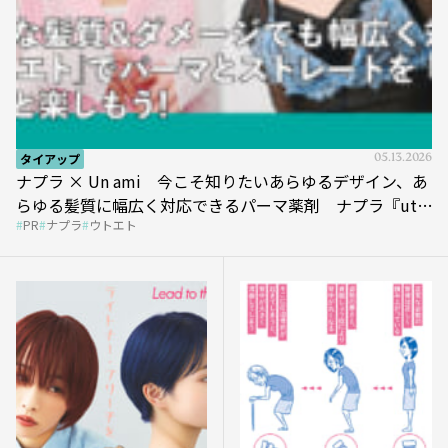
タイアップ
05.13.2026
ナプラ × Un ami 今こそ知りたいあらゆるデザイン、あ
らゆる髪質に幅広く対応できるパーマ薬剤 ナプラ『ut-
PR
ナプラ
ウトエト
et』