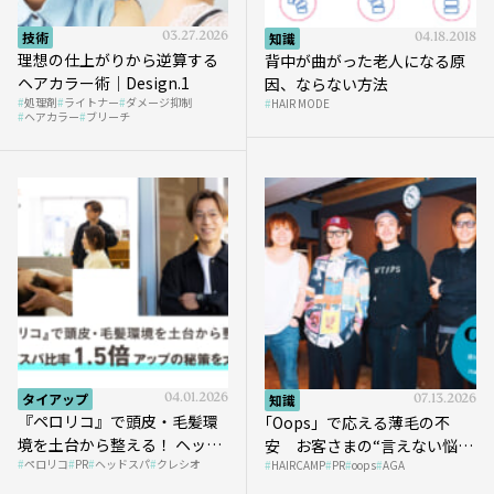
技術
03.27.2026
知識
04.18.2018
理想の仕上がりから逆算する
背中が曲がった老人になる原
ヘアカラー術｜Design.1
因、ならない方法
処理剤
ライトナー
ダメージ抑制
HAIR MODE
ヘアカラー
ブリーチ
タイアップ
04.01.2026
知識
07.13.2026
『ペロリコ』で頭皮・毛髪環
｢Oops」で応える薄毛の不
境を土台から整える！ ヘッド
安 お客さまの“言えない悩
ペロリコ
PR
ヘッドスパ
クレシオ
スパ比率1.5倍アップの秘策を
HAIRCAMP
PR
oops
AGA
み”にどう向き合う？ ＃01
大公開