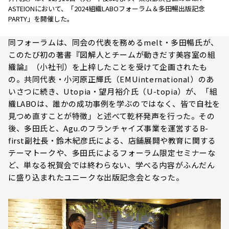
ASTEIONにおいて、「2024組織LABOフォーラム＆多田暢出版記念
PARTY」を開催した。
同フォーラムは、同会の代表を務めるmelt・多田暢氏が、
このたび初の著書『図解人とチームが動きだす美容室の組
織論』（小社刊）を上梓したことを受けて企画されたも
の。共同代表・小河原正輝氏（EMUinternational）のあ
いさつに続き、Utopia・望月裕介氏（U-topia）が、「組
織LABOは、誰かの成功事例を学ぶのではなく、皆で自社を
見つめ直すことが特徴」と述べて乾杯発声を行った。その
後、多田氏と、Agu.のフランチャイズ事業を運営するB-
first副社長・鈴木紀彦氏による、店舗展開や教育に関する
テーマトークや、多田氏によるフォーラム限定セミナーな
ど、単なる祝賀会では終わらない、学べる内容がふんだん
に盛り込まれたユニークな出版記念会となった。