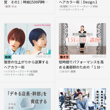
営 その1｜時給1500円時代
ヘアカラー術｜Design.1
雇用
社会
処理剤
ライトナー
ダメージ抑制
へ向かう社会的背景
ヘアカラー
ブリーチ
技術
2026.03.20
働き方
2026.03.17
理想の仕上がりから逆算する
短時間でパフォーマンスを高
ヘアカラー術
める美容師のための「１分ヨ
ヘアカラー
ブリーチ
処理剤
1分ヨガ
健康
ガ」講座｜実践編
ライトナー
ダメージ抑制