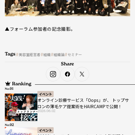
▲フォーラム参加者の記念撮影。
Tags
美容室経営者
組織
組織論
セミナー
Share
Ranking
No.
イベント
オンライン診療サービス「Oops」が、 トップサ
ロンの薄毛ケア提案術をHAIRCAMPで公開！
2026.06.02
No.
イベント