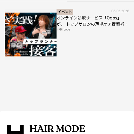
イベント
06.02.2026
オンライン診療サービス「Oops」
が、 トップサロンの薄毛ケア提案術を
PR
oops
HAIRCAMPで公開！