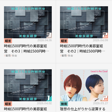
経営
2026.04.16
経営
2026.04.09
時給1500円時代の美容室経
時給1500円時代の美容室経
営 その3｜時給1500円時
営 その2｜時給1500円時代
雇用
社会
雇用
社会
代、美容業はどのような影響
に支払う給与はいくらなのか
を受けるのか？
経営
2026.04.02
技術
2026.03.27
時給1500円時代の美容室経
理想の仕上がりから逆算する