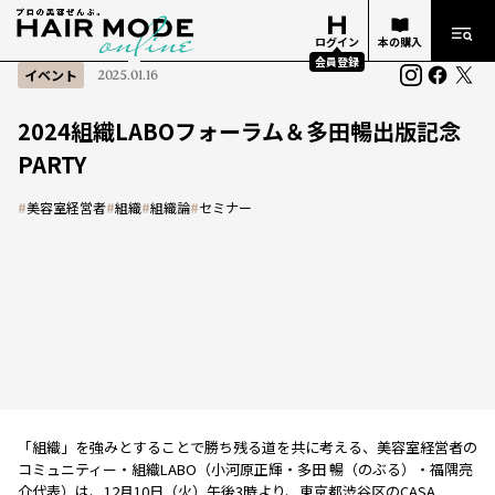
ログイン
本の購入
会員登録
イベント
2025.01.16
2024組織LABOフォーラム＆多田暢出版記念
PARTY
#
美容室経営者
#
組織
#
組織論
#
セミナー
「組織」を強みとすることで勝ち残る道を共に考える、美容室経営者の
コミュニティー・組織LABO（小河原正輝・多田 暢（のぶる）・福隅亮
介代表）は、12月10日（火）午後3時より、東京都渋谷区のCASA