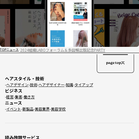
2024組織LABOフォーラム＆多田暢出版記念PARTY
TOP
ニュース
page top
ヘアスタイル・技術
ヘアデザイン
技術
ヘアデザイナー
知識
タイアップ
ビジネス
経営
集客
働き方
ニュース
イベント
新製品
美容業界
美容学校
読み放題サービス