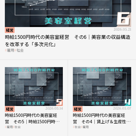
経営
2026.05.21
時給1500円時代の美容室経営 その6｜美容業の収益構造
を改革する「多次元化」
雇用
社会
経営
2026.05.14
経営
2026.05.07
時給1500円時代の美容室経
時給1500円時代の美容室経
営 その5｜時給1500円時代
営 その4｜賃上げ＆生産性向
雇用
社会
社会
雇用
の到来は美容業の収益構造を
上につなげる賢い助成金活用
見直す契機