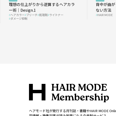
理想の仕上がりから逆算するヘアカラ
背中が曲が
ー術｜Design.1
ない方法
ヘアカラー
ブリーチ
処理剤
ライトナー
HAIR MODE
ダメージ抑制
ヘアモード社が発行する月刊誌・書籍やHAIR MODE Onl
容情報・特集記事が読み放題になる会員制サービス。