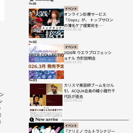
No.
イベント
オンライン診療サービス
「Oops」が、 トップサロン
の薄毛ケア提案術を
2026.06.02
HAIRCAMPで公開！
No.
イベント
2026年 ウエラプロフェッシ
ョナル 方針説明会
2026.02.03
No.
カリスマ美容師ブームをけん
引、ACQUA会長の綾小路竹千
ン
代氏が逝去
シ
2022.09.22
の
ミ
New arrive
楽
イベント
『アリミノ ウルトラシナジー