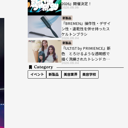
2026』開催決定！
2026.08.06
新製品
『BREMEN』操作性・デザイ
ン性・速乾性を併せ持ったス
ケルトンブラシ
2026.08.04
新製品
『ULTIST by PRIMIENCE』新
色 とろけるような透明感で
描く洗練されたトレンドカラ
2026.08.04
ー
Category
イベント
新製品
美容業界
美容学校