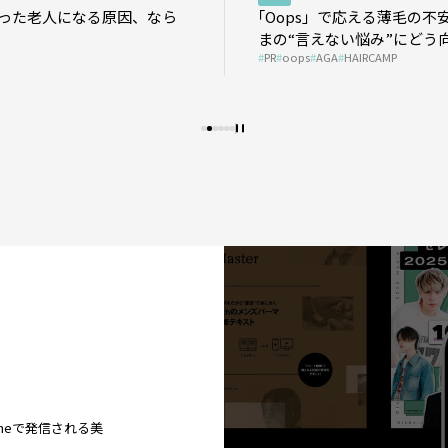
った老人になる原因、なら
｢Oops」で応える薄毛の不
まの“言えない悩み”にどう
PR
oops
AGA
HAIRCAMP
う？ ＃01
ineで発信される美