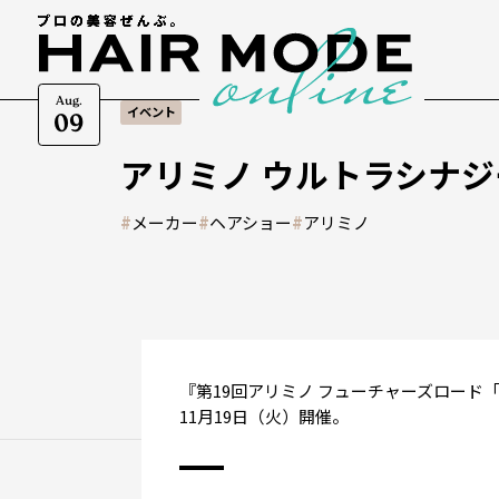
Aug.
イベント
09
アリミノ ウルトラシナジー
#
メーカー
#
ヘアショー
#
アリミノ
『第19回アリミノ フューチャーズロード
11月19日（火）開催。