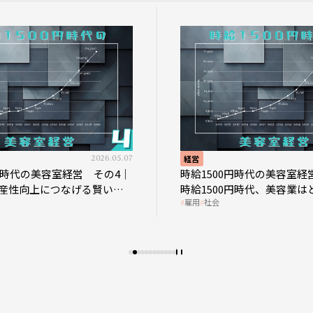
2026.05.07
経営
0円時代の美容室経営 その4｜
時給1500円時代の美容室経
産性向上につなげる賢い助
時給1500円時代、美容業は
雇用
社会
影響を受けるのか？