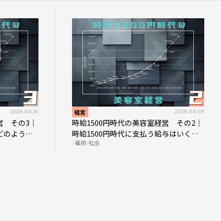
2026.04.16
経営
2026.04.09
営 その3｜
時給1500円時代の美容室経営 その2｜
どのような
時給1500円時代に支払う給与はいくら
雇用
社会
なのか