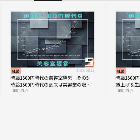
経営
2026.05.14
経営
時給1500円時代の美容室経営 その5｜
時給150
時給1500円時代の到来は美容業の収益
賃上げ＆生
雇用
社会
雇用
社会
構造を見直す契機
成金活用