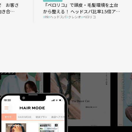
安 お客さ
『ペロリコ』で頭皮・毛髪環境を土台
向き合
から整える！ ヘッドスパ比率1.5倍アッ
PR
ヘッドスパ
クレシオ
ペロリコ
プの秘策を大公開