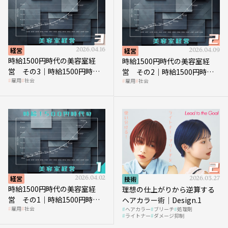
経営
2026.04.16
経営
2026.04.09
時給1500円時代の美容室経
時給1500円時代の美容室経
営 その3｜時給1500円時
営 その2｜時給1500円時代
雇用
社会
雇用
社会
代、美容業はどのような影響
に支払う給与はいくらなのか
を受けるのか？
経営
2026.04.02
技術
2026.03.27
時給1500円時代の美容室経
理想の仕上がりから逆算する
営 その1｜時給1500円時代
ヘアカラー術｜Design.1
雇用
社会
ヘアカラー
ブリーチ
処理剤
へ向かう社会的背景
ライトナー
ダメージ抑制