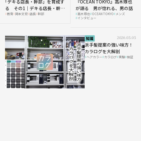
｢デキる店長・幹部」を育成す
『OCEAN TOKYO』高木琢也
る その1｜デキる店長・幹部
が語る 男が惚れる、男の話
教育
岡本文宏
店長
幹部
高木琢也
OCEAN TOKYO
メンズ
の「任せ方」
インタビュー
知識
2026.03.03
派手髪提案の強い味方！
カラログを大解剖
ヘアカラー
カラログ
実験
検証