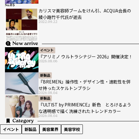
No.
カリスマ美容師ブームをけん引、ACQUA会長の
綾小路竹千代氏が逝去
2022.09.22
New arrive
イベント
『アリミノ ウルトラシナジー 2026』開催決定！
2026.08.06
新製品
『BREMEN』操作性・デザイン性・速乾性を併
せ持ったスケルトンブラシ
2026.08.04
新製品
『ULTIST by PRIMIENCE』新色 とろけるよう
な透明感で描く洗練されたトレンドカラー
2026.08.04
Category
イベント
新製品
美容業界
美容学校