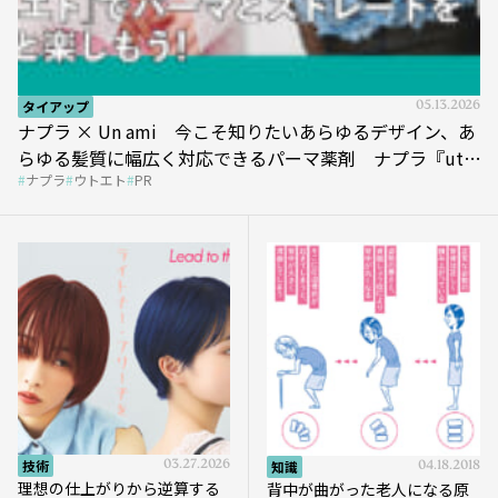
タイアップ
05.13.2026
ナプラ × Un ami 今こそ知りたいあらゆるデザイン、あ
らゆる髪質に幅広く対応できるパーマ薬剤 ナプラ『ut-
ナプラ
ウトエト
PR
et』
技術
03.27.2026
知識
04.18.2018
理想の仕上がりから逆算する
背中が曲がった老人になる原