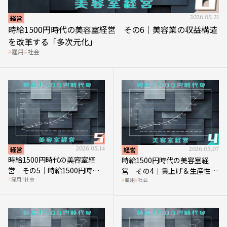
経営
2026.05.21
時給1500円時代の美容室経営 その6｜美容業の収益構造
を改革する「多次元化」
雇用
社会
経営
2026.05.14
経営
2026.05.07
時給1500円時代の美容室経
時給1500円時代の美容室経
営 その5｜時給1500円時代
営 その4｜賃上げ＆生産性向
雇用
社会
雇用
社会
の到来は美容業の収益構造を
上につなげる賢い助成金活用
見直す契機