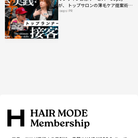
が、 トップサロンの薄毛ケア提案術を
oops
PR
HAIRCAMPで公開！