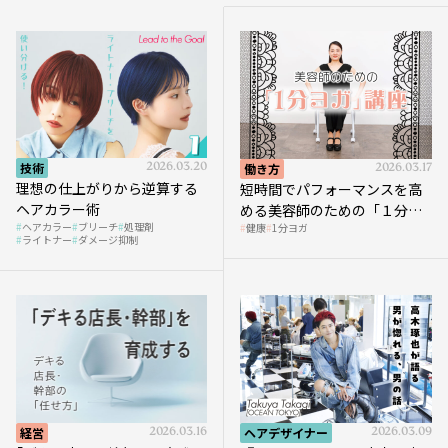
技術
2026.03.20
働き方
2026.03.17
理想の仕上がりから逆算する
短時間でパフォーマンスを高
ヘアカラー術
める美容師のための「１分ヨ
ヘアカラー
ブリーチ
処理剤
健康
1分ヨガ
ガ」講座｜実践編
ライトナー
ダメージ抑制
経営
2026.03.16
ヘアデザイナー
2026.03.09