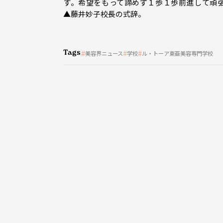
す。希望をもって諦めず１歩１歩前進して頑
▲藤井妙子校長の式辞。
Tags
美容界ニュース
学校
ル・トーア東亜美容専門学校