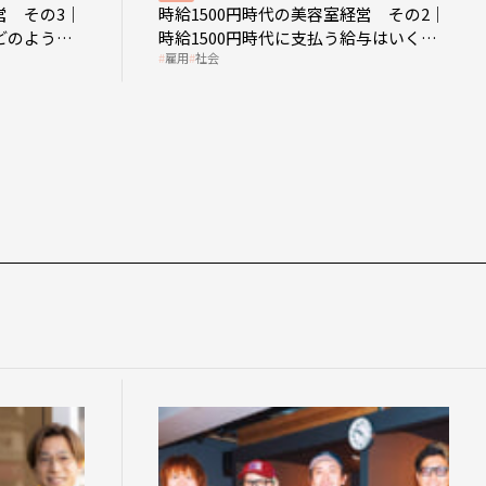
営 その3｜
時給1500円時代の美容室経営 その2｜
どのような
時給1500円時代に支払う給与はいくら
雇用
社会
なのか