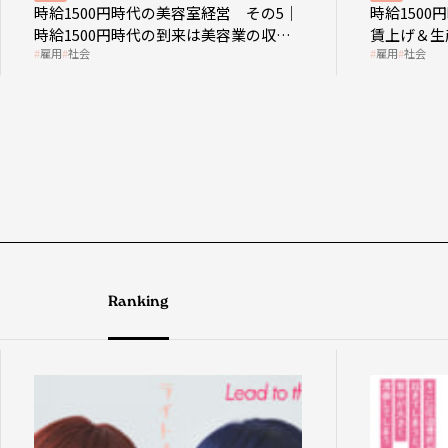
時給1500円時代の美容室経営 その5｜
時給150
時給1500円時代の到来は美容業の収益
賃上げ＆生
雇用
社会
雇用
社会
構造を見直す契機
成金活用
Ranking