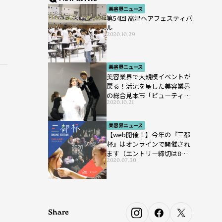
美容界ニュース
第54回 高津ヘアフェスティバ
ル
2020.10.29
美容界ニュース
美容業界で大規模イベントが
戻る！活況を呈した美容業界
の総合見本市「ビューティー
2020.10.21
ワールド ジャパン ウエス
ト」が開催
美容界ニュース
【web開催！】今年の『三都
杯』はオンラインで開催され
ます（エントリー締切は8月7
2020.07.30
日まで）
Share