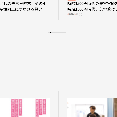
0円時代の美容室経営 その4｜
時給1500円時代の美容室経
産性向上につなげる賢い助
時給1500円時代、美容業は
雇用
社会
影響を受けるのか？