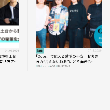
04.01.2026
知識
07.13.2026
環境を土台
｢Oops」で応える薄毛の不安 お客さ
1.5倍アッ
まの“言えない悩み”にどう向き合
PR
oops
AGA
HAIRCAMP
う？ ＃01