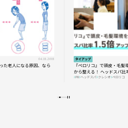
04.18.2018
タイアップ
った老人になる原因、なら
『ペロリコ』で頭皮・毛髪
から整える！ ヘッドスパ比率
PR
ヘッドスパ
クレシオ
ペロリコ
プの秘策を大公開