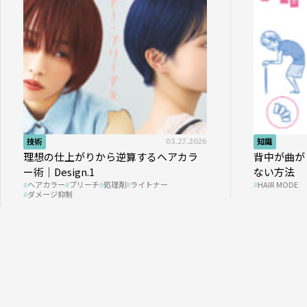
技術
03.27.2026
知識
理想の仕上がりから逆算するヘアカラ
背中が曲が
ー術｜Design.1
ない方法
ヘアカラー
ブリーチ
処理剤
ライトナー
HAIR MODE
ダメージ抑制