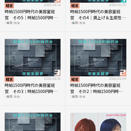
経営
2026.05.14
経営
2026.05.07
時給1500円時代の美容室経
時給1500円時代の美容室経
営 その5｜時給1500円時代
営 その4｜賃上げ＆生産性向
雇用
社会
雇用
社会
の到来は美容業の収益構造を
上につなげる賢い助成金活用
見直す契機
経営
2026.04.16
経営
2026.04.09
時給1500円時代の美容室経
時給1500円時代の美容室経
営 その3｜時給1500円時
営 その2｜時給1500円時代
雇用
社会
雇用
社会
代、美容業はどのような影響
に支払う給与はいくらなのか
を受けるのか？