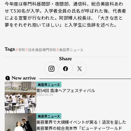
今年度は専門科昼間部・夜間部、通信科、総合美容科あわ
せて530名が入学。入学者全員の氏名が呼ばれた後、代表者
による宣誓が行なわれた。阿部博人校長は、「大きな志と
夢をそれぞれ抱いてほしい」と入学生に告辞を述べた。
Tags
学校
日本美容専門学校
美容界ニュース
Share
New arrive
美容界ニュース
第54回 高津ヘアフェスティバル
2020.10.29
美容界ニュース
美容業界で大規模イベントが戻る！活況を呈した
美容業界の総合見本市「ビューティーワールド