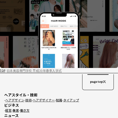
日本美容専門学校 平成30年春季入学式
TOP
page top
ヘアスタイル・技術
ヘアデザイン
技術
ヘアデザイナー
知識
タイアップ
ビジネス
経営
集客
働き方
ニュース