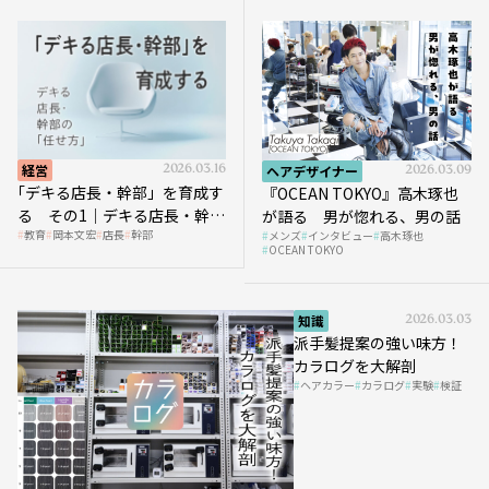
経営
2026.03.16
ヘアデザイナー
2026.03.09
｢デキる店長・幹部」を育成す
『OCEAN TOKYO』高木琢也
る その1｜デキる店長・幹部
が語る 男が惚れる、男の話
教育
岡本文宏
店長
幹部
メンズ
インタビュー
高木琢也
の「任せ方」
OCEAN TOKYO
知識
2026.03.03
派手髪提案の強い味方！
カラログを大解剖
ヘアカラー
カラログ
実験
検証