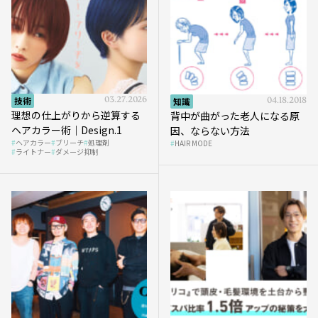
技術
03.27.2026
知識
04.18.2018
理想の仕上がりから逆算する
背中が曲がった老人になる原
ヘアカラー術｜Design.1
因、ならない方法
ヘアカラー
ブリーチ
処理剤
HAIR MODE
ライトナー
ダメージ抑制