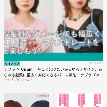
タイアップ
05.13.2026
ナプラ × Un ami 今こそ知りたいあらゆるデザイン、あ
らゆる髪質に幅広く対応できるパーマ薬剤 ナプラ『ut-
PR
ナプラ
ウトエト
et』