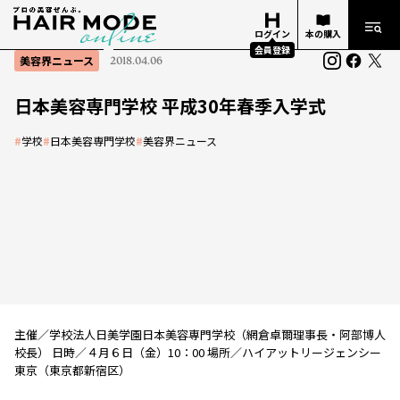
ログイン
本の購入
会員登録
美容界ニュース
2018.04.06
日本美容専門学校 平成30年春季入学式
#
学校
#
日本美容専門学校
#
美容界ニュース
主催／学校法人日美学園日本美容専門学校（網倉卓爾理事長・阿部博人
校長） 日時／４月６日（金）10：00 場所／ハイアットリージェンシー
東京（東京都新宿区）