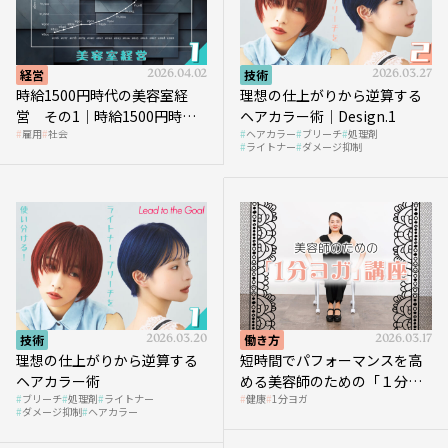
経営
2026.04.02
技術
2026.03.27
時給1500円時代の美容室経
理想の仕上がりから逆算する
営 その1｜時給1500円時代
ヘアカラー術｜Design.1
雇用
社会
ヘアカラー
ブリーチ
処理剤
へ向かう社会的背景
ライトナー
ダメージ抑制
技術
2026.03.20
働き方
2026.03.17
理想の仕上がりから逆算する
短時間でパフォーマンスを高
ヘアカラー術
める美容師のための「１分ヨ
ブリーチ
処理剤
ライトナー
健康
1分ヨガ
ガ」講座｜実践編
ダメージ抑制
ヘアカラー