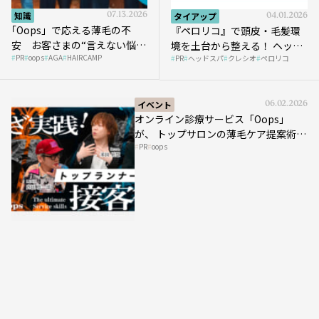
知識
07.13.2026
タイアップ
04.01.2026
｢Oops」で応える薄毛の不
『ペロリコ』で頭皮・毛髪環
安 お客さまの“言えない悩
境を土台から整える！ ヘッド
PR
oops
AGA
HAIRCAMP
み”にどう向き合う？ ＃01
PR
ヘッドスパ
クレシオ
ペロリコ
スパ比率1.5倍アップの秘策を
大公開
イベント
06.02.2026
オンライン診療サービス「Oops」
が、 トップサロンの薄毛ケア提案術を
PR
oops
HAIRCAMPで公開！