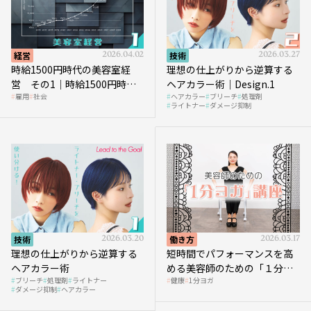
経営
2026.04.02
技術
2026.03.27
時給1500円時代の美容室経
理想の仕上がりから逆算する
営 その1｜時給1500円時代
ヘアカラー術｜Design.1
雇用
社会
ヘアカラー
ブリーチ
処理剤
へ向かう社会的背景
ライトナー
ダメージ抑制
技術
2026.03.20
働き方
2026.03.17
理想の仕上がりから逆算する
短時間でパフォーマンスを高
ヘアカラー術
める美容師のための「１分ヨ
ブリーチ
処理剤
ライトナー
健康
1分ヨガ
ガ」講座｜実践編
ダメージ抑制
ヘアカラー