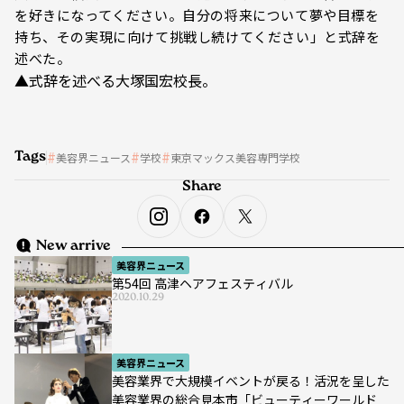
を好きになってください。自分の将来について夢や目標を
持ち、その実現に向けて挑戦し続けてください」と式辞を
述べた。
▲式辞を述べる大塚国宏校長。
Tags
美容界ニュース
学校
東京マックス美容専門学校
Share
New arrive
美容界ニュース
第54回 高津ヘアフェスティバル
2020.10.29
美容界ニュース
美容業界で大規模イベントが戻る！活況を呈した
美容業界の総合見本市「ビューティーワールド