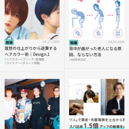
技術
03.27.2026
知識
04.18.2018
理想の仕上がりから逆算する
背中が曲がった老人になる原
ヘアカラー術｜Design.1
因、ならない方法
ヘアカラー
ブリーチ
処理剤
HAIR MODE
ライトナー
ダメージ抑制