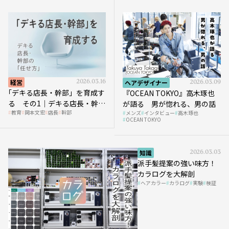
経営
2026.03.16
ヘアデザイナー
2026.03.09
｢デキる店長・幹部」を育成す
『OCEAN TOKYO』高木琢也
る その1｜デキる店長・幹部
が語る 男が惚れる、男の話
教育
岡本文宏
店長
幹部
メンズ
インタビュー
高木琢也
の「任せ方」
OCEAN TOKYO
知識
2026.03.03
派手髪提案の強い味方！
カラログを大解剖
ヘアカラー
カラログ
実験
検証