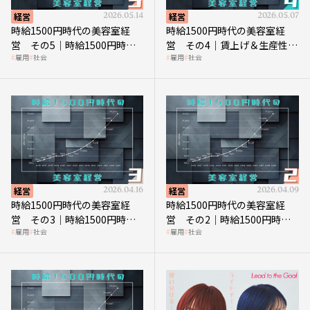
経営
2026.05.14
経営
2026.05.07
時給1500円時代の美容室経
時給1500円時代の美容室経
営 その5｜時給1500円時代
営 その4｜賃上げ＆生産性向
雇用
社会
雇用
社会
の到来は美容業の収益構造を
上につなげる賢い助成金活用
見直す契機
経営
2026.04.16
経営
2026.04.09
時給1500円時代の美容室経
時給1500円時代の美容室経
営 その3｜時給1500円時
営 その2｜時給1500円時代
雇用
社会
雇用
社会
代、美容業はどのような影響
に支払う給与はいくらなのか
を受けるのか？