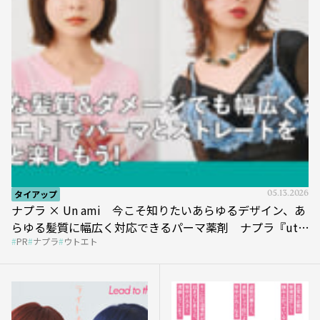
タイアップ
05.13.2026
ナプラ × Un ami 今こそ知りたいあらゆるデザイン、あ
らゆる髪質に幅広く対応できるパーマ薬剤 ナプラ『ut-
PR
ナプラ
ウトエト
et』