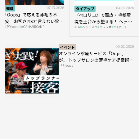
知識
07.13.2026
タイアップ
04.01.2026
｢Oops」で応える薄毛の不
『ペロリコ』で頭皮・毛髪環
安 お客さまの“言えない悩
境を土台から整える！ ヘッド
PR
oops
AGA
HAIRCAMP
み”にどう向き合う？ ＃01
PR
ヘッドスパ
クレシオ
ペロリコ
スパ比率1.5倍アップの秘策を
大公開
イベント
06.02.2026
オンライン診療サービス「Oops」
が、 トップサロンの薄毛ケア提案術を
PR
oops
HAIRCAMPで公開！