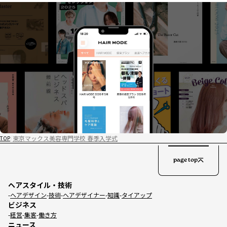
東京マックス美容専門学校 春季入学式
TOP
page top
ヘアスタイル・技術
ヘアデザイン
技術
ヘアデザイナー
知識
タイアップ
ビジネス
経営
集客
働き方
ニュース