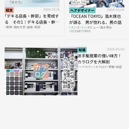
経営
2026.03.16
ヘアデザイナー
2026.03.09
｢デキる店長・幹部」を育成す
『OCEAN TOKYO』高木琢也
る その1｜デキる店長・幹部
が語る 男が惚れる、男の話
教育
岡本文宏
店長
幹部
メンズ
インタビュー
高木琢也
の「任せ方」
OCEAN TOKYO
知識
2026.03.03
派手髪提案の強い味方！
カラログを大解剖
ヘアカラー
カラログ
実験
検証