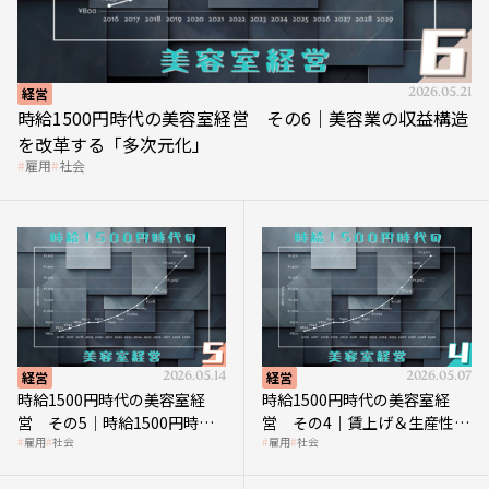
経営
2026.05.21
時給1500円時代の美容室経営 その6｜美容業の収益構造
を改革する「多次元化」
雇用
社会
経営
2026.05.14
経営
2026.05.07
時給1500円時代の美容室経
時給1500円時代の美容室経
営 その5｜時給1500円時代
営 その4｜賃上げ＆生産性向
雇用
社会
雇用
社会
の到来は美容業の収益構造を
上につなげる賢い助成金活用
見直す契機