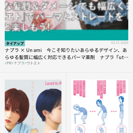
タイアップ
05.13.2026
ナプラ × Un ami 今こそ知りたいあらゆるデザイン、あ
らゆる髪質に幅広く対応できるパーマ薬剤 ナプラ『ut-
PR
ナプラ
ウトエト
et』