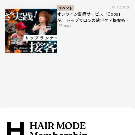
イベント
06.02.2026
オンライン診療サービス「Oops」
が、 トップサロンの薄毛ケア提案術を
PR
oops
HAIRCAMPで公開！