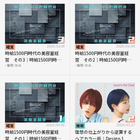
経営
2026.04.16
経営
2026.04.09
時給1500円時代の美容室経
時給1500円時代の美容室経
営 その3｜時給1500円時
営 その2｜時給1500円時代
雇用
社会
雇用
社会
代、美容業はどのような影響
に支払う給与はいくらなのか
を受けるのか？
経営
2026.04.02
技術
2026.03.27
時給1500円時代の美容室経
理想の仕上がりから逆算する
営 その1｜時給1500円時代
ヘアカラー術｜Design.1