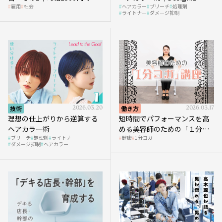
雇用
社会
ヘアカラー
ブリーチ
処理剤
へ向かう社会的背景
ライトナー
ダメージ抑制
技術
2026.03.20
働き方
2026.03.17
理想の仕上がりから逆算する
短時間でパフォーマンスを高
ヘアカラー術
める美容師のための「１分ヨ
ブリーチ
処理剤
ライトナー
健康
1分ヨガ
ガ」講座｜実践編
ダメージ抑制
ヘアカラー