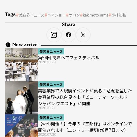
Tags
美容界ニュース
ヘアショー
サロン
kakimoto arms
小林知弘
Share
New arrive
美容界ニュース
第54回 高津ヘアフェスティバル
2020.10.29
美容界ニュース
美容業界で大規模イベントが戻る！活況を呈した
美容業界の総合見本市「ビューティーワールド
ジャパン ウエスト」が開催
2020.10.21
美容界ニュース
【web開催！】今年の『三都杯』はオンラインで
開催されます（エントリー締切は8月7日まで）
2020.07.30