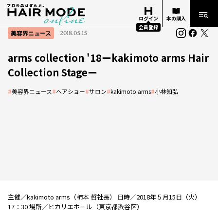
ログイン
本の購入
会員登録
美容界ニュース
2018.05.15
arms collection '18ーkakimoto arms Hair
Collection Stageー
#
美容界ニュース
#
ヘアショー
#
サロン
#
kakimoto arms
#
小林知弘
主催／kakimoto arms（柿本 哲社長） 日時／2018年５月15日（火）
17：30 場所／ヒカリエホール（東京都渋谷区）