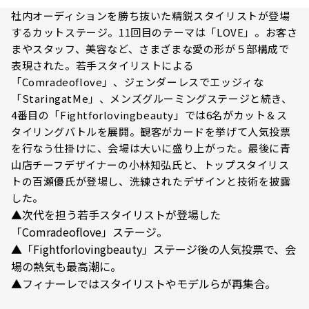
社内オーディションを勝ち抜いた精鋭スタイリストが登場
するカットステージ。11回目のテーマは「LOVE」。お客さ
まやスタッフ、美容など、さまざまな愛の形が５部構成で
表現された。若手スタイリストによる
「Comradeoflove」、ジェンダーレスでエッジィな
「StaringatMe」、メンズグルーミングステージと続き、
4番目の「Fightforlovingbeauty」では6名がカット＆ス
タイリングバトルを展開。観客がカードを挙げて人気投票
を行なう仕掛けに、会場は大いに盛り上がった。最後に青
山店チーフデザイナーの小林知弘氏と、トップスタイリス
トの百瀬優氏が登場し、洗練されたデザインと技術を披露
した。
▲次代を担う若手スタイリストが登場した
「Comradeoflove」ステージ。
▲「Fightforlovingbeauty」ステージ後の人気投票で、会
場の熱気も最高潮に。
▲フィナーレではスタイリストやモデルらが再集合。