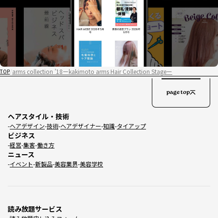
arms collection ’18ーkakimoto arms Hair Collection Stageー
TOP
page top
ヘアスタイル・技術
ヘアデザイン
技術
ヘアデザイナー
知識
タイアップ
ビジネス
経営
集客
働き方
ニュース
イベント
新製品
美容業界
美容学校
読み放題サービス