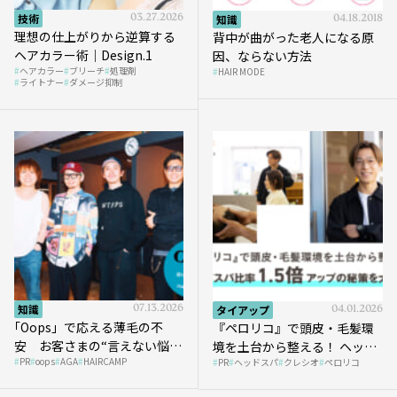
技術
03.27.2026
知識
04.18.2018
理想の仕上がりから逆算する
背中が曲がった老人になる原
ヘアカラー術｜Design.1
因、ならない方法
ヘアカラー
ブリーチ
処理剤
HAIR MODE
ライトナー
ダメージ抑制
知識
07.13.2026
タイアップ
04.01.2026
｢Oops」で応える薄毛の不
『ペロリコ』で頭皮・毛髪環
安 お客さまの“言えない悩
境を土台から整える！ ヘッド
PR
oops
AGA
HAIRCAMP
み”にどう向き合う？ ＃01
PR
ヘッドスパ
クレシオ
ペロリコ
スパ比率1.5倍アップの秘策を
大公開