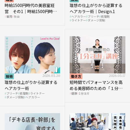
時給1500円時代の美容室経
理想の仕上がりから逆算する
営 その1｜時給1500円時代
ヘアカラー術｜Design.1
雇用
社会
ヘアカラー
ブリーチ
処理剤
へ向かう社会的背景
ライトナー
ダメージ抑制
技術
2026.03.20
働き方
2026.03.17
理想の仕上がりから逆算する
短時間でパフォーマンスを高
ヘアカラー術
める美容師のための「１分ヨ
ブリーチ
処理剤
ライトナー
健康
1分ヨガ
ガ」講座｜実践編
ダメージ抑制
ヘアカラー