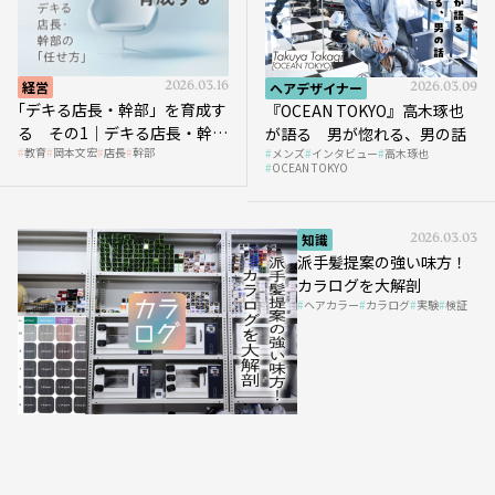
経営
2026.03.16
ヘアデザイナー
2026.03.09
｢デキる店長・幹部」を育成す
『OCEAN TOKYO』高木琢也
る その1｜デキる店長・幹部
が語る 男が惚れる、男の話
教育
岡本文宏
店長
幹部
メンズ
インタビュー
高木琢也
の「任せ方」
OCEAN TOKYO
知識
2026.03.03
派手髪提案の強い味方！
カラログを大解剖
ヘアカラー
カラログ
実験
検証