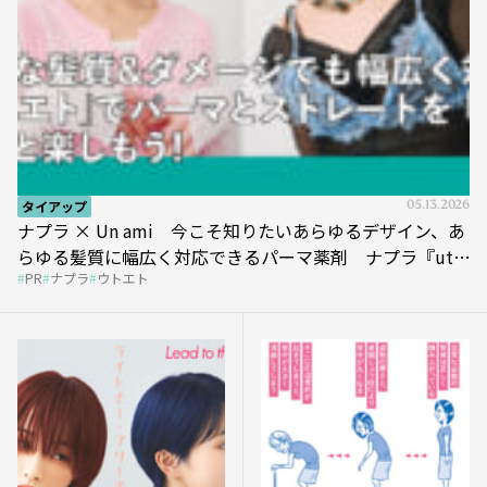
タイアップ
05.13.2026
ナプラ × Un ami 今こそ知りたいあらゆるデザイン、あ
らゆる髪質に幅広く対応できるパーマ薬剤 ナプラ『ut-
PR
ナプラ
ウトエト
et』