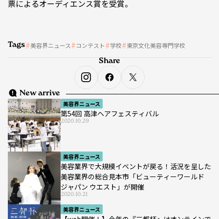
票によるオーディエンス賞を受賞。
Tags
美容界ニュース
コンテスト
学校
東京文化美容専門学校
Share
New arrive
美容界ニュース
第54回 高津ヘアフェスティバル
2020.10.29
美容界ニュース
美容業界で大規模イベントが戻る！活況を呈した
美容業界の総合見本市「ビューティーワールド
ジャパン ウエスト」が開催
2020.10.21
美容界ニュース