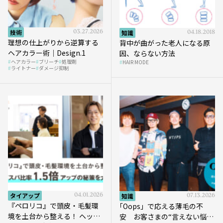
技術
03.27.2026
知識
04.18.2018
理想の仕上がりから逆算する
背中が曲がった老人になる原
ヘアカラー術｜Design.1
因、ならない方法
ヘアカラー
ブリーチ
処理剤
HAIR MODE
ライトナー
ダメージ抑制
タイアップ
04.01.2026
知識
07.13.2026
『ペロリコ』で頭皮・毛髪環
｢Oops」で応える薄毛の不
境を土台から整える！ ヘッド
安 お客さまの“言えない悩