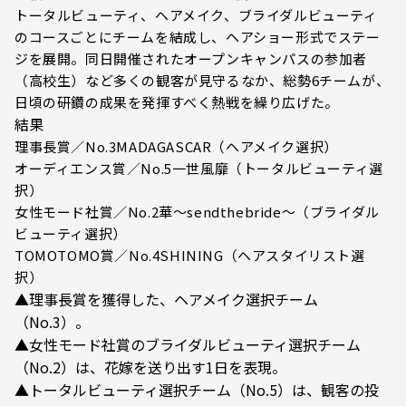
トータルビューティ、ヘアメイク、ブライダルビューティ
のコースごとにチームを結成し、ヘアショー形式でステー
ジを展開。同日開催されたオープンキャンパスの参加者
（高校生）など多くの観客が見守るなか、総勢6チームが、
日頃の研鑽の成果を発揮すべく熱戦を繰り広げた。
結果
理事長賞／No.3MADAGASCAR（ヘアメイク選択）
オーディエンス賞／No.5一世風靡（トータルビューティ選
択）
女性モード社賞／No.2華～sendthebride～（ブライダル
ビューティ選択）
TOMOTOMO賞／No.4SHINING（ヘアスタイリスト選
択）
▲理事長賞を獲得した、ヘアメイク選択チーム
（No.3）。
▲女性モード社賞のブライダルビューティ選択チーム
（No.2）は、花嫁を送り出す1日を表現。
▲トータルビューティ選択チーム（No.5）は、観客の投