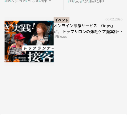
PR
ヘッドスパ
クレシオ
ペロリコ
スパ比率1.5倍アップの秘策を
PR
oops
AGA
HAIRCAMP
み”にどう向き合う？ ＃01
大公開
イベント
06.02.2026
オンライン診療サービス「Oops」
が、 トップサロンの薄毛ケア提案術を
PR
oops
HAIRCAMPで公開！