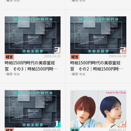
雇用
社会
雇用
社会
の到来は美容業の収益構造を
上につなげる賢い助成金活用
見直す契機
経営
2026.04.16
経営
2026.04.09
時給1500円時代の美容室経
時給1500円時代の美容室経
営 その3｜時給1500円時
営 その2｜時給1500円時代
雇用
社会
雇用
社会
代、美容業はどのような影響
に支払う給与はいくらなのか
を受けるのか？
経営
2026.04.02
技術
2026.03.27