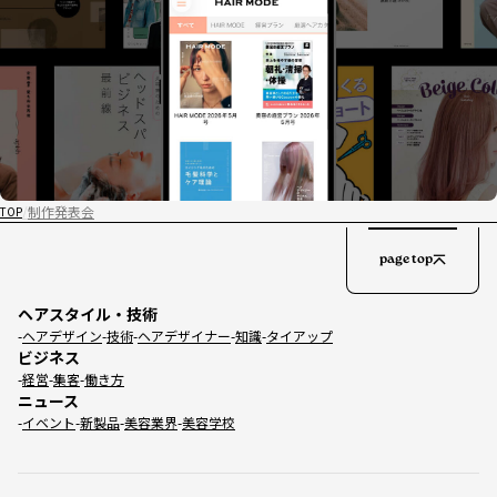
制作発表会
TOP
page top
ヘアスタイル・技術
ヘアデザイン
技術
ヘアデザイナー
知識
タイアップ
ビジネス
経営
集客
働き方
ニュース
イベント
新製品
美容業界
美容学校