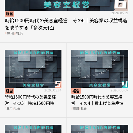
経営
2026.05.21
時給1500円時代の美容室経営 その6｜美容業の収益構造
を改革する「多次元化」
雇用
社会
経営
2026.05.14
経営
2026.05.07
時給1500円時代の美容室経
時給1500円時代の美容室経
営 その5｜時給1500円時代
営 その4｜賃上げ＆生産性向
雇用
社会
雇用
社会
の到来は美容業の収益構造を
上につなげる賢い助成金活用
見直す契機