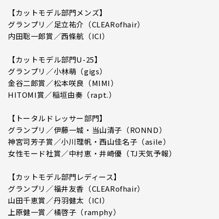
【カットモデル部門メンズ】
グランプリ／足立祐介（CLEARofhair）
内田聡一郎賞／西條航（ICI）
【カットモデル部門U-25】
グランプリ／小林萌（gigs）
金谷二郎賞／松本咲良（MIMI）
HITOMI賞／稲垣由奏（rapt.）
【トータルドレッサー部門】
グランプリ／伊藤一城・当山清子（RONND）
神宮司芳子賞／小川理帆・西山佳名子（asile）
女性モード社賞／中村恵・井崎優（TJ天気予報）
【カットモデル部門レディース】
グランプリ／福井友香（CLEARofhair）
山田千恵賞／丹羽健太（ICI）
上原健一賞／橘啓子（ramphy）