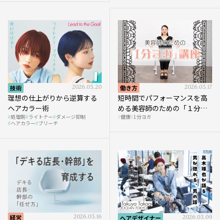
技術
2026.03.20
働き方
2026.03.17
理想の仕上がりから逆算する
短時間でパフォーマンスを高
ヘアカラー術
める美容師のための「１分ヨ
処理剤
ライトナー
ダメージ抑制
健康
1分ヨガ
ガ」講座｜実践編
ヘアカラー
ブリーチ
経営
2026.03.16
ヘアデザイナー
2026.03.09