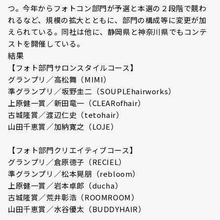
つ。今年からフォトコン部門が予選と本選の２段階で競わ
れるなど、規模の拡大とともに、部門の構成等に変更が加
えられている。同社は他に、静岡県と神奈川県でもコンテ
ストを開催している。
結果
【フォト部門サロンスタイルコース】
グランプリ／高松舞（MIMI）
準グランプリ／坂野圭二（SOUPLEhairworks）
上原健一賞／新田竜一（CLEARofhair）
古城隆賞／渡辺仁史（tetohair）
山田千恵賞／加納寛之（LOJE）
【フォト部門クリエイティブコース】
グランプリ／倉原徳子（RECIEL）
準グランプリ／松本晃朋（rebloom）
上原健一賞／岩本卓郎（ducha）
古城隆賞／荒井彰浩（ROOMROOM）
山田千恵賞／水谷優太（BUDDYHAIR）