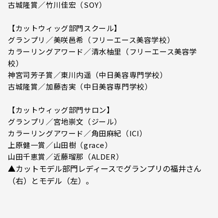
古城隆賞／竹川佳宏（SOY）
【カットウィッグ部門スクール】
グランプリ／美咲邑希（フリーエース美容学校）
カラーリングアワード／清水柚里（フリーエース美容学
校）
神宮司芳子賞／東川内遥（中日美容専門学校）
古城隆賞／加藤杏実（中日美容専門学校）
【カットウィッグ部門サロン】
グランプリ／宮地崇文（ジール）
カラーリングアワード／角田麻紀（ICI）
上原健一賞／山田樹（grace）
山田千恵賞／近藤瑠那（ALDER）
▲カットモデル部門レディースでグランプリの福井さん
（右）とモデル（左）。