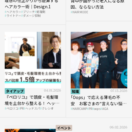
理想の仕上がりから逆算する
背中が曲がった老人になる原
ヘアカラー術｜Design.1
因、ならない方法
ヘアカラー
ブリーチ
処理剤
HAIR MODE
ライトナー
ダメージ抑制
タイアップ
04.01.2026
知識
07.13.2026
『ペロリコ』で頭皮・毛髪環
｢Oops」で応える薄毛の不
境を土台から整える！ ヘッド
安 お客さまの“言えない悩
ペロリコ
PR
ヘッドスパ
クレシオ
スパ比率1.5倍アップの秘策を
HAIRCAMP
PR
oops
AGA
み”にどう向き合う？ ＃01
大公開
イベント
06.02.2026