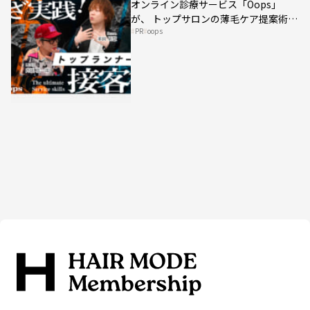
オンライン診療サービス「Oops」
が、 トップサロンの薄毛ケア提案術を
PR
oops
HAIRCAMPで公開！