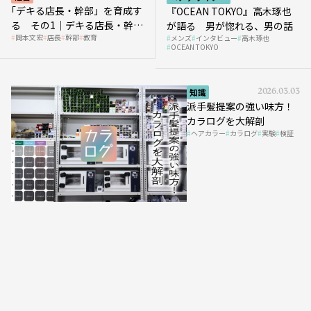
｢デキる店長・幹部」を育成す
『OCEAN TOKYO』高木琢也
る その1｜デキる店長・幹部
が語る 男が惚れる、男の話
岡本文宏
店長
幹部
教育
メンズ
インタビュー
高木琢也
の「任せ方」
OCEAN TOKYO
知識
2026.03.03
派手髪提案の強い味方！
カラログを大解剖
ヘアカラー
カラログ
実験
検証