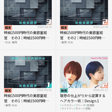
経営
2026.04.16
経営
2026.04.09
時給1500円時代の美容室経
時給1500円時代の美容室経
営 その3｜時給1500円時
営 その2｜時給1500円時代
社会
雇用
雇用
社会
代、美容業はどのような影響
に支払う給与はいくらなのか
を受けるのか？
経営
2026.04.02
技術
2026.03.27
時給1500円時代の美容室経
理想の仕上がりから逆算する
営 その1｜時給1500円時代
ヘアカラー術｜Design.1
雇用
社会
ヘアカラー
ブリーチ
処理剤
へ向かう社会的背景
ライトナー
ダメージ抑制