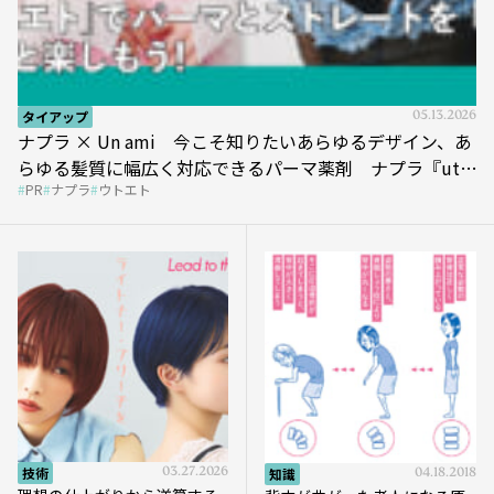
タイアップ
05.13.2026
ナプラ × Un ami 今こそ知りたいあらゆるデザイン、あ
らゆる髪質に幅広く対応できるパーマ薬剤 ナプラ『ut-
PR
ナプラ
ウトエト
et』
技術
03.27.2026
知識
04.18.2018