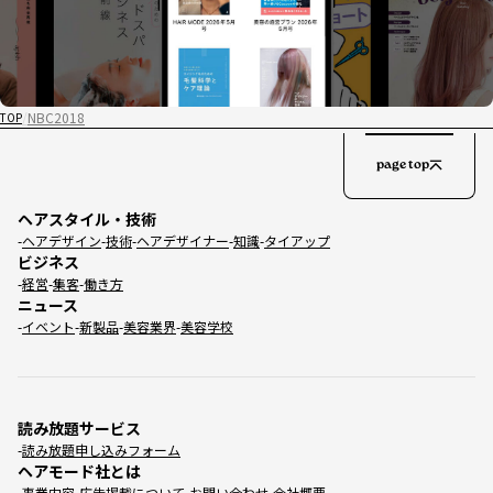
NBC2018
TOP
page top
ヘアスタイル・技術
ヘアデザイン
技術
ヘアデザイナー
知識
タイアップ
ビジネス
経営
集客
働き方
ニュース
イベント
新製品
美容業界
美容学校
読み放題サービス
読み放題申し込みフォーム
ヘアモード社とは
事業内容
広告掲載について
お問い合わせ
会社概要