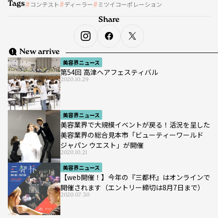
Tags
コンテスト
ディーラー
ミツイコーポレーション
Share
New arrive
美容界ニュース
第54回 高津ヘアフェスティバル
2020.10.29
美容界ニュース
美容業界で大規模イベントが戻る！活況を呈した
美容業界の総合見本市「ビューティーワールド
ジャパン ウエスト」が開催
2020.10.21
美容界ニュース
【web開催！】今年の『三都杯』はオンラインで
開催されます（エントリー締切は8月7日まで）
2020.07.30