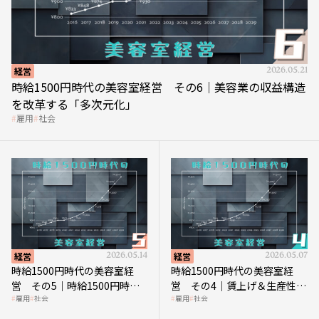
経営
2026.05.21
時給1500円時代の美容室経営 その6｜美容業の収益構造
を改革する「多次元化」
雇用
社会
経営
2026.05.14
経営
2026.05.07
時給1500円時代の美容室経
時給1500円時代の美容室経
営 その5｜時給1500円時代
営 その4｜賃上げ＆生産性向
雇用
社会
雇用
社会
の到来は美容業の収益構造を
上につなげる賢い助成金活用
見直す契機