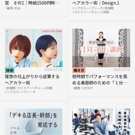
営 その1｜時給1500円時代
ヘアカラー術｜Design.1
雇用
社会
ヘアカラー
ブリーチ
処理剤
へ向かう社会的背景
ライトナー
ダメージ抑制
技術
2026.03.20
働き方
2026.03.17
理想の仕上がりから逆算する
短時間でパフォーマンスを高
ヘアカラー術
める美容師のための「１分ヨ
処理剤
ライトナー
ダメージ抑制
健康
1分ヨガ
ガ」講座｜実践編
ヘアカラー
ブリーチ