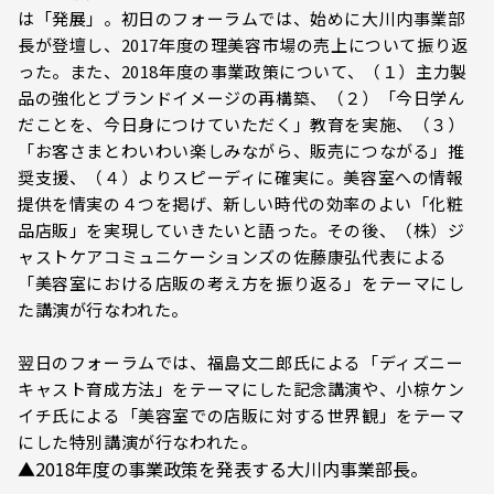
は「発展」。初日のフォーラムでは、始めに大川内事業部
長が登壇し、2017年度の理美容市場の売上について振り返
った。また、2018年度の事業政策について、（１）主力製
品の強化とブランドイメージの再構築、（２）「今日学ん
だことを、今日身につけていただく」教育を実施、（３）
「お客さまとわいわい楽しみながら、販売につながる」推
奨支援、（４）よりスピーディに確実に。美容室への情報
提供を情実の４つを掲げ、新しい時代の効率のよい「化粧
品店販」を実現していきたいと語った。その後、（株）ジ
ャストケアコミュニケーションズの佐藤康弘代表による
「美容室における店販の考え方を振り返る」をテーマにし
た講演が行なわれた。
翌日のフォーラムでは、福島文二郎氏による「ディズニー
キャスト育成方法」をテーマにした記念講演や、小椋ケン
イチ氏による「美容室での店販に対する世界観」をテーマ
にした特別講演が行なわれた。
▲2018年度の事業政策を発表する大川内事業部長。