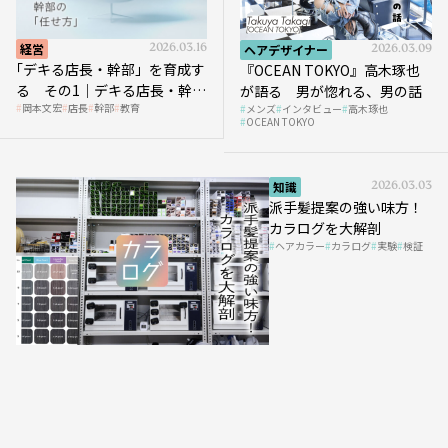
経営
2026.03.16
ヘアデザイナー
2026.03.09
｢デキる店長・幹部」を育成す
『OCEAN TOKYO』高木琢也
る その1｜デキる店長・幹部
が語る 男が惚れる、男の話
岡本文宏
店長
幹部
教育
メンズ
インタビュー
高木琢也
の「任せ方」
OCEAN TOKYO
知識
2026.03.03
派手髪提案の強い味方！
カラログを大解剖
ヘアカラー
カラログ
実験
検証