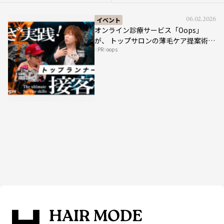
イベント
06.02.2026
オンライン診療サービス「Oops」
が、 トップサロンの薄毛ケア提案術を
PR
oops
HAIRCAMPで公開！