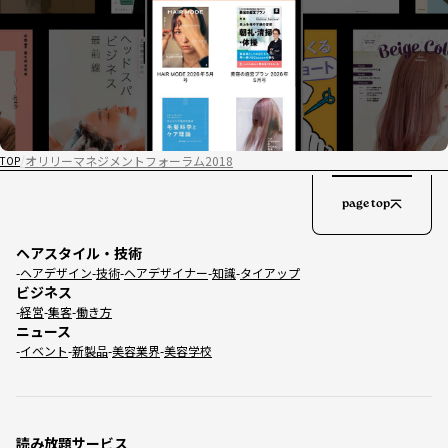
オリリーマネジメントフォーラム2018
TOP
page top
ヘアスタイル・技術
ヘアデザイン
技術
ヘアデザイナー
知識
タイアップ
ビジネス
経営
集客
働き方
ニュース
イベント
新製品
美容業界
美容学校
読み放題サービス