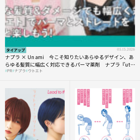
タイアップ
05.13.2026
ナプラ × Un ami 今こそ知りたいあらゆるデザイン、あ
らゆる髪質に幅広く対応できるパーマ薬剤 ナプラ『ut-
PR
ナプラ
ウトエト
et』