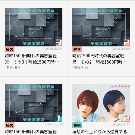
経営
2026.04.16
経営
2026.04.09
時給1500円時代の美容室経
時給1500円時代の美容室経
営 その3｜時給1500円時
営 その2｜時給1500円時代
社会
雇用
雇用
社会
代、美容業はどのような影響
に支払う給与はいくらなのか
を受けるのか？
経営
2026.04.02
技術
2026.03.27
時給1500円時代の美容室経
理想の仕上がりから逆算する