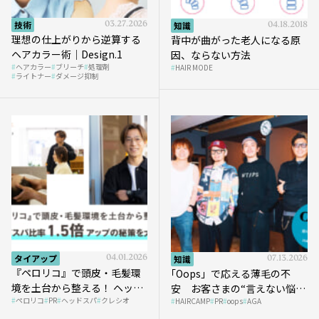
技術
03.27.2026
知識
04.18.2018
理想の仕上がりから逆算する
背中が曲がった老人になる原
ヘアカラー術｜Design.1
因、ならない方法
ヘアカラー
ブリーチ
処理剤
HAIR MODE
ライトナー
ダメージ抑制
タイアップ
04.01.2026
知識
07.13.2026
『ペロリコ』で頭皮・毛髪環
｢Oops」で応える薄毛の不
境を土台から整える！ ヘッド
安 お客さまの“言えない悩
ペロリコ
PR
ヘッドスパ
クレシオ
スパ比率1.5倍アップの秘策を
HAIRCAMP
PR
oops
AGA
み”にどう向き合う？ ＃01
大公開