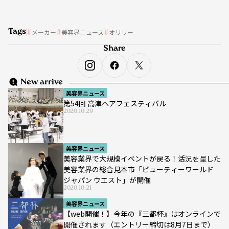
Tags
メーカー
美容界ニュース
オリリー
Share
New arrive
美容界ニュース
第54回 高津ヘアフェスティバル
2020.10.29
美容界ニュース
美容業界で大規模イベントが戻る！活況を呈した
美容業界の総合見本市「ビューティーワールド
ジャパン ウエスト」が開催
2020.10.21
美容界ニュース
【web開催！】今年の『三都杯』はオンラインで
開催されます（エントリー締切は8月7日まで）