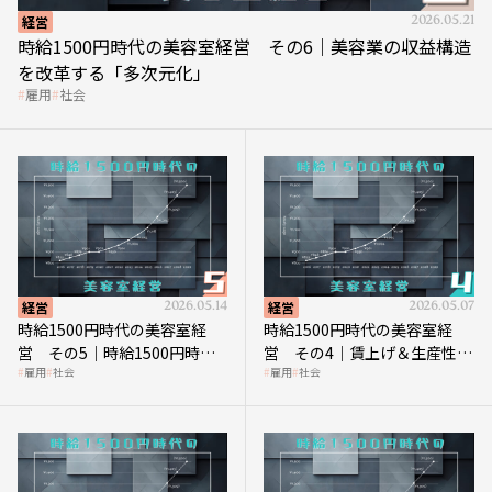
経営
2026.05.21
時給1500円時代の美容室経営 その6｜美容業の収益構造
を改革する「多次元化」
雇用
社会
経営
2026.05.14
経営
2026.05.07
時給1500円時代の美容室経
時給1500円時代の美容室経
営 その5｜時給1500円時代
営 その4｜賃上げ＆生産性向
雇用
社会
雇用
社会
の到来は美容業の収益構造を
上につなげる賢い助成金活用
見直す契機