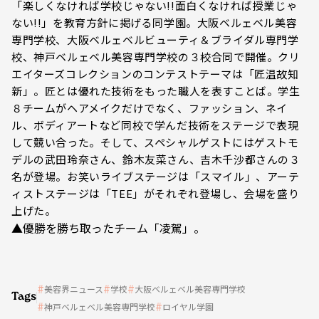
「楽しくなければ学校じゃない!!面白くなければ授業じゃ
ない!!」を教育方針に掲げる同学園。大阪ベルェベル美容
専門学校、大阪ベルェベルビューティ＆ブライダル専門学
校、神戸ベルェベル美容専門学校の３校合同で開催。クリ
エイターズコレクションのコンテストテーマは「匠温故知
新」。匠とは優れた技術をもった職人を表すことば。学生
８チームがヘアメイクだけでなく、ファッション、ネイ
ル、ボディアートなど同校で学んだ技術をステージで表現
して競い合った。そして、スペシャルゲストにはゲストモ
デルの武田玲奈さん、鈴木友菜さん、吉木千沙都さんの３
名が登場。お笑いライブステージは「スマイル」、アーテ
ィストステージは「TEE」がそれぞれ登場し、会場を盛り
上げた。
▲優勝を勝ち取ったチーム「凌駕」。
美容界ニュース
学校
大阪ベルェベル美容専門学校
Tags
神戸ベルェベル美容専門学校
ロイヤル学園