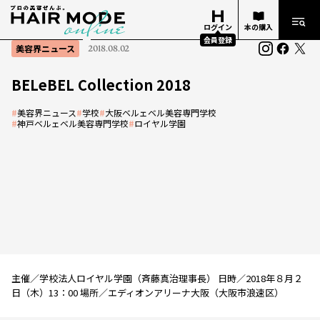
ログイン
本の購入
会員登録
美容界ニュース
2018.08.02
BELeBEL Collection 2018
#
美容界ニュース
#
学校
#
大阪ベルェベル美容専門学校
#
神戸ベルェベル美容専門学校
#
ロイヤル学園
主催／学校法人ロイヤル学園（斉藤真治理事長） 日時／2018年８月２
日（木）13：00 場所／エディオンアリーナ大阪（大阪市浪速区）