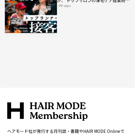
が、 トップサロンの薄毛ケア提案術を
PR
oops
HAIRCAMPで公開！
ヘアモード社が発行する月刊誌・書籍やHAIR MODE Onlineで