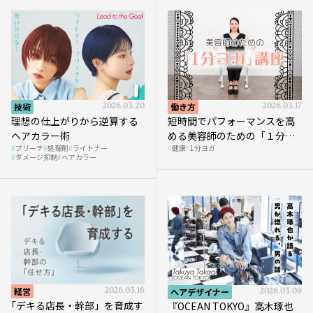
技術
2026.03.20
働き方
2026.03.17
理想の仕上がりから逆算する
短時間でパフォーマンスを高
ヘアカラー術
める美容師のための「１分ヨ
ブリーチ
処理剤
ライトナー
健康
1分ヨガ
ガ」講座｜実践編
ダメージ抑制
ヘアカラー
経営
2026.03.16
ヘアデザイナー
2026.03.09
｢デキる店長・幹部」を育成す
『OCEAN TOKYO』高木琢也