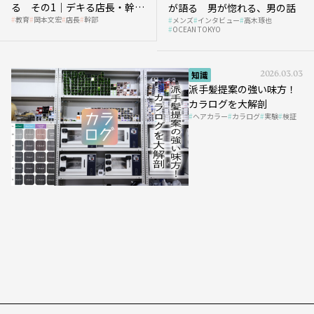
る その1｜デキる店長・幹部
が語る 男が惚れる、男の話
教育
岡本文宏
店長
幹部
メンズ
インタビュー
高木琢也
の「任せ方」
OCEAN TOKYO
知識
2026.03.03
派手髪提案の強い味方！
カラログを大解剖
ヘアカラー
カラログ
実験
検証