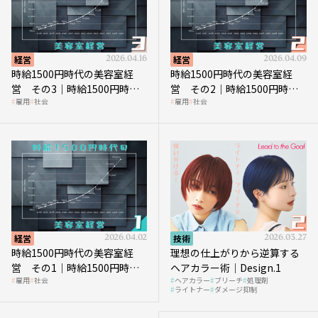
経営
2026.04.16
経営
2026.04.09
時給1500円時代の美容室経
時給1500円時代の美容室経
営 その3｜時給1500円時
営 その2｜時給1500円時代
雇用
社会
雇用
社会
代、美容業はどのような影響
に支払う給与はいくらなのか
を受けるのか？
経営
2026.04.02
技術
2026.03.27
時給1500円時代の美容室経
理想の仕上がりから逆算する
営 その1｜時給1500円時代
ヘアカラー術｜Design.1
雇用
社会
ヘアカラー
ブリーチ
処理剤
へ向かう社会的背景
ライトナー
ダメージ抑制