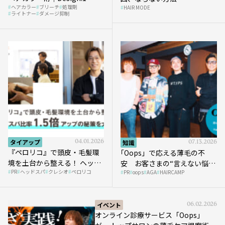
ヘアカラー
ブリーチ
処理剤
HAIR MODE
ライトナー
ダメージ抑制
タイアップ
04.01.2026
知識
07.13.2026
『ペロリコ』で頭皮・毛髪環
｢Oops」で応える薄毛の不
境を土台から整える！ ヘッド
安 お客さまの“言えない悩
PR
ヘッドスパ
クレシオ
ペロリコ
スパ比率1.5倍アップの秘策を
PR
oops
AGA
HAIRCAMP
み”にどう向き合う？ ＃01
大公開
イベント
06.02.2026
オンライン診療サービス「Oops」