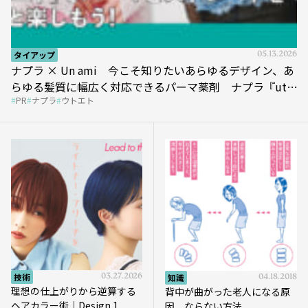
タイアップ
05.13.2026
ナプラ × Un ami 今こそ知りたいあらゆるデザイン、あ
らゆる髪質に幅広く対応できるパーマ薬剤 ナプラ『ut-
PR
ナプラ
ウトエト
et』
技術
03.27.2026
知識
04.18.2018
理想の仕上がりから逆算する
背中が曲がった老人になる原
ヘアカラー術｜Design.1
因、ならない方法