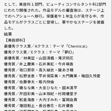
として、美容科１部門、ビューティコンサルタント科2部門
にわたり開催された。作品モデルの審査後は、ステージ上
でのヘアショーへ移行。保護者や１年生らが見守る中、作
品モデルがクラスごとに登場し、華やかなステージを披露
した。
結果
【美容師科】
最優秀クラス賞／Aクラス：テーマ「Chemical」
優秀クラス賞／Eクラス：テーマ「夢幻」
最優秀賞／林美空・山田清楓・滝沢桃花
優秀賞／井上慶美・石井美紅・今井萌香
優秀賞／坂口那奈・高久結衣・龍あき穂
優秀賞／松野圭恵・平井保菜美・大門舞果・梅田久怜愛
優秀賞／佐藤拳太・堀内快倫
優秀賞／磯なな美・大友ひなた・國本滉平
優秀賞／芹田彩美・山本珠紀・村岡優里子
優秀賞／舩倉海香・大内すみれ・富岡由貴
優秀賞／増田魁土・長谷春花・石井優香