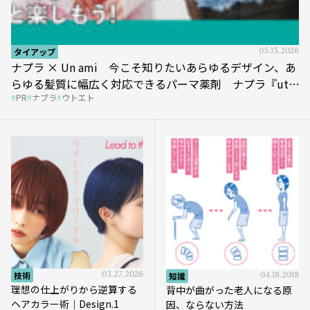
タイアップ
05.13.2026
ナプラ × Un ami 今こそ知りたいあらゆるデザイン、あ
らゆる髪質に幅広く対応できるパーマ薬剤 ナプラ『ut-
PR
ナプラ
ウトエト
et』
技術
03.27.2026
知識
04.18.2018
理想の仕上がりから逆算する
背中が曲がった老人になる原
ヘアカラー術｜Design.1
因、ならない方法