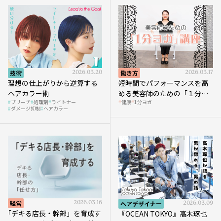
技術
2026.03.20
働き方
2026.03.17
理想の仕上がりから逆算する
短時間でパフォーマンスを高
ヘアカラー術
める美容師のための「１分ヨ
ブリーチ
処理剤
ライトナー
健康
1分ヨガ
ガ」講座｜実践編
ダメージ抑制
ヘアカラー
経営
2026.03.16
ヘアデザイナー
2026.03.09
｢デキる店長・幹部」を育成す
『OCEAN TOKYO』高木琢也