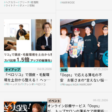
ヘアカラー
ブリーチ
処理剤
HAIR MODE
ライトナー
ダメージ抑制
タイアップ
04.01.2026
知識
07.13.2026
『ペロリコ』で頭皮・毛髪環
｢Oops」で応える薄毛の不
境を土台から整える！ ヘッド
安 お客さまの“言えない悩
PR
ヘッドスパ
クレシオ
ペロリコ
スパ比率1.5倍アップの秘策を
PR
oops
AGA
HAIRCAMP
み”にどう向き合う？ ＃01
大公開
イベント
06.02.2026
オンライン診療サービス「Oops」
が、 トップサロンの薄毛ケア提案術を