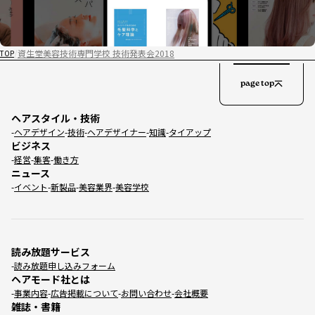
資生堂美容技術専門学校 技術発表会2018
TOP
page top
ヘアスタイル・技術
ヘアデザイン
技術
ヘアデザイナー
知識
タイアップ
ビジネス
経営
集客
働き方
ニュース
イベント
新製品
美容業界
美容学校
読み放題サービス
読み放題申し込みフォーム
ヘアモード社とは
事業内容
広告掲載について
お問い合わせ
会社概要
雑誌・書籍