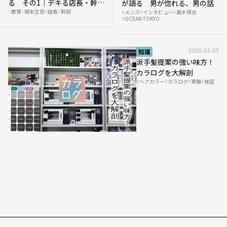
る その1｜デキる店長・幹部
が語る 男が惚れる、男の話
教育
岡本文宏
店長
幹部
メンズ
インタビュー
高木琢也
の「任せ方」
OCEAN TOKYO
知識
2026.03.03
派手髪提案の強い味方！
カラログを大解剖
ヘアカラー
カラログ
実験
検証