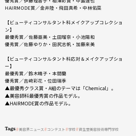
優秀賞／伊藤理香子・相澤彩貴・中島達也
HAIRMODE賞／金井陸・飛田真希・中林佑菜
【ビューティコンサルタント科メイクアップコレクショ
ン】
最優秀賞／佐藤亜美・土田瑠奈・小池陽和
優秀賞／佐藤ゆりか・田尻志帆・加藤来美
【ビューティコンサルタント科応対＆メイクアップショ
ー】
最優秀賞／鈴木晴子・本間蘭
優秀賞／吉﨑彩花・位田瑞季
▲最優秀クラス賞・A組のテーマは「Chemical」。
▲美容師科最優秀賞の作品モデル。
▲HAIRMODE賞の作品モデル。
Tags
美容界ニュース
コンテスト
学校
資生堂美容技術専門学校