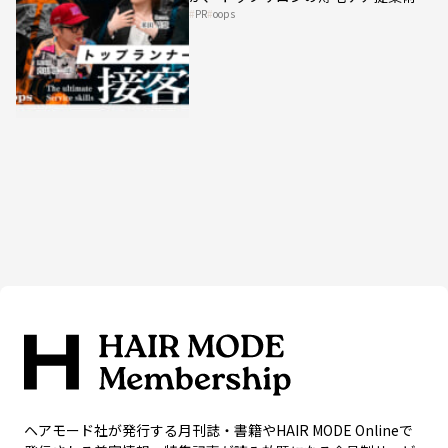
PR
oops
HAIRCAMPで公開！
ヘアモード社が発行する月刊誌・書籍やHAIR MODE Onlineで