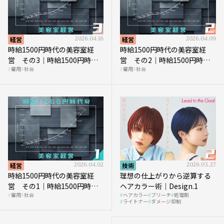
経営
2026.04.16
経営
2026.04.09
時給1500円時代の美容室経
時給1500円時代の美容室経
営 その3｜時給1500円時
営 その2｜時給1500円時代
雇用
社会
雇用
社会
代、美容業はどのような影響
に支払う給与はいくらなのか
を受けるのか？
経営
2026.04.02
技術
2026.03.27
時給1500円時代の美容室経
理想の仕上がりから逆算する
営 その1｜時給1500円時代
ヘアカラー術｜Design.1
雇用
社会
ヘアカラー
ブリーチ
処理剤
へ向かう社会的背景
ライトナー
ダメージ抑制