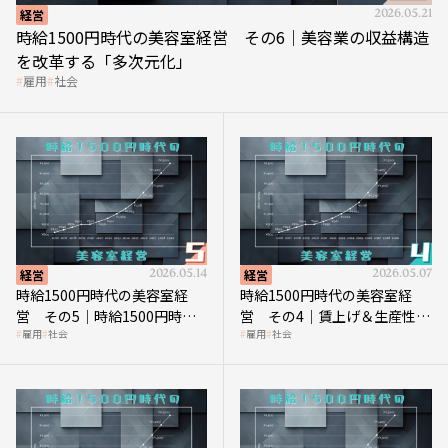
経営
2026.05.21
時給1500円時代の美容室経営 その6｜美容業の収益構造
を改革する「多次元化」
雇用
社会
経営
2026.05.14
経営
2026.05.07
時給1500円時代の美容室経
時給1500円時代の美容室経
営 その5｜時給1500円時代
営 その4｜賃上げ＆生産性向
雇用
社会
雇用
社会
の到来は美容業の収益構造を
上につなげる賢い助成金活用
見直す契機