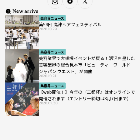
New arrive
美容界ニュース
第54回 高津ヘアフェスティバル
2020.10.29
美容界ニュース
美容業界で大規模イベントが戻る！活況を呈した
美容業界の総合見本市「ビューティーワールド
ジャパン ウエスト」が開催
2020.10.21
美容界ニュース
【web開催！】今年の『三都杯』はオンラインで
開催されます（エントリー締切は8月7日まで）
2020.07.30