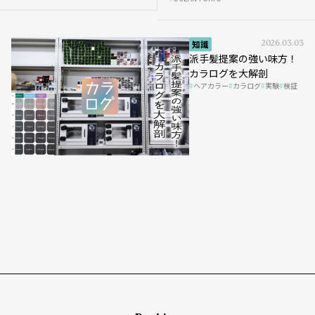
知識
2026.03.03
派手髪提案の強い味方！
カラログを大解剖
ヘアカラー
カラログ
実験
検証