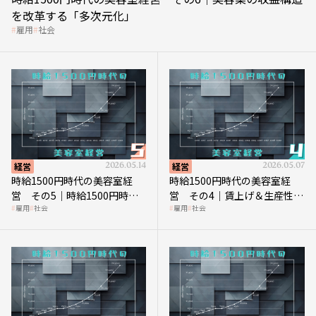
を改革する「多次元化」
雇用
社会
経営
2026.05.14
経営
2026.05.07
時給1500円時代の美容室経
時給1500円時代の美容室経
営 その5｜時給1500円時代
営 その4｜賃上げ＆生産性向
雇用
社会
雇用
社会
の到来は美容業の収益構造を
上につなげる賢い助成金活用
見直す契機