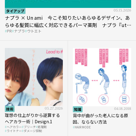
タイアップ
05.13.2026
ナプラ × Un ami 今こそ知りたいあらゆるデザイン、あ
らゆる髪質に幅広く対応できるパーマ薬剤 ナプラ『ut-
PR
ナプラ
ウトエト
et』
技術
03.27.2026
知識
04.18.2018
理想の仕上がりから逆算する
背中が曲がった老人になる原
ヘアカラー術｜Design.1
因、ならない方法
ヘアカラー
ブリーチ
処理剤
HAIR MODE
ライトナー
ダメージ抑制