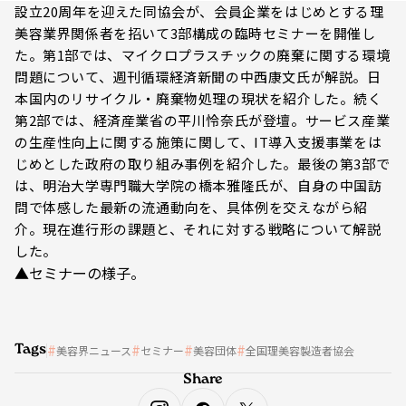
設立20周年を迎えた同協会が、会員企業をはじめとする理
美容業界関係者を招いて3部構成の臨時セミナーを開催し
た。第1部では、マイクロプラスチックの廃棄に関する環境
問題について、週刊循環経済新聞の中西康文氏が解説。日
本国内のリサイクル・廃棄物処理の現状を紹介した。続く
第2部では、経済産業省の平川怜奈氏が登壇。サービス産業
の生産性向上に関する施策に関して、IT導入支援事業をは
じめとした政府の取り組み事例を紹介した。最後の第3部で
は、明治大学専門職大学院の橋本雅隆氏が、自身の中国訪
問で体感した最新の流通動向を、具体例を交えながら紹
介。現在進行形の課題と、それに対する戦略について解説
した。
▲セミナーの様子。
Tags
美容界ニュース
セミナー
美容団体
全国理美容製造者協会
Share