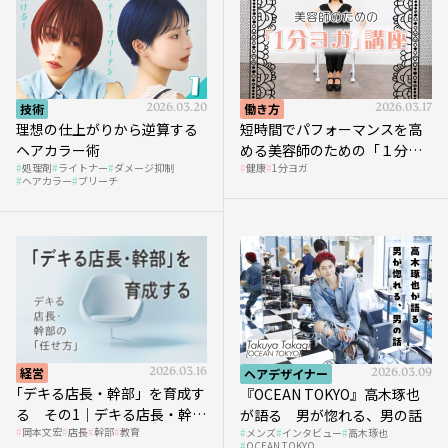
技術
2026.03.20
働き方
2026.03.17
理想の仕上がりから逆算する
短時間でパフォーマンスを高
ヘアカラー術
める美容師のための「１分ヨ
処理剤
ライトナー
ダメージ抑制
健康
1分ヨガ
ガ」講座｜実践編
ヘアカラー
ブリーチ
経営
2026.03.16
ヘアデザイナー
2026.03.09
｢デキる店長・幹部」を育成す
『OCEAN TOKYO』高木琢也
る その1｜デキる店長・幹部
が語る 男が惚れる、男の話
岡本文宏
店長
幹部
教育
メンズ
インタビュー
高木琢也
の「任せ方」
OCEAN TOKYO