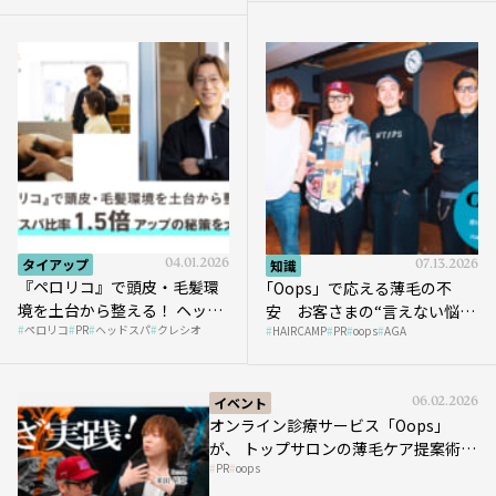
タイアップ
04.01.2026
知識
07.13.2026
『ペロリコ』で頭皮・毛髪環
｢Oops」で応える薄毛の不
境を土台から整える！ ヘッド
安 お客さまの“言えない悩
ペロリコ
PR
ヘッドスパ
クレシオ
スパ比率1.5倍アップの秘策を
HAIRCAMP
PR
oops
AGA
み”にどう向き合う？ ＃01
大公開
イベント
06.02.2026
オンライン診療サービス「Oops」
が、 トップサロンの薄毛ケア提案術を
PR
oops
HAIRCAMPで公開！