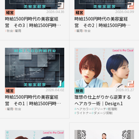
経営
2026.04.16
経営
2026.04.09
時給1500円時代の美容室経
時給1500円時代の美容室経
営 その3｜時給1500円時
営 その2｜時給1500円時代
社会
雇用
雇用
社会
代、美容業はどのような影響
に支払う給与はいくらなのか
を受けるのか？
経営
2026.04.02
技術
2026.03.27
時給1500円時代の美容室経
理想の仕上がりから逆算する
営 その1｜時給1500円時代
ヘアカラー術｜Design.1
雇用
社会
ヘアカラー
ブリーチ
処理剤
へ向かう社会的背景
ライトナー
ダメージ抑制