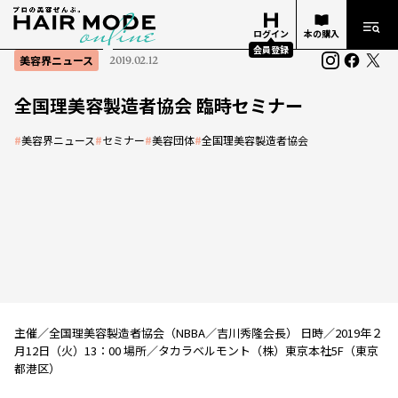
ログイン
本の購入
会員登録
美容界ニュース
2019.02.12
全国理美容製造者協会 臨時セミナー
#
美容界ニュース
#
セミナー
#
美容団体
#
全国理美容製造者協会
主催／全国理美容製造者協会（NBBA／吉川秀隆会長） 日時／2019年２
月12日（火）13：00 場所／タカラベルモント（株）東京本社5F（東京
都港区）