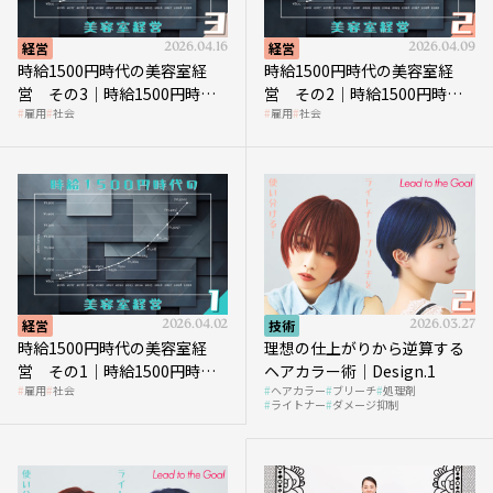
経営
2026.04.16
経営
2026.04.09
時給1500円時代の美容室経
時給1500円時代の美容室経
営 その3｜時給1500円時
営 その2｜時給1500円時代
雇用
社会
雇用
社会
代、美容業はどのような影響
に支払う給与はいくらなのか
を受けるのか？
経営
2026.04.02
技術
2026.03.27
時給1500円時代の美容室経
理想の仕上がりから逆算する
営 その1｜時給1500円時代
ヘアカラー術｜Design.1
雇用
社会
ヘアカラー
ブリーチ
処理剤
へ向かう社会的背景
ライトナー
ダメージ抑制