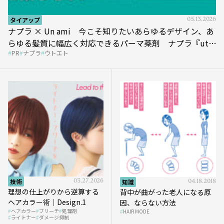
タイアップ
05.13.2026
ナプラ × Un ami 今こそ知りたいあらゆるデザイン、あ
らゆる髪質に幅広く対応できるパーマ薬剤 ナプラ『ut-
PR
ナプラ
ウトエト
et』
技術
03.27.2026
知識
04.18.2018
理想の仕上がりから逆算する
背中が曲がった老人になる原
ヘアカラー術｜Design.1
因、ならない方法
ヘアカラー
ブリーチ
処理剤
HAIR MODE
ライトナー
ダメージ抑制