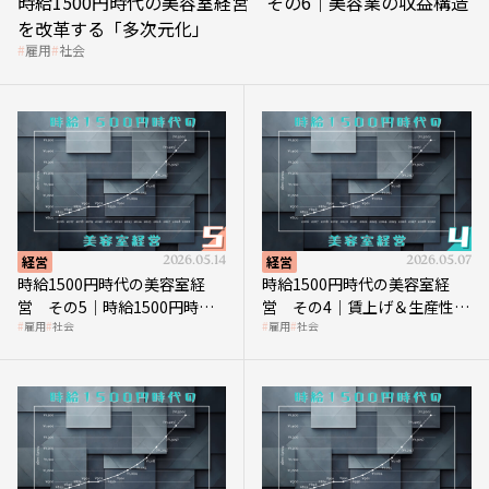
時給1500円時代の美容室経営 その6｜美容業の収益構造
を改革する「多次元化」
雇用
社会
経営
2026.05.14
経営
2026.05.07
時給1500円時代の美容室経
時給1500円時代の美容室経
営 その5｜時給1500円時代
営 その4｜賃上げ＆生産性向
雇用
社会
雇用
社会
の到来は美容業の収益構造を
上につなげる賢い助成金活用
見直す契機