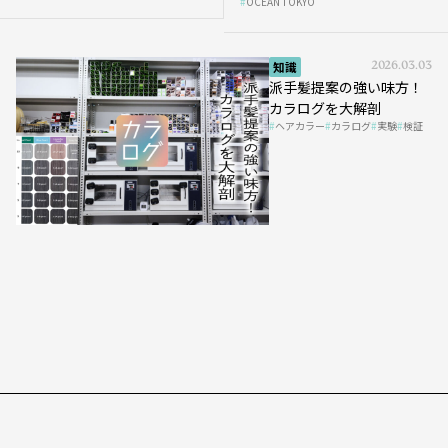
OCEAN TOKYO
知識
2026.03.03
派手髪提案の強い味方！
カラログを大解剖
ヘアカラー
カラログ
実験
検証