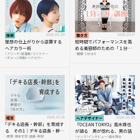
技術
2026.03.20
働き方
2026.03.17
理想の仕上がりから逆算する
短時間でパフォーマンスを高
ヘアカラー術
める美容師のための「１分ヨ
ブリーチ
処理剤
ライトナー
健康
1分ヨガ
ガ」講座｜実践編
ダメージ抑制
ヘアカラー
経営
2026.03.16
ヘアデザイナー
2026.03.09
｢デキる店長・幹部」を育成す
『OCEAN TOKYO』高木琢也
る その1｜デキる店長・幹部
が語る 男が惚れる、男の話
教育
岡本文宏
店長
幹部
メンズ
インタビュー
高木琢也
の「任せ方」