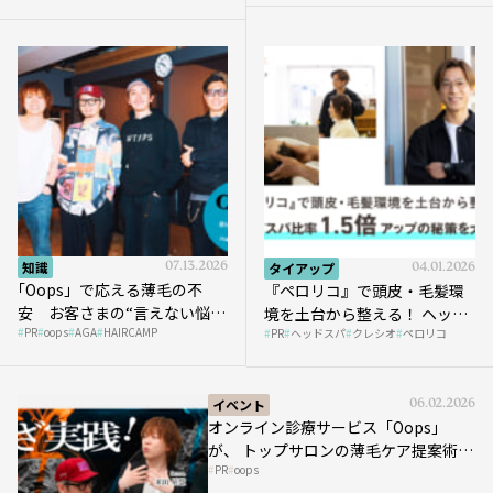
知識
07.13.2026
タイアップ
04.01.2026
｢Oops」で応える薄毛の不
『ペロリコ』で頭皮・毛髪環
安 お客さまの“言えない悩
境を土台から整える！ ヘッド
PR
oops
AGA
HAIRCAMP
み”にどう向き合う？ ＃01
PR
ヘッドスパ
クレシオ
ペロリコ
スパ比率1.5倍アップの秘策を
大公開
イベント
06.02.2026
オンライン診療サービス「Oops」
が、 トップサロンの薄毛ケア提案術を
PR
oops
HAIRCAMPで公開！