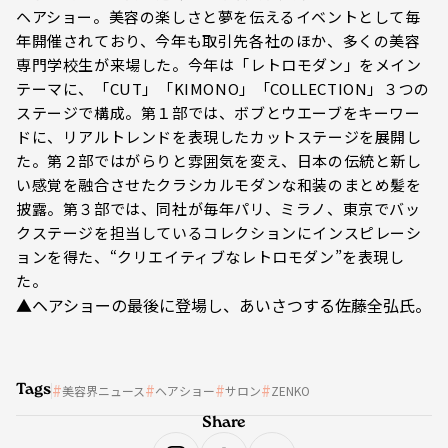
ヘアショー。美容の楽しさと夢を伝えるイベントとして毎
年開催されており、今年も取引先各社のほか、多くの美容
専門学校生が来場した。今年は「レトロモダン」をメイン
テーマに、「CUT」「KIMONO」「COLLECTION」３つの
ステージで構成。第１部では、ボブとウエーブをキーワー
ドに、リアルトレンドを表現したカットステージを展開し
た。第２部ではがらりと雰囲気を変え、日本の伝統と新し
い感覚を融合させたクラシカルモダンな和装のまとめ髪を
披露。第３部では、同社が毎年パリ、ミラノ、東京でバッ
クステージを担当しているコレクションにインスピレーシ
ョンを得た、“クリエイティブなレトロモダン”を表現し
た。
▲ヘアショーの最後に登場し、あいさつする佐藤全弘氏。
Tags
美容界ニュース
ヘアショー
サロン
ZENKO
Share