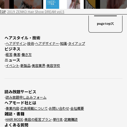
2019 ZENKO Hair Show DREAM vol.5
TOP
page top
ヘアスタイル・技術
ヘアデザイン
技術
ヘアデザイナー
知識
タイアップ
ビジネス
経営
集客
働き方
ニュース
イベント
新製品
美容業界
美容学校
読み放題サービス
読み放題申し込みフォーム
ヘアモード社とは
事業内容
広告掲載について
お問い合わせ
会社概要
雑誌・書籍
HAIR MODE
美容の経営プラン
単行本
定期購読
よくある質問