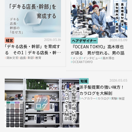
経営
2026.03.16
ヘアデザイナー
2026.03.09
｢デキる店長・幹部」を育成す
『OCEAN TOKYO』高木琢也
る その1｜デキる店長・幹部
が語る 男が惚れる、男の話
岡本文宏
店長
幹部
教育
メンズ
インタビュー
高木琢也
の「任せ方」
OCEAN TOKYO
知識
2026.03.03
派手髪提案の強い味方！
カラログを大解剖
ヘアカラー
カラログ
実験
検証