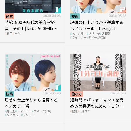
経営
2026.04.02
技術
2026.03.27
時給1500円時代の美容室経
理想の仕上がりから逆算する
営 その1｜時給1500円時代
ヘアカラー術｜Design.1
雇用
社会
ヘアカラー
ブリーチ
処理剤
へ向かう社会的背景
ライトナー
ダメージ抑制
技術
2026.03.20
働き方
2026.03.17
理想の仕上がりから逆算する
短時間でパフォーマンスを高
ヘアカラー術
める美容師のための「１分ヨ
処理剤
ライトナー
ダメージ抑制
健康
1分ヨガ
ガ」講座｜実践編
ヘアカラー
ブリーチ