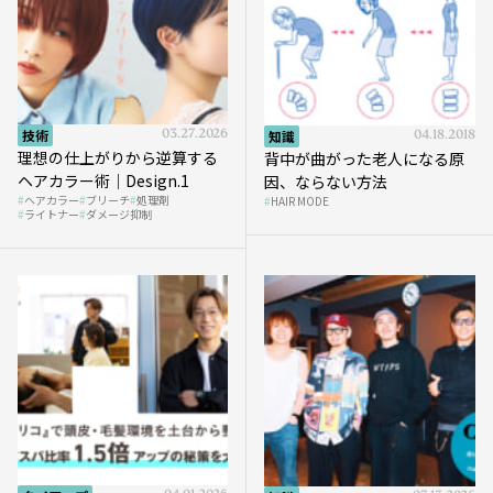
技術
03.27.2026
知識
04.18.2018
理想の仕上がりから逆算する
背中が曲がった老人になる原
ヘアカラー術｜Design.1
因、ならない方法
ヘアカラー
ブリーチ
処理剤
HAIR MODE
ライトナー
ダメージ抑制