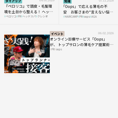
タイアップ
04.01.2026
知識
07.13.2026
『ペロリコ』で頭皮・毛髪環
｢Oops」で応える薄毛の不
境を土台から整える！ ヘッド
安 お客さまの“言えない悩
ペロリコ
PR
ヘッドスパ
クレシオ
スパ比率1.5倍アップの秘策を
HAIRCAMP
PR
oops
AGA
み”にどう向き合う？ ＃01
大公開
イベント
06.02.2026
オンライン診療サービス「Oops」
が、 トップサロンの薄毛ケア提案術を
PR
oops
HAIRCAMPで公開！