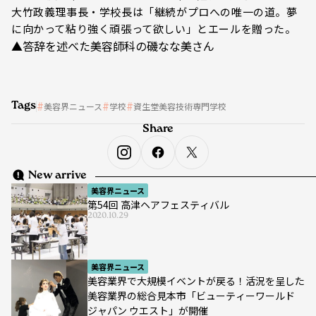
大竹政義理事長・学校長は「継続がプロへの唯一の道。夢
に向かって粘り強く頑張って欲しい」とエールを贈った。
▲答辞を述べた美容師科の磯なな美さん
Tags
美容界ニュース
学校
資生堂美容技術専門学校
Share
New arrive
美容界ニュース
第54回 高津ヘアフェスティバル
2020.10.29
美容界ニュース
美容業界で大規模イベントが戻る！活況を呈した
美容業界の総合見本市「ビューティーワールド
ジャパン ウエスト」が開催