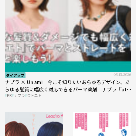
タイアップ
05.13.2026
ナプラ × Un ami 今こそ知りたいあらゆるデザイン、あ
らゆる髪質に幅広く対応できるパーマ薬剤 ナプラ『ut-
PR
ナプラ
ウトエト
et』