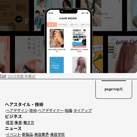
2018年度 卒業式
TOP
page top
ヘアスタイル・技術
ヘアデザイン
技術
ヘアデザイナー
知識
タイアップ
ビジネス
経営
集客
働き方
ニュース
イベント
新製品
美容業界
美容学校