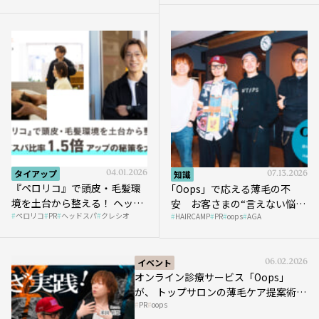
タイアップ
04.01.2026
知識
07.13.2026
『ペロリコ』で頭皮・毛髪環
｢Oops」で応える薄毛の不
境を土台から整える！ ヘッド
安 お客さまの“言えない悩
ペロリコ
PR
ヘッドスパ
クレシオ
スパ比率1.5倍アップの秘策を
HAIRCAMP
PR
oops
AGA
み”にどう向き合う？ ＃01
大公開
イベント
06.02.2026
オンライン診療サービス「Oops」
が、 トップサロンの薄毛ケア提案術を
PR
oops
HAIRCAMPで公開！