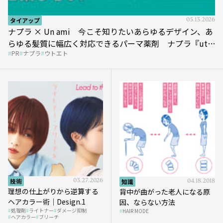
タイアップ
05.13.2026
ナプラ × Un ami 今こそ知りたいあらゆるデザイン、あ
らゆる髪質に幅広く対応できるパーマ薬剤 ナプラ『ut-
PR
ナプラ
ウトエト
et』
技術
03.27.2026
知識
04.18.2018
理想の仕上がりから逆算する
背中が曲がった老人になる原
ヘアカラー術｜Design.1
因、ならない方法
処理剤
ライトナー
ダメージ抑制
HAIR MODE
ヘアカラー
ブリーチ