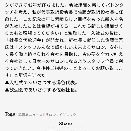
クができて43年が経ちました。会社組織を新しくバトンタ
ッチを考え、私が代表取締役会長で佐藤が取締役社長に任
命した。この記念の年に素晴らしい目標をもった新人４名
が入社したことは希望が持てる。これから新しい組織づく
りのもと頑張ってください」と激励した。入社式の後は、
「社長交代歓迎会」が開かれ、新社長に就任した佐藤佳吾
氏は「スタッフみんなで輝かしい未来あるサロン、安心し
て長く働き続けられる会社を目指し、皆の夢を全力で叶え
る会社として日本一のサロンになるようスタッフ全員で創
っていきたい。今後共ご指導のほどよろしくお願い致しま
す」と所信を述べた。
▲入社式であいさつする湯谷代表。
▲歓迎会であいさつする佐藤社長。
Tags
美容界ニュース
サロン
イグレック
Share