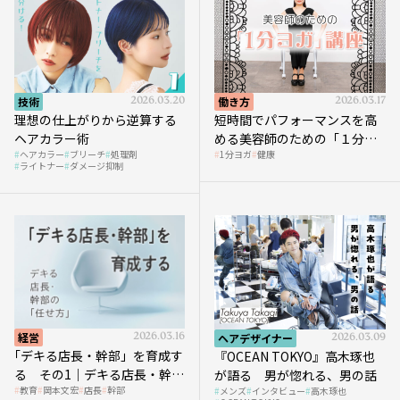
技術
2026.03.20
働き方
2026.03.17
理想の仕上がりから逆算する
短時間でパフォーマンスを高
ヘアカラー術
める美容師のための「１分ヨ
ヘアカラー
ブリーチ
処理剤
1分ヨガ
健康
ガ」講座｜実践編
ライトナー
ダメージ抑制
経営
2026.03.16
ヘアデザイナー
2026.03.09
｢デキる店長・幹部」を育成す
『OCEAN TOKYO』高木琢也
る その1｜デキる店長・幹部
が語る 男が惚れる、男の話
教育
岡本文宏
店長
幹部
メンズ
インタビュー
高木琢也
の「任せ方」