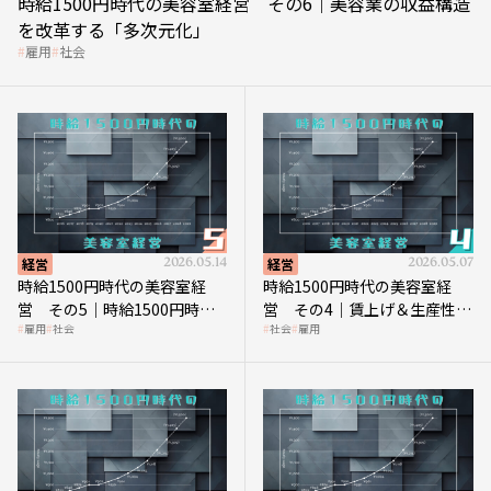
時給1500円時代の美容室経営 その6｜美容業の収益構造
を改革する「多次元化」
雇用
社会
経営
2026.05.14
経営
2026.05.07
時給1500円時代の美容室経
時給1500円時代の美容室経
営 その5｜時給1500円時代
営 その4｜賃上げ＆生産性向
雇用
社会
社会
雇用
の到来は美容業の収益構造を
上につなげる賢い助成金活用
見直す契機