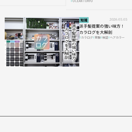
OCEAN TOKYO
知識
2026.03.03
派手髪提案の強い味方！
カラログを大解剖
カラログ
実験
検証
ヘアカラー