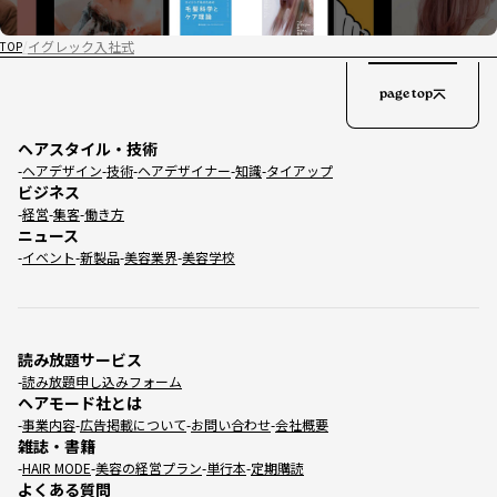
イグレック入社式
TOP
page top
ヘアスタイル・技術
ヘアデザイン
技術
ヘアデザイナー
知識
タイアップ
ビジネス
経営
集客
働き方
ニュース
イベント
新製品
美容業界
美容学校
読み放題サービス
読み放題申し込みフォーム
ヘアモード社とは
事業内容
広告掲載について
お問い合わせ
会社概要
雑誌・書籍
HAIR MODE
美容の経営プラン
単行本
定期購読
よくある質問