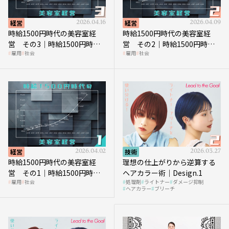
経営
2026.04.16
経営
2026.04.09
時給1500円時代の美容室経
時給1500円時代の美容室経
営 その3｜時給1500円時
営 その2｜時給1500円時代
雇用
社会
雇用
社会
代、美容業はどのような影響
に支払う給与はいくらなのか
を受けるのか？
経営
2026.04.02
技術
2026.03.27
時給1500円時代の美容室経
理想の仕上がりから逆算する
営 その1｜時給1500円時代
ヘアカラー術｜Design.1
雇用
社会
処理剤
ライトナー
ダメージ抑制
へ向かう社会的背景
ヘアカラー
ブリーチ