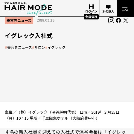
ログイン
本の購入
会員登録
美容界ニュース
2019.03.25
イグレック入社式
#
美容界ニュース
#
サロン
#
イグレック
主催／（株）イグレック（湯谷純明代表） 日時／2019年３月25日
（月）10：15 場所／千里阪急ホテル（大阪府豊中市）
４名の新入社員を迎えての入社式で湯谷会長は「イグレッ