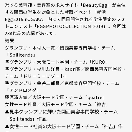
営する美容師・美容室の求人サイト「BeautyEgg」が主催
する関西の学生を対象とした就職イベント「就活
Egg2019inOSAKA」内にて同日開催される学生限定のフォ
トコンテスト「EGGPHOTOCOLLECTION!2019」。今回は
238作品の応募があった。
結果
グランプリ・木村太一賞／関西美容専門学校・チーム
「Spilitends」
準グランプリ／大阪モード学園・チーム「KURO」
準グランプリ・杉川友洋賞・kaori賞／関西美容専門学校・
チーム「ドリーミーリゾート」
準グランプリ・金谷二郎賞／京都美容専門学校・チーム
「アンドロメダ」
藤原清人賞／大阪モード学園・チーム「quatre」
女性モード社賞／大阪モード学園・チーム「神吉」
▲見事グランプリに輝いた関西美容専門学校・チーム
「Spilitends」作品。
▲女性モード社賞の大阪モード学園・チーム「神吉」作