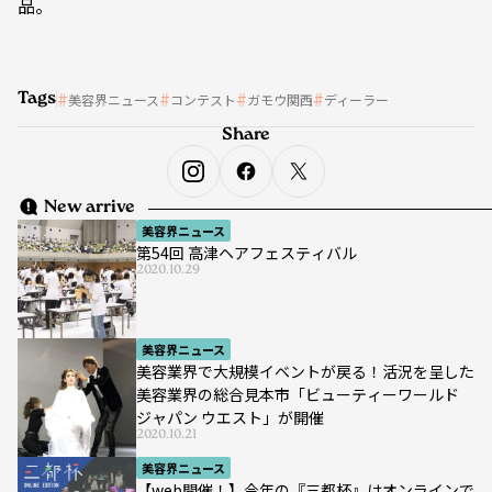
品。
Tags
美容界ニュース
コンテスト
ガモウ関西
ディーラー
Share
New arrive
美容界ニュース
第54回 高津ヘアフェスティバル
2020.10.29
美容界ニュース
美容業界で大規模イベントが戻る！活況を呈した
美容業界の総合見本市「ビューティーワールド
ジャパン ウエスト」が開催
2020.10.21
美容界ニュース
【web開催！】今年の『三都杯』はオンラインで