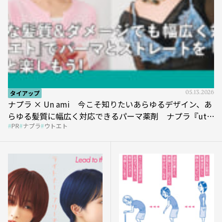
タイアップ
05.13.2026
ナプラ × Un ami 今こそ知りたいあらゆるデザイン、あ
らゆる髪質に幅広く対応できるパーマ薬剤 ナプラ『ut-
PR
ナプラ
ウトエト
et』