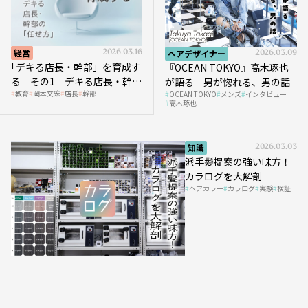
経営
2026.03.16
ヘアデザイナー
2026.03.09
｢デキる店長・幹部」を育成す
『OCEAN TOKYO』高木琢也
る その1｜デキる店長・幹部
が語る 男が惚れる、男の話
教育
岡本文宏
店長
幹部
OCEAN TOKYO
メンズ
インタビュー
の「任せ方」
高木琢也
知識
2026.03.03
派手髪提案の強い味方！
カラログを大解剖
ヘアカラー
カラログ
実験
検証