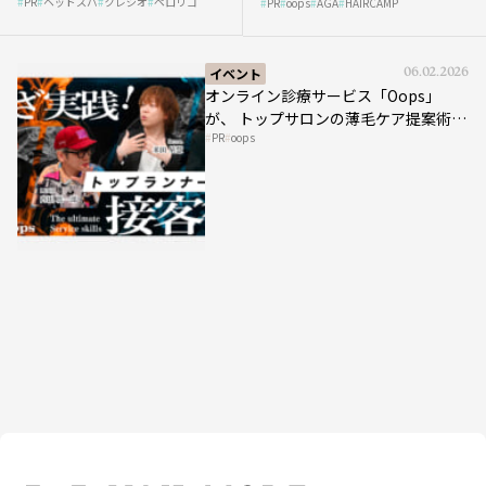
PR
ヘッドスパ
クレシオ
ペロリコ
スパ比率1.5倍アップの秘策を
PR
oops
AGA
HAIRCAMP
み”にどう向き合う？ ＃01
大公開
イベント
06.02.2026
オンライン診療サービス「Oops」
が、 トップサロンの薄毛ケア提案術を
PR
oops
HAIRCAMPで公開！