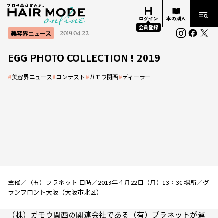
ログイン
本の購入
会員登録
美容界ニュース
2019.04.22
EGG PHOTO COLLECTION ! 2019
#
美容界ニュース
#
コンテスト
#
ガモウ関西
#
ディーラー
主催／（有）プラネット 日時／2019年４月22日（月）13：30 場所／グ
ランフロント大阪（大阪市北区）
（株）ガモウ関西の関連会社である（有）プラネットが運