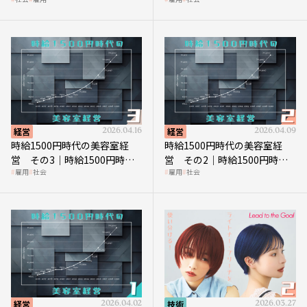
の到来は美容業の収益構造を
上につなげる賢い助成金活用
見直す契機
経営
2026.04.16
経営
2026.04.09
時給1500円時代の美容室経
時給1500円時代の美容室経
営 その3｜時給1500円時
営 その2｜時給1500円時代
雇用
社会
雇用
社会
代、美容業はどのような影響
に支払う給与はいくらなのか
を受けるのか？
経営
2026.04.02
技術
2026.03.27