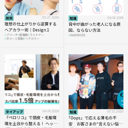
技術
03.27.2026
知識
04.18.2018
理想の仕上がりから逆算する
背中が曲がった老人になる原
ヘアカラー術｜Design.1
因、ならない方法
ブリーチ
処理剤
ライトナー
HAIR MODE
ダメージ抑制
ヘアカラー
タイアップ
04.01.2026
知識
07.13.2026
『ペロリコ』で頭皮・毛髪環
｢Oops」で応える薄毛の不
境を土台から整える！ ヘッド
安 お客さまの“言えない悩