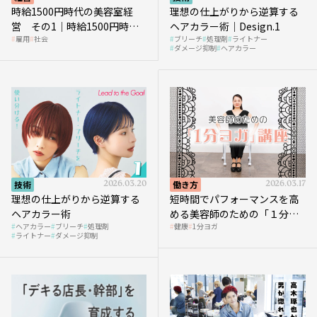
時給1500円時代の美容室経
理想の仕上がりから逆算する
営 その1｜時給1500円時代
ヘアカラー術｜Design.1
雇用
社会
ブリーチ
処理剤
ライトナー
へ向かう社会的背景
ダメージ抑制
ヘアカラー
技術
2026.03.20
働き方
2026.03.17
理想の仕上がりから逆算する
短時間でパフォーマンスを高
ヘアカラー術
める美容師のための「１分ヨ
ヘアカラー
ブリーチ
処理剤
健康
1分ヨガ
ガ」講座｜実践編
ライトナー
ダメージ抑制