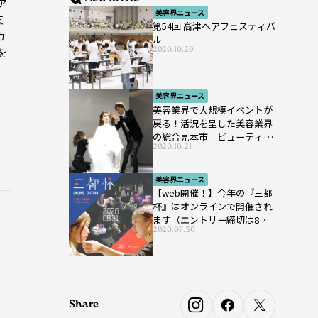
ア
美容界ニュース
恵
第54回 高津ヘアフェスティバ
カ
ル
2020.10.29
を
美容界ニュース
美容業界で大規模イベントが
戻る！活況を呈した美容業界
の総合見本市「ビューティー
2020.10.21
ワールド ジャパン ウエス
ト」が開催
美容界ニュース
【web開催！】今年の『三都
杯』はオンラインで開催され
ます（エントリー締切は8月7
2020.07.30
日まで）
Share