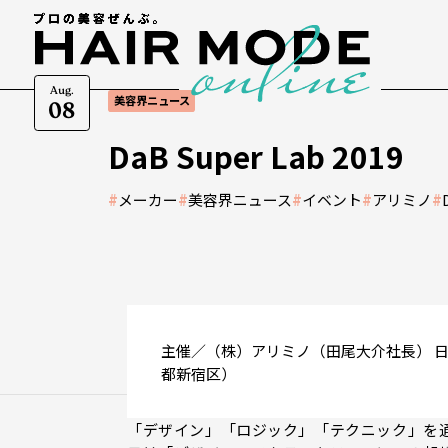
Aug.
美容界ニュース
08
DaB Super Lab 2019
#
メーカー
#
美容界ニュース
#
イベント
#
アリミノ
#
主催／（株）アリミノ（田尾大介社長） 日時
都新宿区）
「デザイン」「ロジック」「テクニック」を通