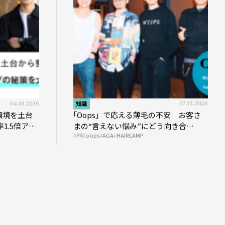
04.01.2026
知識
07.13.2026
環境を土台
｢Oops」で応える薄毛の不安 お客さ
1.5倍アッ
まの“言えない悩み”にどう向き合
PR
oops
AGA
HAIRCAMP
う？ ＃01