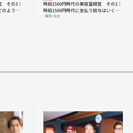
営 その3｜
時給1500円時代の美容室経営 その2｜
どのような
時給1500円時代に支払う給与はいくら
雇用
社会
なのか