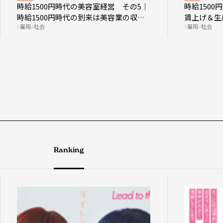
時給1500円時代の美容室経営 その5｜
時給150
時給1500円時代の到来は美容業の収益
賃上げ＆生
雇用
社会
雇用
社会
構造を見直す契機
成金活用
Ranking