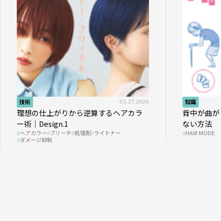
技術
03.27.2026
知識
理想の仕上がりから逆算するヘアカラ
背中が曲が
ー術｜Design.1
ない方法
ヘアカラー
ブリーチ
処理剤
ライトナー
HAIR MODE
ダメージ抑制