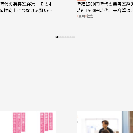
0円時代の美容室経営 その4｜
時給1500円時代の美容室経
産性向上につなげる賢い助
時給1500円時代、美容業は
雇用
社会
影響を受けるのか？