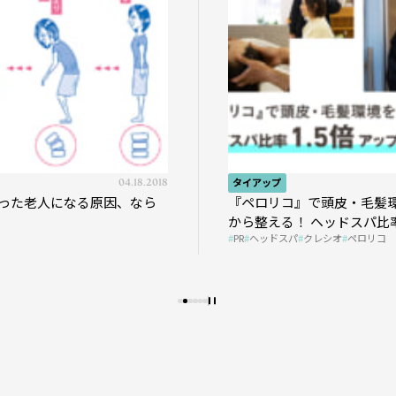
04.18.2018
タイアップ
った老人になる原因、なら
『ペロリコ』で頭皮・毛髪
から整える！ ヘッドスパ比率
PR
ヘッドスパ
クレシオ
ペロリコ
プの秘策を大公開