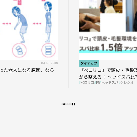
04.18.2018
タイアップ
った老人になる原因、なら
『ペロリコ』で頭皮・毛髪
から整える！ ヘッドスパ比率
ペロリコ
PR
ヘッドスパ
クレシオ
プの秘策を大公開