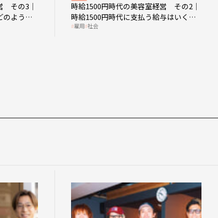
営 その3｜
時給1500円時代の美容室経営 その2｜
どのような
時給1500円時代に支払う給与はいくら
雇用
社会
なのか