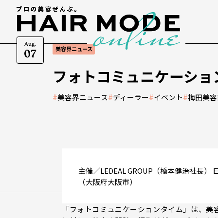
Aug.
美容界ニュース
07
フォトコミュニケーショ
#
美容界ニュース
#
ディーラー
#
イベント
#
梅田美容
主催／LEDEAL GROUP（橋本健治社長） 
（大阪府大阪市）
「フォトコミュニケーションタイム」は、美