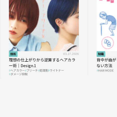
技術
03.27.2026
知識
理想の仕上がりから逆算するヘアカラ
背中が曲が
ー術｜Design.1
ない方法
ヘアカラー
ブリーチ
処理剤
ライトナー
HAIR MODE
ダメージ抑制