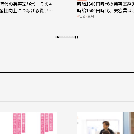
0円時代の美容室経営 その4｜
時給1500円時代の美容室経
産性向上につなげる賢い助
時給1500円時代、美容業は
社会
雇用
影響を受けるのか？