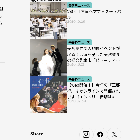
。
美容界ニュース
は
第54回 高津ヘアフェスティバ
の
ル
2020.10.29
ろ
美容界ニュース
美容業界で大規模イベントが
戻る！活況を呈した美容業界
の総合見本市「ビューティー
2020.10.21
ワールド ジャパン ウエス
ト」が開催
美容界ニュース
【web開催！】今年の『三都
杯』はオンラインで開催され
ます（エントリー締切は8月7
2020.07.30
日まで）
Share