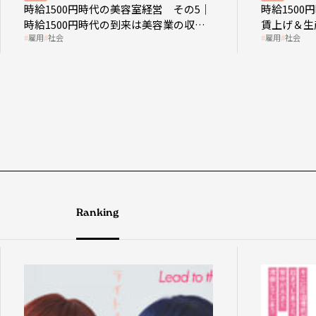
時給1500円時代の美容室経営 その5｜
時給150
時給1500円時代の到来は美容業の収益
賃上げ＆生
雇用
社会
雇用
社会
構造を見直す契機
成金活用
Ranking