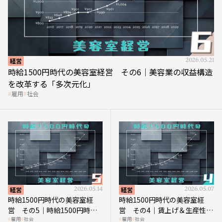
経営
2026.05.21
時給1500円時代の美容室経営 その6｜美容業の収益構造
を改革する「多次元化」
雇用
社会
経営
2026.05.14
経営
2026.05.07
時給1500円時代の美容室経
時給1500円時代の美容室経
営 その5｜時給1500円時代
営 その4｜賃上げ＆生産性向
雇用
社会
雇用
社会
の到来は美容業の収益構造を
上につなげる賢い助成金活用