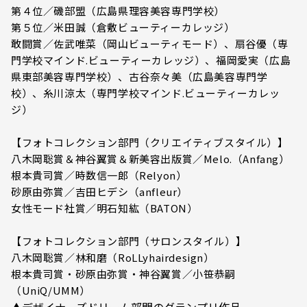
第４位／磯部盟（広島県理容美容専門学校）
第５位／米田誠（倉敷ビューティーカレッジ）
敢闘賞／佐武唯菜（岡山ビューティモード）、扇谷優（専
門学校マインド.ビューティーカレッジ）、福岡愛実（広島
県東部美容専門学校）、古谷奈々美（広島美容専門学
校）、糸川涼太（専門学校マインド.ビューティーカレッ
ジ）
【フォトコレクション部門（クリエイティブスタイル）】
八木岡聡賞＆神谷翼賞＆新美容出版賞／Melo.（Anfang）
根本貴司賞／時数信一郎（Relyon）
砂原由弥賞／吉田ヒデシ（anfleur）
女性モード社賞／明石知紘（BATON）
【フォトコレクション部門（サロンスタイル）】
八木岡聡賞／林和磨（RoLLyhairdesign）
根本貴司賞・砂原由弥賞・神谷翼賞／小笹恭嗣
（UniQ/UMM）