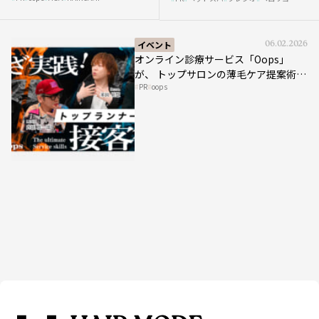
スパ比率1.5倍アップの秘策を
大公開
イベント
06.02.2026
オンライン診療サービス「Oops」
が、 トップサロンの薄毛ケア提案術を
PR
oops
HAIRCAMPで公開！