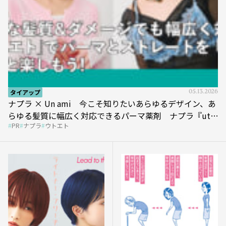
タイアップ
05.13.2026
ナプラ × Un ami 今こそ知りたいあらゆるデザイン、あ
らゆる髪質に幅広く対応できるパーマ薬剤 ナプラ『ut-
PR
ナプラ
ウトエト
et』