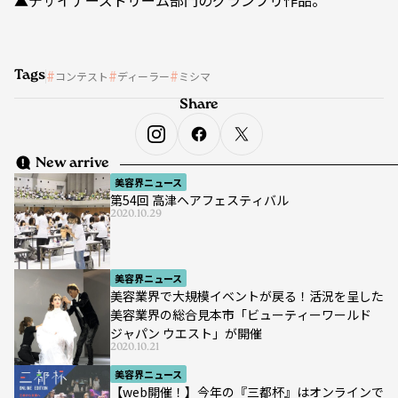
▲デザイナーズドリーム部門のグランプリ作品。
Tags
コンテスト
ディーラー
ミシマ
Share
New arrive
美容界ニュース
第54回 高津ヘアフェスティバル
2020.10.29
美容界ニュース
美容業界で大規模イベントが戻る！活況を呈した
美容業界の総合見本市「ビューティーワールド
ジャパン ウエスト」が開催
2020.10.21
美容界ニュース
【web開催！】今年の『三都杯』はオンラインで