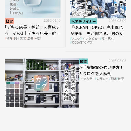
経営
2026.03.16
ヘアデザイナー
2026.03.09
｢デキる店長・幹部」を育成す
『OCEAN TOKYO』高木琢也
る その1｜デキる店長・幹部
が語る 男が惚れる、男の話
教育
岡本文宏
店長
幹部
メンズ
インタビュー
高木琢也
の「任せ方」
OCEAN TOKYO
知識
2026.03.03
派手髪提案の強い味方！
カラログを大解剖
ヘアカラー
カラログ
実験
検証