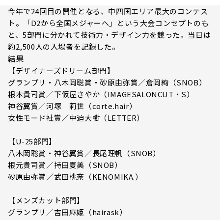
今年で24回目の開催となる、中四国エリア最大のコンテス
ト。「D2から全国メジャーへ」という大会コンセプトのも
と、5部門に分かれて技術力・デザイン力を競った。当日は
約2,500人の入場者を記録した。
結果
【デザイナーズドリーム部門】
グランプリ・八木岡聡賞・砂原由弥賞／倉岡絢（SNOB）
根本貴司賞／下仮屋さやか（IMAGESALONCUT・S）
神谷翼賞／河塚 莉世（corte.hair）
女性モード社賞／中迫大樹（LETTER）
【U-25部門】
八木岡聡賞・神谷翼賞／長尾理帆（SNOB）
根元貴司賞／持田夏美（SNOB）
砂原由弥賞／武田桃奈（KENOMIKA.）
【メンズカット部門】
グランプリ／吉田麻姫（hairask）