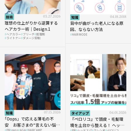
技術
03.27.2026
知識
04.18.2018
理想の仕上がりから逆算する
背中が曲がった老人になる原
ヘアカラー術｜Design.1
因、ならない方法
ヘアカラー
ブリーチ
処理剤
HAIR MODE
ライトナー
ダメージ抑制
知識
07.13.2026
タイアップ
04.01.2026
｢Oops」で応える薄毛の不
『ペロリコ』で頭皮・毛髪環
安 お客さまの“言えない悩
境を土台から整える！ ヘッド
PR
oops
AGA
HAIRCAMP
み”にどう向き合う？ ＃01
PR
ヘッドスパ
クレシオ
ペロリコ