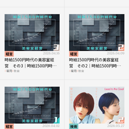
見直す契機
経営
2026.04.16
経営
2026.04.09
時給1500円時代の美容室経
時給1500円時代の美容室経
営 その3｜時給1500円時
営 その2｜時給1500円時代
雇用
社会
雇用
社会
代、美容業はどのような影響
に支払う給与はいくらなのか
を受けるのか？
経営
2026.04.02
技術
2026.03.27