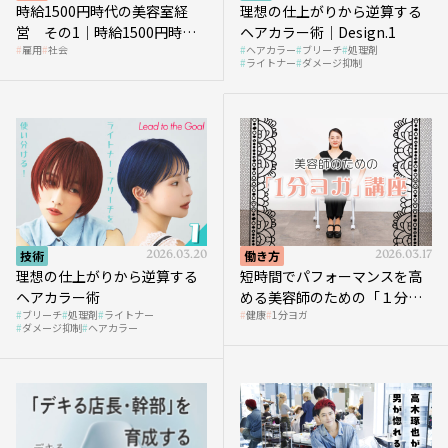
時給1500円時代の美容室経
理想の仕上がりから逆算する
営 その1｜時給1500円時代
ヘアカラー術｜Design.1
雇用
社会
ヘアカラー
ブリーチ
処理剤
へ向かう社会的背景
ライトナー
ダメージ抑制
技術
2026.03.20
働き方
2026.03.17
理想の仕上がりから逆算する
短時間でパフォーマンスを高
ヘアカラー術
める美容師のための「１分ヨ
ブリーチ
処理剤
ライトナー
健康
1分ヨガ
ガ」講座｜実践編
ダメージ抑制
ヘアカラー