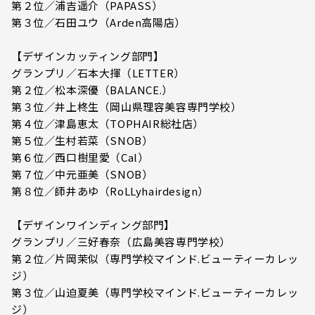
第２位／浦吉遥介（PAPASS）
第３位／石田ユウ（Arden高陽店）
【デザインカッティング部門】
グランプリ／石本大揮（LETTER）
第２位／松本深優（BALANCE.）
第３位／井上柊生（岡山県理容美容専門学校）
第４位／津島恵太（TOPHAIR総社店）
第５位／生村若菜（SNOB）
第６位／西口樹里愛（Cal）
第７位／中元亜美（SNOB）
第８位／師井あゆ（RoLLyhairdesign）
【デザインワインディング部門】
グランプリ／三好春奈（広島美容専門学校）
第２位／片岡茉似（専門学校マインド.ビューティーカレッ
ジ）
第３位／山迫夏美（専門学校マインド.ビューティーカレッ
ジ）