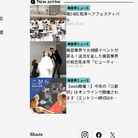
New arrive
美容界ニュース
な
第54回 高津ヘアフェスティバ
出
ル
2020.10.29
開
美容界ニュース
美容業界で大規模イベントが
戻る！活況を呈した美容業界
の総合見本市「ビューティー
2020.10.21
ワールド ジャパン ウエス
ト」が開催
美容界ニュース
【web開催！】今年の『三都
杯』はオンラインで開催され
ます（エントリー締切は8月7
2020.07.30
日まで）
Share