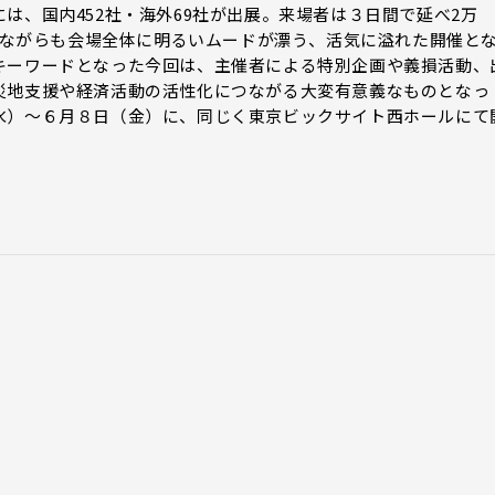
は、国内452社・海外69社が出展。来場者は３日間で延べ2万
受けながらも会場全体に明るいムードが漂う、活気に溢れた開催と
キーワードとなった今回は、主催者による特別企画や義損活動、
災地支援や経済活動の活性化につながる大変有意義なものとなっ
水）～６月８日（金）に、同じく東京ビックサイト西ホールにて