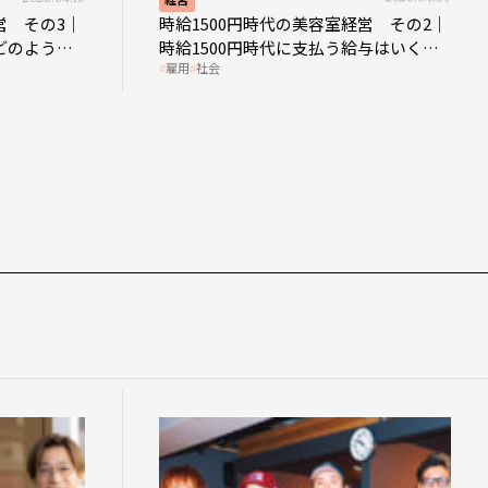
営 その3｜
時給1500円時代の美容室経営 その2｜
どのような
時給1500円時代に支払う給与はいくら
雇用
社会
なのか