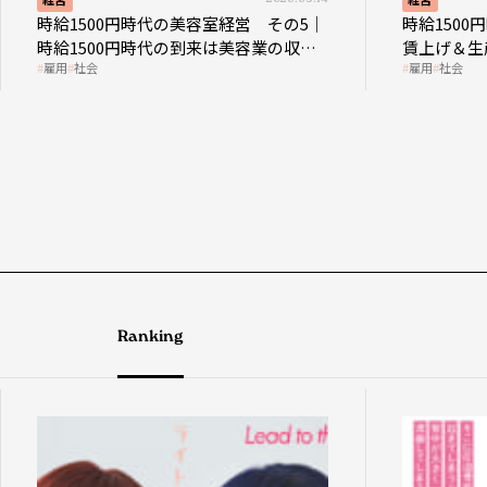
時給1500円時代の美容室経営 その5｜
時給150
時給1500円時代の到来は美容業の収益
賃上げ＆生
雇用
社会
雇用
社会
構造を見直す契機
成金活用
Ranking