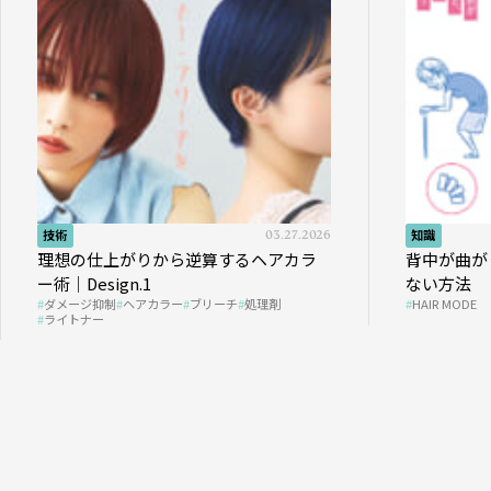
技術
03.27.2026
知識
理想の仕上がりから逆算するヘアカラ
背中が曲が
ー術｜Design.1
ない方法
ダメージ抑制
ヘアカラー
ブリーチ
処理剤
HAIR MODE
ライトナー