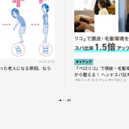
04.18.2018
タイアップ
った老人になる原因、なら
『ペロリコ』で頭皮・毛髪
から整える！ ヘッドスパ比率
PR
ヘッドスパ
クレシオ
ペロリコ
プの秘策を大公開