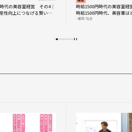
0円時代の美容室経営 その4｜
時給1500円時代の美容室経
産性向上につなげる賢い助
時給1500円時代、美容業は
雇用
社会
影響を受けるのか？