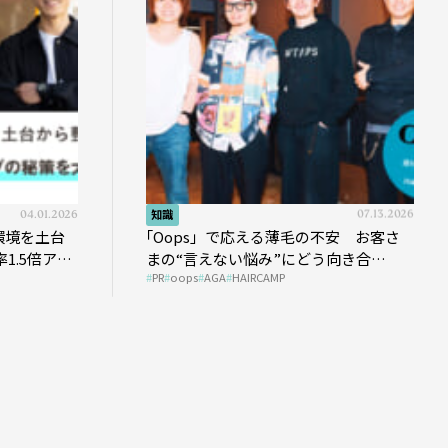
04.01.2026
知識
07.13.2026
環境を土台
｢Oops」で応える薄毛の不安 お客さ
1.5倍アッ
まの“言えない悩み”にどう向き合
PR
oops
AGA
HAIRCAMP
う？ ＃01