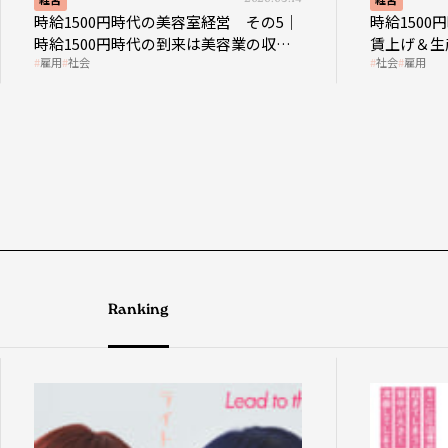
時給1500円時代の美容室経営 その5｜
時給150
時給1500円時代の到来は美容業の収益
賃上げ＆生
雇用
社会
社会
雇用
構造を見直す契機
成金活用
Ranking