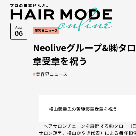
Aug.
美容界ニュース
06
Neoliveグループ&
章受章を祝う
#
美容界ニュース
横山義幸氏の黄綬褒章受章を祝う
ヘアサロンチェーンを展開する㈱タロー（理容
サロン運営、横山かやき代表）による毎年恒例