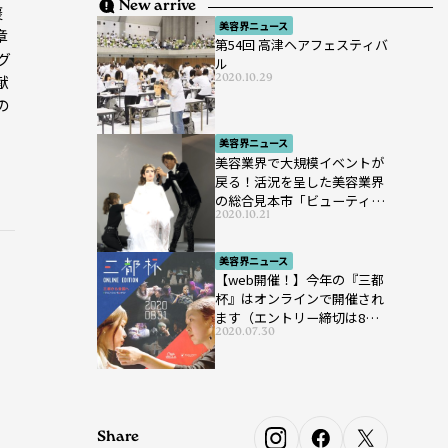
New arrive
褒
美容界ニュース
章
第54回 高津ヘアフェスティバ
グ
ル
2020.10.29
献
の
美容界ニュース
美容業界で大規模イベントが
戻る！活況を呈した美容業界
の総合見本市「ビューティー
2020.10.21
ワールド ジャパン ウエス
ト」が開催
美容界ニュース
【web開催！】今年の『三都
杯』はオンラインで開催され
ます（エントリー締切は8月7
2020.07.30
日まで）
Share