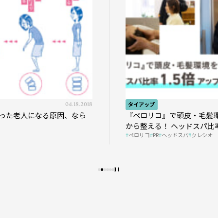
04.18.2018
タイアップ
った老人になる原因、なら
『ペロリコ』で頭皮・毛髪
から整える！ ヘッドスパ比率
ペロリコ
PR
ヘッドスパ
クレシオ
プの秘策を大公開