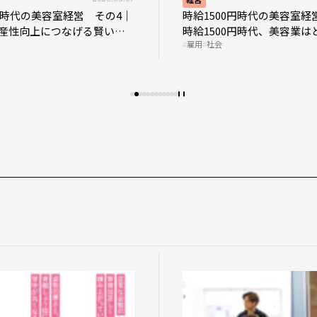
0円時代の美容室経営 その4｜
時給1500円時代の美容室経
産性向上につなげる賢い助
時給1500円時代、美容業は
雇用
社会
影響を受けるのか？