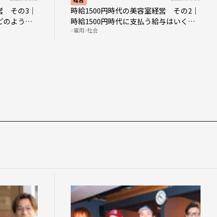
営 その3｜
時給1500円時代の美容室経営 その2｜
どのような
時給1500円時代に支払う給与はいくら
雇用
社会
なのか