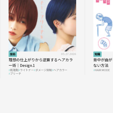
技術
03.27.2026
知識
理想の仕上がりから逆算するヘアカラ
背中が曲が
ー術｜Design.1
ない方法
処理剤
ライトナー
ダメージ抑制
ヘアカラー
HAIR MODE
ブリーチ