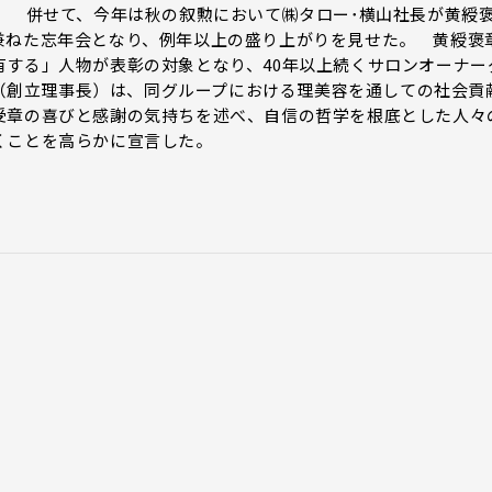
。 併せて、今年は秋の叙勲において㈱タロー･横山社長が黄綬
兼ねた忘年会となり、例年以上の盛り上がりを見せた。 黄綬褒
有する」人物が表彰の対象となり、40年以上続くサロンオーナー
社長（創立理事長）は、同グループにおける理美容を通しての社会貢
受章の喜びと感謝の気持ちを述べ、自信の哲学を根底とした人々
くことを高らかに宣言した。