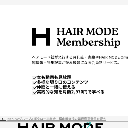
ヘアモード社が発行する月刊誌・書籍やHAIR MODE Onl
容情報・特集記事が読み放題になる会員制サービス。
本も動画も見放題
多様な切り口のコンテンツ
仲間と一緒に使える
実践的な知を月額2,970円で学べる
TOP
Neoliveグループ&㈱タロー忘年会 横山義幸氏の黄綬褒章受章を祝う