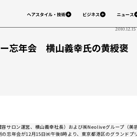
ヘアスタイル・技術
ビジネス
ニュース
2010.12.15
㈱タロー忘年会 横山義幸氏の黄綬褒
サロン運営、横山義幸社長）および㈱Neoliveグループ（美
の忘年会が12月15日㈬午後8時より、東京都港区のグランドプ