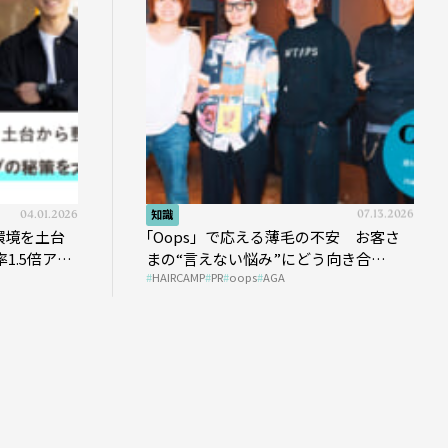
04.01.2026
知識
07.13.2026
環境を土台
｢Oops」で応える薄毛の不安 お客さ
1.5倍アッ
まの“言えない悩み”にどう向き合
HAIRCAMP
PR
oops
AGA
う？ ＃01