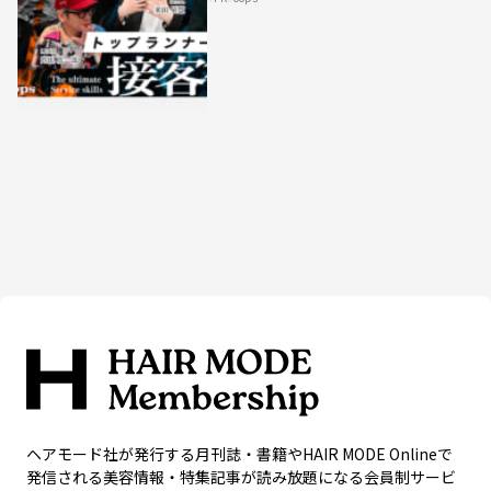
HAIRCAMPで公開！
ヘアモード社が発行する月刊誌・書籍やHAIR MODE Onlineで
発信される美容情報・特集記事が読み放題になる会員制サービ