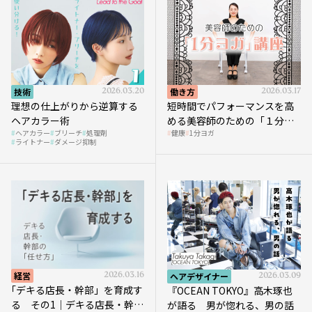
技術
2026.03.20
働き方
2026.03.17
理想の仕上がりから逆算する
短時間でパフォーマンスを高
ヘアカラー術
める美容師のための「１分ヨ
ヘアカラー
ブリーチ
処理剤
健康
1分ヨガ
ガ」講座｜実践編
ライトナー
ダメージ抑制
経営
2026.03.16
ヘアデザイナー
2026.03.09
｢デキる店長・幹部」を育成す
『OCEAN TOKYO』高木琢也
る その1｜デキる店長・幹部
が語る 男が惚れる、男の話