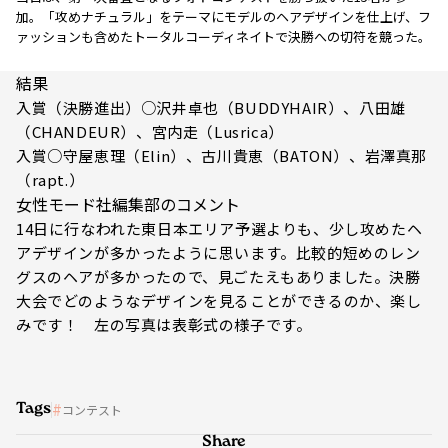
加。「攻めナチュラル」をテーマにモデルのヘアデザインを仕上げ、フ
ァッションも含めたトータルコーディネイトで決勝への切符を競った。
結果
入賞（決勝進出）○沢井卓也（BUDDYHAIR）、八田雄
（CHANDEUR）、宮内走（Lusrica）
入賞○守屋恵理（Elin）、古川貴恵（BATON）、岩澤真那
（rapt.）
女性モード社編集部のコメント
14日に行なわれた東日本エリア予選よりも、少し攻めたヘ
アデザインが多かったように思います。比較的短めのレン
グスのヘアが多かったので、見ごたえもありました。決勝
大会でどのようなデザインを見ることができるのか、楽し
みです！ 左の写真は表彰式の様子です。
Tags
コンテスト
Share