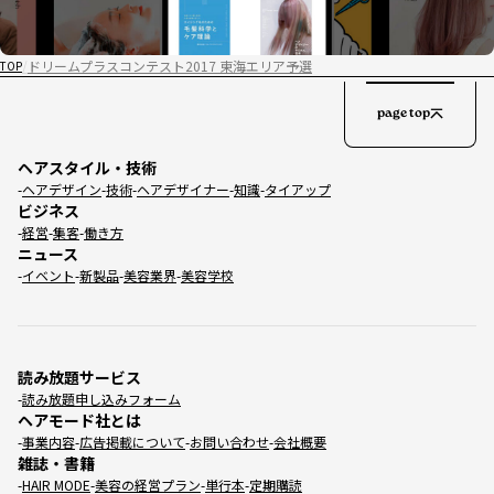
ドリームプラスコンテスト2017 東海エリア予選
TOP
page top
ヘアスタイル・技術
ヘアデザイン
技術
ヘアデザイナー
知識
タイアップ
ビジネス
経営
集客
働き方
ニュース
イベント
新製品
美容業界
美容学校
読み放題サービス
読み放題申し込みフォーム
ヘアモード社とは
事業内容
広告掲載について
お問い合わせ
会社概要
雑誌・書籍
HAIR MODE
美容の経営プラン
単行本
定期購読