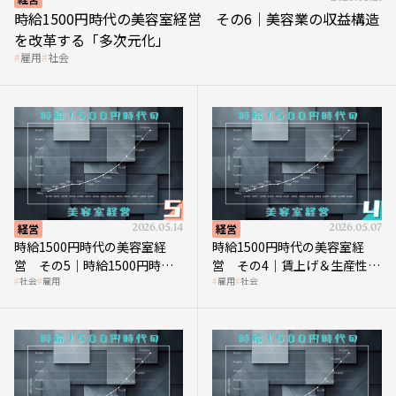
時給1500円時代の美容室経営 その6｜美容業の収益構造
を改革する「多次元化」
雇用
社会
経営
2026.05.14
経営
2026.05.07
時給1500円時代の美容室経
時給1500円時代の美容室経
営 その5｜時給1500円時代
営 その4｜賃上げ＆生産性向
社会
雇用
雇用
社会
の到来は美容業の収益構造を
上につなげる賢い助成金活用
見直す契機