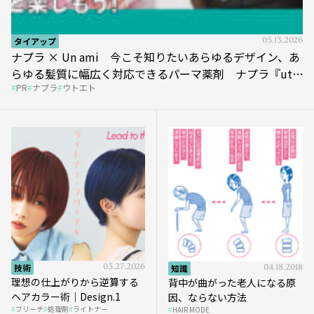
タイアップ
05.13.2026
ナプラ × Un ami 今こそ知りたいあらゆるデザイン、あ
らゆる髪質に幅広く対応できるパーマ薬剤 ナプラ『ut-
PR
ナプラ
ウトエト
et』
技術
03.27.2026
知識
04.18.2018
理想の仕上がりから逆算する
背中が曲がった老人になる原
ヘアカラー術｜Design.1
因、ならない方法
ブリーチ
処理剤
ライトナー
HAIR MODE