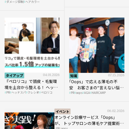
ダメージ抑制
ヘアカラー
タイアップ
04.01.2026
知識
07.13.2026
『ペロリコ』で頭皮・毛髪環
｢Oops」で応える薄毛の不
境を土台から整える！ ヘッド
安 お客さまの“言えない悩
PR
ヘッドスパ
クレシオ
ペロリコ
スパ比率1.5倍アップの秘策を
PR
oops
AGA
HAIRCAMP
み”にどう向き合う？ ＃01
大公開
イベント
06.02.2026
オンライン診療サービス「Oops」
が、 トップサロンの薄毛ケア提案術を
PR
oops