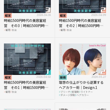
経営
2026.04.16
経営
2026.04.09
時給1500円時代の美容室経
時給1500円時代の美容室経
営 その3｜時給1500円時
営 その2｜時給1500円時代
雇用
社会
雇用
社会
代、美容業はどのような影響
に支払う給与はいくらなのか
を受けるのか？
経営
2026.04.02
技術
2026.03.27
時給1500円時代の美容室経
理想の仕上がりから逆算する
営 その1｜時給1500円時代
ヘアカラー術｜Design.1
雇用
社会
ブリーチ
処理剤
ライトナー
へ向かう社会的背景
ダメージ抑制
ヘアカラー