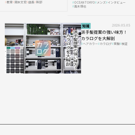
教育
岡本文宏
店長
幹部
OCEAN TOKYO
メンズ
インタビュー
の「任せ方」
高木琢也
知識
2026.03.03
派手髪提案の強い味方！
カラログを大解剖
ヘアカラー
カラログ
実験
検証