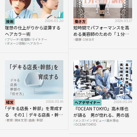
技術
2026.03.20
働き方
2026.03.17
理想の仕上がりから逆算する
短時間でパフォーマンスを高
ヘアカラー術
める美容師のための「１分ヨ
ブリーチ
処理剤
ライトナー
健康
1分ヨガ
ガ」講座｜実践編
ダメージ抑制
ヘアカラー
経営
2026.03.16
ヘアデザイナー
2026.03.09
｢デキる店長・幹部」を育成す
『OCEAN TOKYO』高木琢也
る その1｜デキる店長・幹部
が語る 男が惚れる、男の話
教育
岡本文宏
店長
幹部
メンズ
インタビュー
高木琢也
の「任せ方」
OCEAN TOKYO