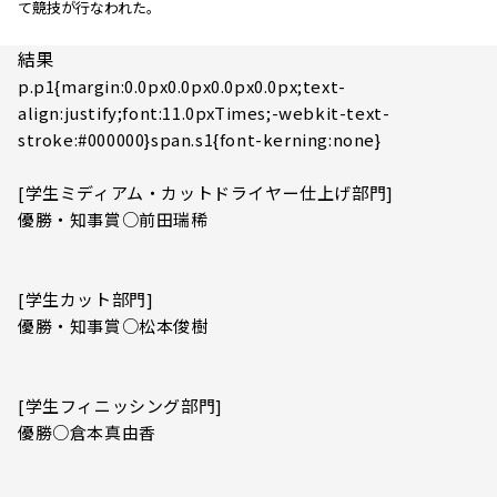
て競技が行なわれた。
結果
p.p1{margin:0.0px0.0px0.0px0.0px;text-
align:justify;font:11.0pxTimes;-webkit-text-
stroke:#000000}span.s1{font-kerning:none}
[学生ミディアム・カットドライヤー仕上げ部門]
優勝・知事賞○前田瑞稀
[学生カット部門]
優勝・知事賞○松本俊樹
[学生フィニッシング部門]
優勝○倉本真由香