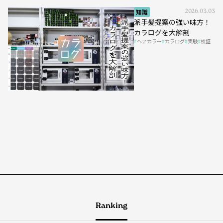
知識
2026.03.03
派手髪提案の強い味方！
カラログを大解剖
ヘアカラー
カラログ
実験
検証
Ranking