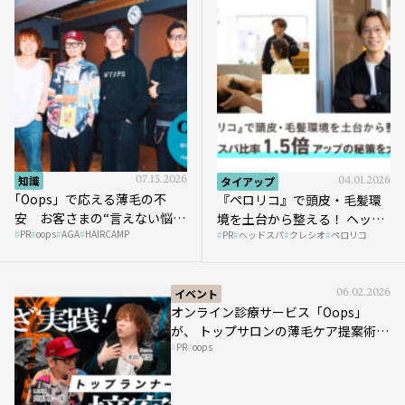
知識
07.13.2026
タイアップ
04.01.2026
｢Oops」で応える薄毛の不
『ペロリコ』で頭皮・毛髪環
安 お客さまの“言えない悩
境を土台から整える！ ヘッド
PR
oops
AGA
HAIRCAMP
み”にどう向き合う？ ＃01
PR
ヘッドスパ
クレシオ
ペロリコ
スパ比率1.5倍アップの秘策を
大公開
イベント
06.02.2026
オンライン診療サービス「Oops」
が、 トップサロンの薄毛ケア提案術を
PR
oops
HAIRCAMPで公開！