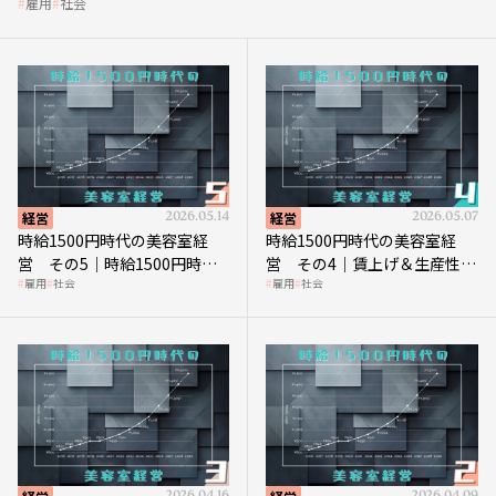
雇用
社会
経営
2026.05.14
経営
2026.05.07
時給1500円時代の美容室経
時給1500円時代の美容室経
営 その5｜時給1500円時代
営 その4｜賃上げ＆生産性向
雇用
社会
雇用
社会
の到来は美容業の収益構造を
上につなげる賢い助成金活用
見直す契機