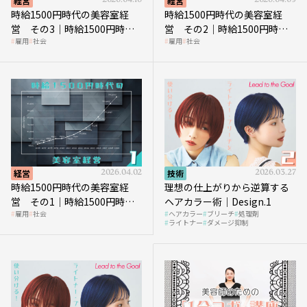
経営
2026.04.16
経営
2026.04.09
時給1500円時代の美容室経
時給1500円時代の美容室経
営 その3｜時給1500円時
営 その2｜時給1500円時代
雇用
社会
雇用
社会
代、美容業はどのような影響
に支払う給与はいくらなのか
を受けるのか？
経営
2026.04.02
技術
2026.03.27
時給1500円時代の美容室経
理想の仕上がりから逆算する
営 その1｜時給1500円時代
ヘアカラー術｜Design.1
雇用
社会
ヘアカラー
ブリーチ
処理剤
へ向かう社会的背景
ライトナー
ダメージ抑制