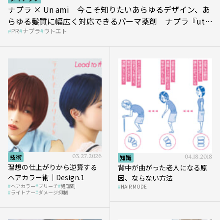
ナプラ × Un ami 今こそ知りたいあらゆるデザイン、あ
らゆる髪質に幅広く対応できるパーマ薬剤 ナプラ『ut-
PR
ナプラ
ウトエト
et』
技術
03.27.2026
知識
04.18.2018
理想の仕上がりから逆算する
背中が曲がった老人になる原
ヘアカラー術｜Design.1
因、ならない方法
ヘアカラー
ブリーチ
処理剤
HAIR MODE
ライトナー
ダメージ抑制