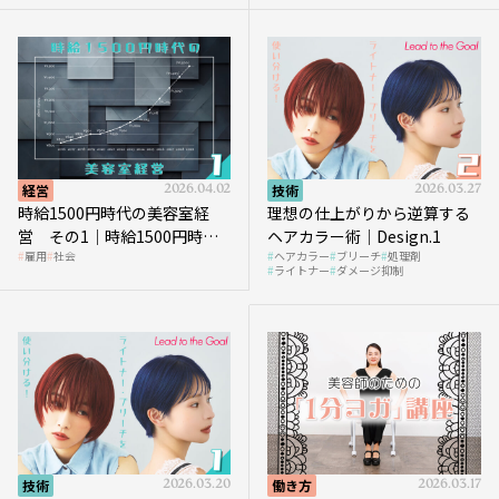
を受けるのか？
経営
2026.04.02
技術
2026.03.27
時給1500円時代の美容室経
理想の仕上がりから逆算する
営 その1｜時給1500円時代
ヘアカラー術｜Design.1
雇用
社会
ヘアカラー
ブリーチ
処理剤
へ向かう社会的背景
ライトナー
ダメージ抑制
技術
2026.03.20
働き方
2026.03.17