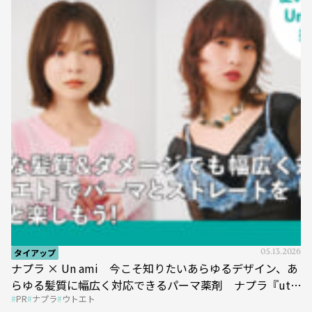
タイアップ
05.13.2026
ナプラ × Un ami 今こそ知りたいあらゆるデザイン、あ
らゆる髪質に幅広く対応できるパーマ薬剤 ナプラ『ut-
PR
ナプラ
ウトエト
et』