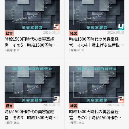
経営
2026.05.14
経営
2026.05.07
時給1500円時代の美容室経
時給1500円時代の美容室経
営 その5｜時給1500円時代
営 その4｜賃上げ＆生産性向
雇用
社会
雇用
社会
の到来は美容業の収益構造を
上につなげる賢い助成金活用
見直す契機
経営
2026.04.16
経営
2026.04.09
時給1500円時代の美容室経
時給1500円時代の美容室経
営 その3｜時給1500円時
営 その2｜時給1500円時代
雇用
社会
雇用
社会
代、美容業はどのような影響
に支払う給与はいくらなのか