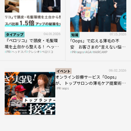
タイアップ
04.01.2026
知識
07.13.2026
『ペロリコ』で頭皮・毛髪環
｢Oops」で応える薄毛の不
境を土台から整える！ ヘッド
安 お客さまの“言えない悩
PR
ヘッドスパ
クレシオ
ペロリコ
スパ比率1.5倍アップの秘策を
PR
oops
AGA
HAIRCAMP
み”にどう向き合う？ ＃01
大公開
イベント
06.02.2026
オンライン診療サービス「Oops」
が、 トップサロンの薄毛ケア提案術を
PR
oops
HAIRCAMPで公開！