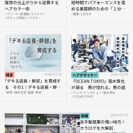
理想の仕上がりから逆算する
短時間でパフォーマンスを高
ヘアカラー術
める美容師のための「１分ヨ
ブリーチ
処理剤
ライトナー
健康
1分ヨガ
ガ」講座｜実践編
ダメージ抑制
ヘアカラー
経営
2026.03.16
ヘアデザイナー
2026.03.09
｢デキる店長・幹部」を育成す
『OCEAN TOKYO』高木琢也
る その1｜デキる店長・幹部
が語る 男が惚れる、男の話
教育
岡本文宏
店長
幹部
メンズ
インタビュー
高木琢也
の「任せ方」
OCEAN TOKYO
知識
2026.03.03
派手髪提案の強い味方！
カラログを大解剖