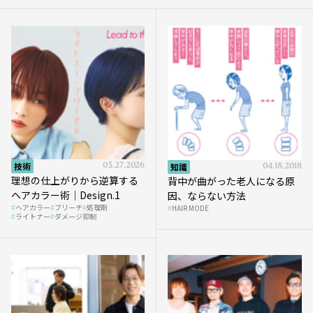
技術
03.27.2026
知識
04.18.2018
理想の仕上がりから逆算する
背中が曲がった老人になる原
ヘアカラー術｜Design.1
因、ならない方法
ヘアカラー
ブリーチ
処理剤
HAIR MODE
ライトナー
ダメージ抑制