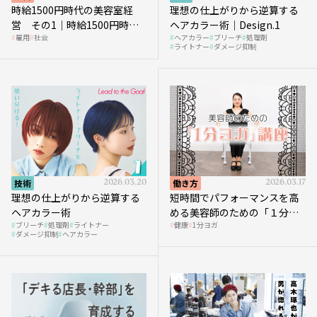
時給1500円時代の美容室経
理想の仕上がりから逆算する
営 その1｜時給1500円時代
ヘアカラー術｜Design.1
雇用
社会
ヘアカラー
ブリーチ
処理剤
へ向かう社会的背景
ライトナー
ダメージ抑制
技術
2026.03.20
働き方
2026.03.17
理想の仕上がりから逆算する
短時間でパフォーマンスを高
ヘアカラー術
める美容師のための「１分ヨ
ブリーチ
処理剤
ライトナー
健康
1分ヨガ
ガ」講座｜実践編
ダメージ抑制
ヘアカラー