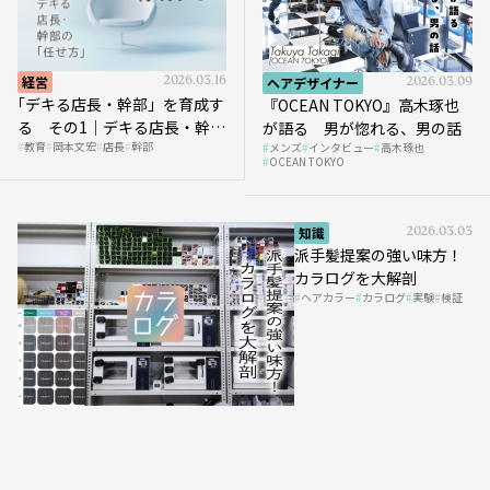
経営
2026.03.16
ヘアデザイナー
2026.03.09
｢デキる店長・幹部」を育成す
『OCEAN TOKYO』高木琢也
る その1｜デキる店長・幹部
が語る 男が惚れる、男の話
教育
岡本文宏
店長
幹部
メンズ
インタビュー
高木琢也
の「任せ方」
OCEAN TOKYO
知識
2026.03.03
派手髪提案の強い味方！
カラログを大解剖
ヘアカラー
カラログ
実験
検証