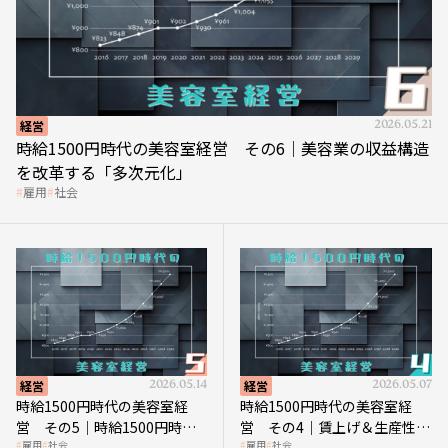
経営
2026.05.21
時給1500円時代の美容室経営 その6｜美容業の収益構造
を改革する「多次元化」
雇用
社会
経営
2026.05.14
経営
2026.05.07
時給1500円時代の美容室経
時給1500円時代の美容室経
営 その5｜時給1500円時代
営 その4｜賃上げ＆生産性向
雇用
社会
雇用
社会
の到来は美容業の収益構造を