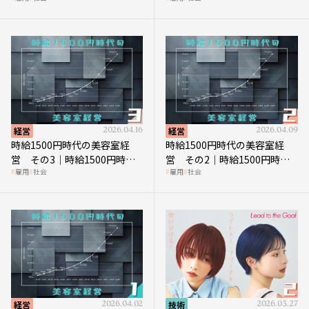
上につなげる賢い助成金活用
見直す契機
経営
2026.04.16
経営
2026.04.09
時給1500円時代の美容室経
時給1500円時代の美容室経
営 その3｜時給1500円時
営 その2｜時給1500円時代
雇用
社会
雇用
社会
代、美容業はどのような影響
に支払う給与はいくらなのか
を受けるのか？
経営
2026.04.02
技術
2026.03.27