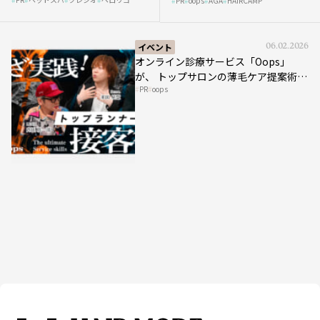
スパ比率1.5倍アップの秘策を
PR
oops
AGA
HAIRCAMP
み”にどう向き合う？ ＃01
大公開
イベント
06.02.2026
オンライン診療サービス「Oops」
が、 トップサロンの薄毛ケア提案術を
PR
oops
HAIRCAMPで公開！