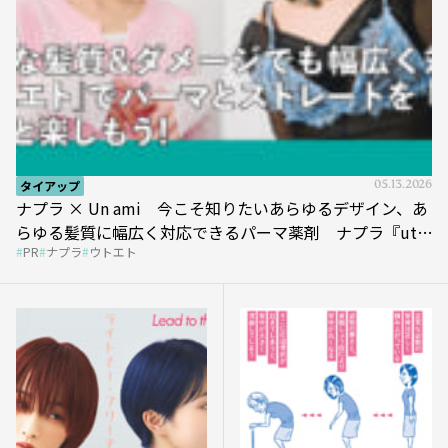
タイアップ
05.13.2026
ナプラ × Un ami 今こそ知りたいあらゆるデザイン、あ
らゆる髪質に幅広く対応できるパーマ薬剤 ナプラ『ut-
PR
ナプラ
ウトエト
et』