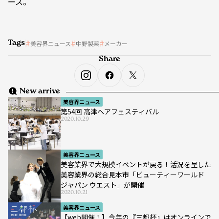
ース。
Tags
美容界ニュース
中野製薬
メーカー
Share
New arrive
美容界ニュース
第54回 高津ヘアフェスティバル
2020.10.29
美容界ニュース
美容業界で大規模イベントが戻る！活況を呈した
美容業界の総合見本市「ビューティーワールド
ジャパン ウエスト」が開催
2020.10.21
美容界ニュース
【web開催！】今年の『三都杯』はオンラインで