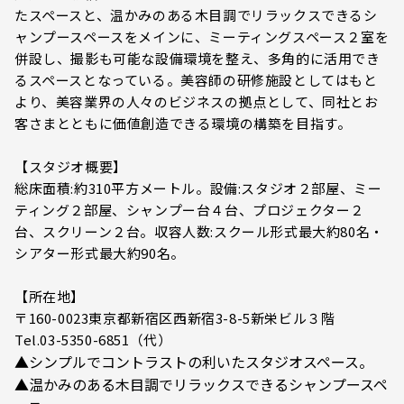
たスペースと、温かみのある木目調でリラックスできるシ
ャンプースペースをメインに、ミーティングスペース２室を
併設し、撮影も可能な設備環境を整え、多角的に活用でき
るスペースとなっている。美容師の研修施設としてはもと
より、美容業界の人々のビジネスの拠点として、同社とお
客さまとともに価値創造できる環境の構築を目指す。
【スタジオ概要】
総床面積:約310平方メートル。設備:スタジオ２部屋、ミー
ティング２部屋、シャンプー台４台、プロジェクター２
台、スクリーン２台。収容人数:スクール形式最大約80名・
シアター形式最大約90名。
【所在地】
〒160-0023東京都新宿区西新宿3-8-5新栄ビル３階
Tel.03-5350-6851（代）
▲シンプルでコントラストの利いたスタジオスペース。
▲温かみのある木目調でリラックスできるシャンプースペ