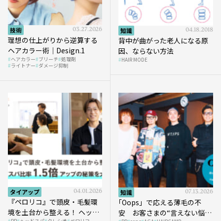
技術
03.27.2026
知識
04.18.2018
理想の仕上がりから逆算する
背中が曲がった老人になる原
ヘアカラー術｜Design.1
因、ならない方法
ヘアカラー
ブリーチ
処理剤
HAIR MODE
ライトナー
ダメージ抑制
タイアップ
04.01.2026
知識
07.13.2026
『ペロリコ』で頭皮・毛髪環
｢Oops」で応える薄毛の不
境を土台から整える！ ヘッド
安 お客さまの“言えない悩
PR
ヘッドスパ
クレシオ
ペロリコ