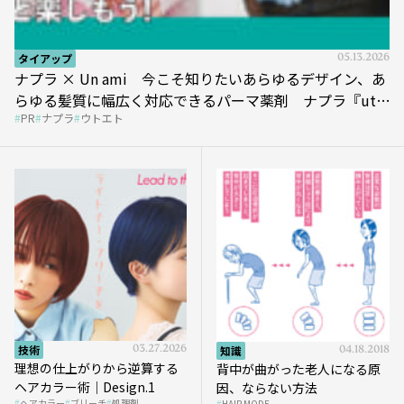
タイアップ
05.13.2026
ナプラ × Un ami 今こそ知りたいあらゆるデザイン、あ
らゆる髪質に幅広く対応できるパーマ薬剤 ナプラ『ut-
PR
ナプラ
ウトエト
et』
技術
03.27.2026
知識
04.18.2018
理想の仕上がりから逆算する
背中が曲がった老人になる原
ヘアカラー術｜Design.1
因、ならない方法
ヘアカラー
ブリーチ
処理剤
HAIR MODE