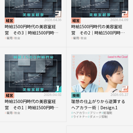
経営
2026.04.16
経営
2026.04.09
時給1500円時代の美容室経
時給1500円時代の美容室経
営 その3｜時給1500円時
営 その2｜時給1500円時代
雇用
社会
雇用
社会
代、美容業はどのような影響
に支払う給与はいくらなのか
を受けるのか？
経営
2026.04.02
技術
2026.03.27
時給1500円時代の美容室経
理想の仕上がりから逆算する
営 その1｜時給1500円時代
ヘアカラー術｜Design.1
雇用
社会
ヘアカラー
ブリーチ
処理剤
へ向かう社会的背景
ライトナー
ダメージ抑制