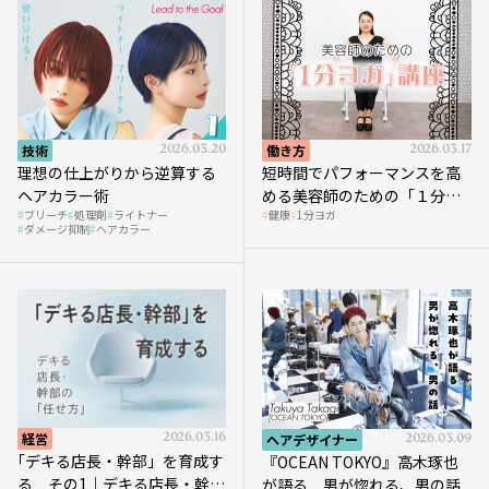
技術
2026.03.20
働き方
2026.03.17
理想の仕上がりから逆算する
短時間でパフォーマンスを高
ヘアカラー術
める美容師のための「１分ヨ
ブリーチ
処理剤
ライトナー
健康
1分ヨガ
ガ」講座｜実践編
ダメージ抑制
ヘアカラー
経営
2026.03.16
ヘアデザイナー
2026.03.09
｢デキる店長・幹部」を育成す
『OCEAN TOKYO』高木琢也
る その1｜デキる店長・幹部
が語る 男が惚れる、男の話