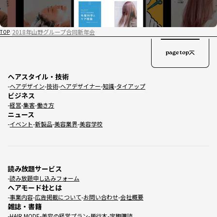
2018年山野グループ合同新年会
TOP
page top
ヘアスタイル・技術
ヘアデザイン
技術
ヘアデザイナー
知識
タイアップ
ビジネス
経営
集客
働き方
ニュース
イベント
新製品
美容業界
美容学校
読み放題サービス
読み放題申し込みフォーム
ヘアモード社とは
事業内容
広告掲載について
お問い合わせ
会社概要
雑誌・書籍
HAIR MODE
美容の経営プラン
単行本
定期購読