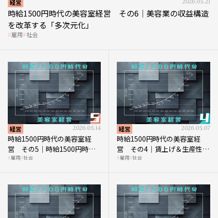
経営
2026.05.21
時給1500円時代の美容室経営 その6｜美容業の収益構造
を改革する「多次元化」
雇用
社会
経営
2026.05.14
経営
2026.05.07
時給1500円時代の美容室経
時給1500円時代の美容室経
営 その5｜時給1500円時代
営 その4｜賃上げ＆生産性向
雇用
社会
雇用
社会
の到来は美容業の収益構造を
上につなげる賢い助成金活用
見直す契機