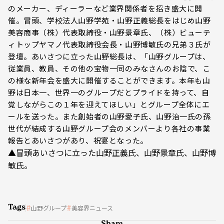
のメーカー、ディーラーなど業界関係者を招き盛大に開
催。冒頭、学校法人山野学苑・山野正義総長をはじめ山野
美容商事（株）代表取締役・山野景章氏、（株）ビューテ
ィトップヤマノ代表取締役会長・山野博敏氏の兄弟３氏が
登壇。あいさつに立った山野総長は、「山野グループは、
従業員、教員、その他の宝物一同のみなさんのお陰で、こ
の様な新年会を盛大に開催することができます。本年も山
野は日本一、世界一のグループだとプライドを持って、自
覚しながらこの１年を迎えてほしい」とグループ全体にエ
ールを送った。また創始者の山野愛子氏、山野治一氏の孫
世代が結成する山野グループ会のメンバーより各社の事業
報告とあいさつがあり、祝宴となった。
▲冒頭あいさつに立った山野正義氏、山野景章氏、山野博
敏氏。
Tags
山野グループ
美容界ニュース