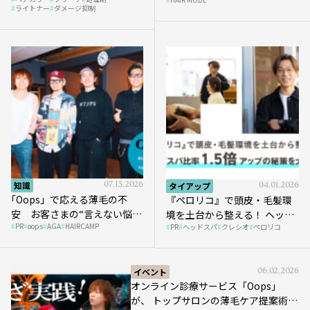
ライトナー
ダメージ抑制
知識
07.13.2026
タイアップ
04.01.2026
｢Oops」で応える薄毛の不
『ペロリコ』で頭皮・毛髪環
安 お客さまの“言えない悩
境を土台から整える！ ヘッド
PR
oops
AGA
HAIRCAMP
み”にどう向き合う？ ＃01
PR
ヘッドスパ
クレシオ
ペロリコ
スパ比率1.5倍アップの秘策を
大公開
イベント
06.02.2026
オンライン診療サービス「Oops」
が、 トップサロンの薄毛ケア提案術を