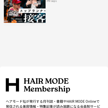
PR
oops
HAIRCAMPで公開！
ヘアモード社が発行する月刊誌・書籍やHAIR MODE Onlineで
発信される美容情報・特集記事が読み放題になる会員制サービ