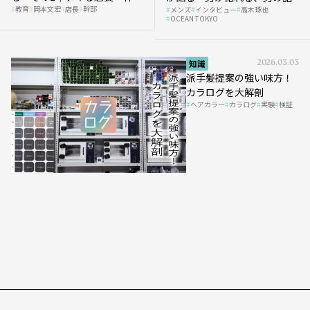
教育
岡本文宏
店長
幹部
メンズ
インタビュー
高木琢也
の「任せ方」
OCEAN TOKYO
知識
2026.03.03
派手髪提案の強い味方！
カラログを大解剖
ヘアカラー
カラログ
実験
検証