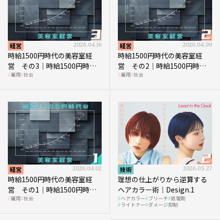
経営
2026.04.16
経営
2026.04.09
時給1500円時代の美容室経
時給1500円時代の美容室経
営 その3｜時給1500円時
営 その2｜時給1500円時代
雇用
社会
雇用
社会
代、美容業はどのような影響
に支払う給与はいくらなのか
を受けるのか？
経営
2026.04.02
技術
2026.03.27
時給1500円時代の美容室経
理想の仕上がりから逆算する
営 その1｜時給1500円時代
ヘアカラー術｜Design.1
雇用
社会
ヘアカラー
ブリーチ
処理剤
へ向かう社会的背景
ライトナー
ダメージ抑制