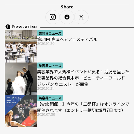
Share
New arrive
美容界ニュース
第54回 高津ヘアフェスティバル
2020.10.29
美容界ニュース
美容業界で大規模イベントが戻る！活況を呈した
美容業界の総合見本市「ビューティーワールド
ジャパン ウエスト」が開催
2020.10.21
美容界ニュース
【web開催！】今年の『三都杯』はオンラインで
開催されます（エントリー締切は8月7日まで）
2020.07.30