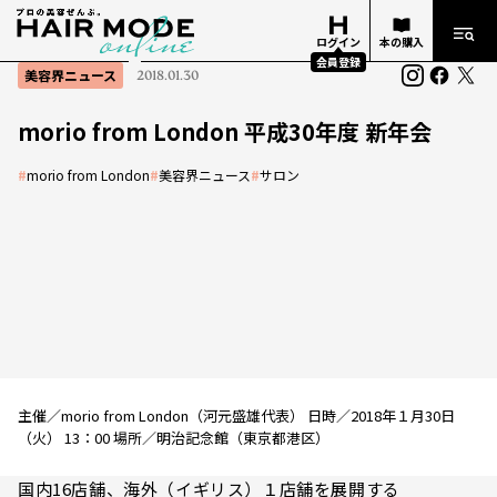
ログイン
本の購入
会員登録
美容界ニュース
2018.01.30
morio from London 平成30年度 新年会
#
morio from London
#
美容界ニュース
#
サロン
主催／morio from London（河元盛雄代表） 日時／2018年１月30日
（火） 13：00 場所／明治記念館（東京都港区）
国内16店舗、海外（イギリス）１店舗を展開する