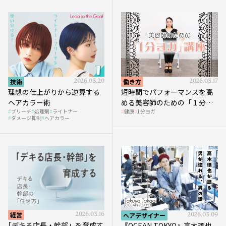
技術
2026.03.20
働き方
2026.03.17
理想の仕上がりから逆算する
短時間でパフォーマンスを高
ヘアカラー術
める美容師のための「１分ヨ
ブリーチ
処理剤
ライトナー
健康
1分ヨガ
ガ」講座｜実践編
ダメージ抑制
ヘアカラー
経営
2026.03.16
ヘアデザイナー
2026.03.09
｢デキる店長・幹部」を育成す
『OCEAN TOKYO』高木琢也