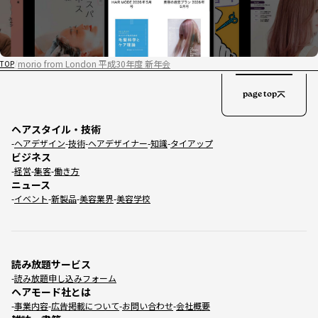
morio from London 平成30年度 新年会
TOP
page top
ヘアスタイル・技術
ヘアデザイン
技術
ヘアデザイナー
知識
タイアップ
ビジネス
経営
集客
働き方
ニュース
イベント
新製品
美容業界
美容学校
読み放題サービス
読み放題申し込みフォーム
ヘアモード社とは
事業内容
広告掲載について
お問い合わせ
会社概要