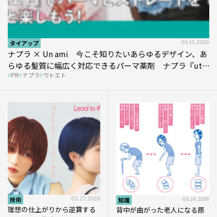
タイアップ
05.13.2026
ナプラ × Un ami 今こそ知りたいあらゆるデザイン、あ
らゆる髪質に幅広く対応できるパーマ薬剤 ナプラ『ut-
PR
ナプラ
ウトエト
et』
技術
03.27.2026
知識
04.18.2018
理想の仕上がりから逆算する
背中が曲がった老人になる原