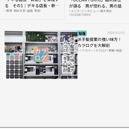
る その1｜デキる店長・幹部
が語る 男が惚れる、男の話
教育
岡本文宏
店長
幹部
メンズ
インタビュー
高木琢也
の「任せ方」
OCEAN TOKYO
知識
2026.03.03
派手髪提案の強い味方！
カラログを大解剖
ヘアカラー
カラログ
実験
検証