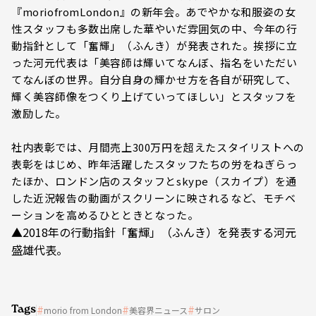
『moriofromLondon』の新年会。あでやかな和服姿の女
性スタッフも多数出席した華やいだ雰囲気の中、今年の行
動指針として「奮輝」（ふんき）が発表された。挨拶に立
った河元代表は「美容師は輝いてなんぼ、指名をいただい
てなんぼの世界。自分自身の輝かせ方を各自が研究して、
輝く美容師像をつくり上げていってほしい」とスタッフを
激励した。
社内表彰では、月間売上300万円を超えたスタイリストへの
表彰をはじめ、昨年活躍したスタッフたちの労をねぎらっ
たほか、ロンドン店のスタッフとskype（スカイプ）を通
した近況報告の動画がスクリーンに映されるなど、モチベ
ーションを高めるひとときとなった。
▲2018年の行動指針「奮輝」（ふんき）を発表する河元
盛雄代表。
Tags
morio from London
美容界ニュース
サロン