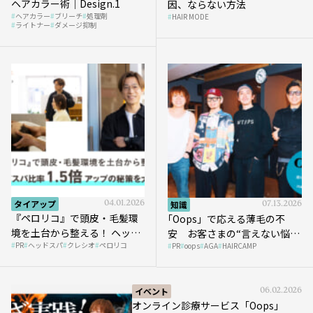
ヘアカラー術｜Design.1
因、ならない方法
ヘアカラー
ブリーチ
処理剤
HAIR MODE
ライトナー
ダメージ抑制
タイアップ
04.01.2026
知識
07.13.2026
『ペロリコ』で頭皮・毛髪環
｢Oops」で応える薄毛の不
境を土台から整える！ ヘッド
安 お客さまの“言えない悩
PR
ヘッドスパ
クレシオ
ペロリコ
スパ比率1.5倍アップの秘策を
PR
oops
AGA
HAIRCAMP
み”にどう向き合う？ ＃01
大公開
イベント
06.02.2026
オンライン診療サービス「Oops」