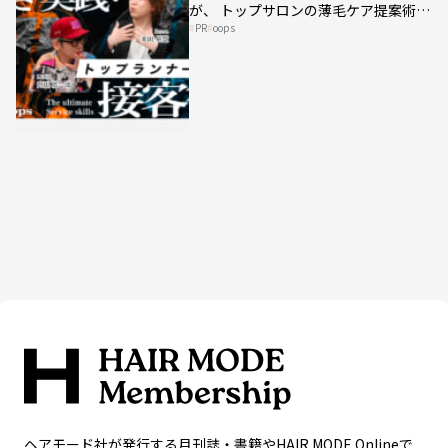
が、 トップサロンの薄毛ケア提案術を
PR
oops
HAIRCAMPで公開！
ヘアモード社が発行する月刊誌・書籍やHAIR MODE Onlineで