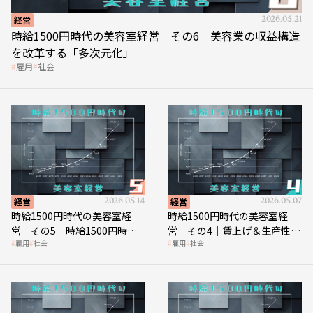
経営
2026.05.21
時給1500円時代の美容室経営 その6｜美容業の収益構造
を改革する「多次元化」
雇用
社会
経営
2026.05.14
経営
2026.05.07
時給1500円時代の美容室経
時給1500円時代の美容室経
営 その5｜時給1500円時代
営 その4｜賃上げ＆生産性向
雇用
社会
雇用
社会
の到来は美容業の収益構造を
上につなげる賢い助成金活用
見直す契機