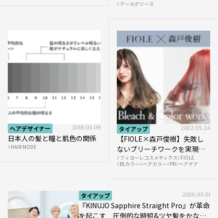
BEAUTRIUM
メーカー
阪本高生堂
HAIRCAMPで公開！
クールグリース
ヘアデザイナー
2018.05.09
タイアップ
2022.05.24
日本人の髪と瞳と肌色の関係
【FIOLE×森戸俊樹】失敗し
HAIR MODE
ないブリーチワークを実現
フィヨーレコスメティクス
FIOLE
し、狙った色味をムラなく表
BLカラー
ヘアカラー
PR
ヘアケア
現するカラー術
タイアップ
2026.05.01
『KINUJO Sapphire Straight Pro』が革命