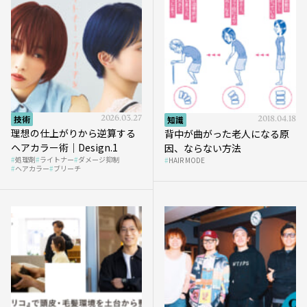
技術
2026.03.27
知識
2018.04.18
理想の仕上がりから逆算する
背中が曲がった老人になる原
ヘアカラー術｜Design.1
因、ならない方法
処理剤
ライトナー
ダメージ抑制
HAIR MODE
ヘアカラー
ブリーチ