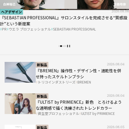
ヘアデザイン
2026.08.06
新製品
2026.08.04
新製品
新製品
新製品
2026.08.03
2026.08.04
2026.08.03
『SEBASTIAN PROFESSIONAL』サロンスタイルを完成させる“質感設
『BREMEN』操作性・デザイン性・速乾性を併せ持ったスケルトンブ
照明も硬化もこれ1台 LEDまつエク施術の救世主
『ULTIST by PRIMIENCE』新色 とろけるような透明感で描く洗練さ
照明も硬化もこれ1台 LEDまつエク施術の救世主
計”という新提案
イベント
イベント
2026.08.06
2026.08.06
アイラッシュガレージ
アイラッシュガレージ
LEDライト
LEDライト
ラシ
れたトレンドカラー
PR
ウエラ プロフェッショナル
SEBASTIAN PROFESSIONAL
『アリミノ ウルトラシナジー 2026』開催決定！
『アリミノ ウルトラシナジー 2026』開催決定！
トリコインダストリーズ
BREMEN
資生堂プロフェッショナル
ULTIST by PRIMIENCE
アリミノ
アリミノ
ULTRA SYNERGY
ULTRA SYNERGY
新製品
2026.08.04
『ULTIST by PRIMIENCE』新色 とろけるよう
な透明感で描く洗練されたトレンドカラー
資生堂プロフェッショナル
ULTIST by PRIMIENCE
新製品
2026.08.03
照明も硬化もこれ1台 LEDまつエク施術の救世
主
アイラッシュガレージ
LEDライト
イベント
2026.08.06