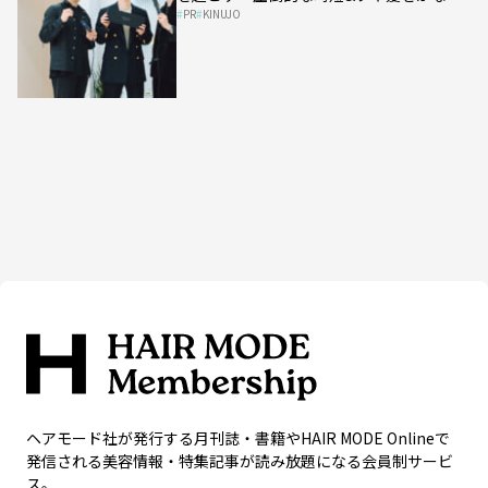
を起こす 圧倒的な時短&ツヤ髪をかなえ
PR
KINUJO
る次世代の縮毛矯正アイロン、誕生！
ヘアモード社が発行する月刊誌・書籍やHAIR MODE Onlineで
発信される美容情報・特集記事が読み放題になる会員制サービ