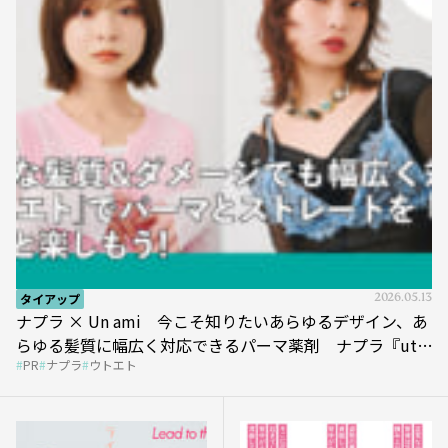
タイアップ
2026.05.13
ナプラ × Un ami 今こそ知りたいあらゆるデザイン、あ
らゆる髪質に幅広く対応できるパーマ薬剤 ナプラ『ut-
PR
ナプラ
ウトエト
et』