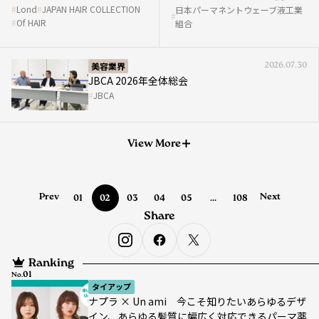
会
工業組合 第61回通常総会
Lond
JAPAN HAIR COLLECTION
日本パーマネントウェーブ液工業
Of HAIR
組合
美容業界
2026.07.30
JBCA 2026年全体総会
JBCA
View More
Prev
Next
01
02
03
04
05
...
108
Share
Ranking
No.
タイアップ
ナプラ × Un ami 今こそ知りたいあらゆるデザ