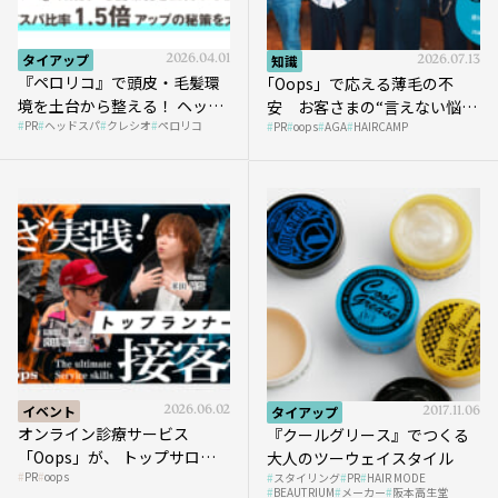
タイアップ
2026.04.01
知識
2026.07.13
『ペロリコ』で頭皮・毛髪環
｢Oops」で応える薄毛の不
境を土台から整える！ ヘッド
安 お客さまの“言えない悩
PR
ヘッドスパ
クレシオ
ペロリコ
スパ比率1.5倍アップの秘策を
PR
oops
AGA
HAIRCAMP
み”にどう向き合う？ ＃01
大公開
イベント
2026.06.02
タイアップ
2017.11.06
オンライン診療サービス
『クールグリース』でつくる
「Oops」が、 トップサロン
大人のツーウェイスタイル
PR
oops
の薄毛ケア提案術を
スタイリング
PR
HAIR MODE