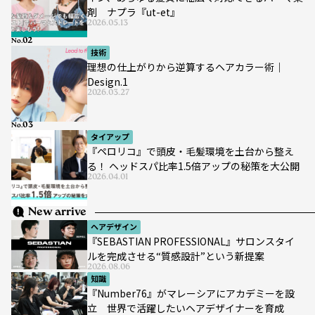
イン、あらゆる髪質に幅広く対応できるパーマ薬
剤 ナプラ『ut-et』
2026.05.13
No.
技術
理想の仕上がりから逆算するヘアカラー術｜
Design.1
2026.03.27
No.
タイアップ
『ペロリコ』で頭皮・毛髪環境を土台から整え
る！ ヘッドスパ比率1.5倍アップの秘策を大公開
2026.04.01
New arrive
ヘアデザイン
『SEBASTIAN PROFESSIONAL』サロンスタイ
ルを完成させる“質感設計”という新提案
2026.08.06
知識
『Number76』がマレーシアにアカデミーを設