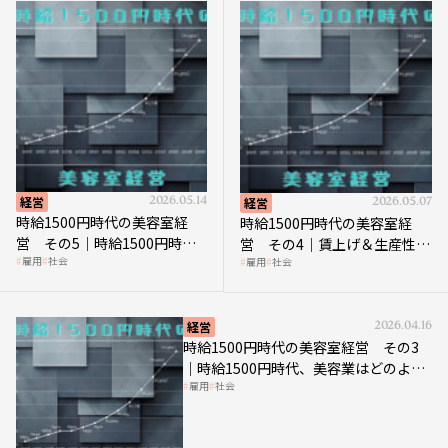
経営
2026.05.14
経営
2026.05.07
時給1500円時代の美容室経
時給1500円時代の美容室経
営 その5｜時給1500円時代
営 その4｜賃上げ＆生産性向
雇用
社会
の到来は美容業の収益構造を
雇用
社会
上につなげる賢い助成金活用
見直す契機
経営
2026.04.16
時給1500円時代の美容室経営 その3
｜時給1500円時代、美容業はどのよう
雇用
社会
な影響を受けるのか？