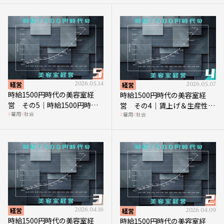
経営
2026.05.14
経営
2026.05.07
時給1500円時代の美容室経
時給1500円時代の美容室経
営 その5｜時給1500円時代
営 その4｜賃上げ＆生産性向
雇用
社会
雇用
社会
の到来は美容業の収益構造を
上につなげる賢い助成金活用
見直す契機
経営
2026.04.16
経営
2026.04.09
時給1500円時代の美容室経
時給1500円時代の美容室経