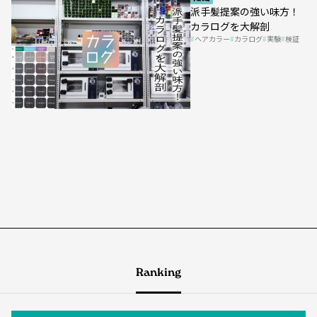
派手髪提案の強い味方！
カラログを大解剖
ヘアカラー
カラログ
実験
検証
Ranking