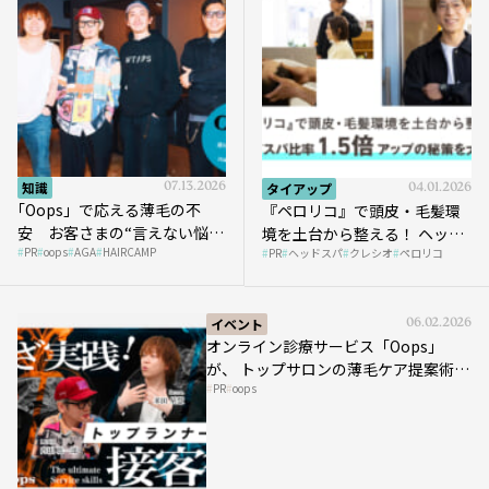
知識
07.13.2026
タイアップ
04.01.2026
｢Oops」で応える薄毛の不
『ペロリコ』で頭皮・毛髪環
安 お客さまの“言えない悩
境を土台から整える！ ヘッド
PR
oops
AGA
HAIRCAMP
み”にどう向き合う？ ＃01
PR
ヘッドスパ
クレシオ
ペロリコ
スパ比率1.5倍アップの秘策を
大公開
イベント
06.02.2026
オンライン診療サービス「Oops」
が、 トップサロンの薄毛ケア提案術を
PR
oops
HAIRCAMPで公開！