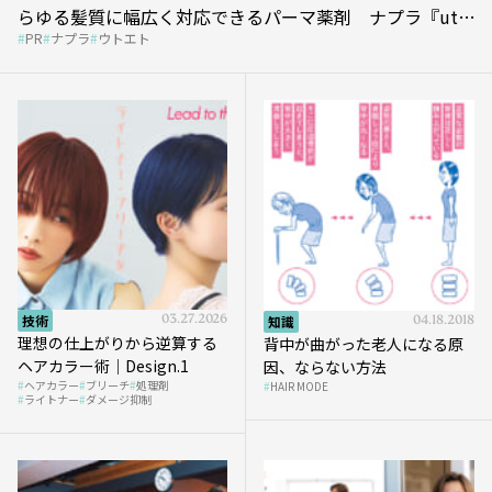
らゆる髪質に幅広く対応できるパーマ薬剤 ナプラ『ut-
PR
ナプラ
ウトエト
et』
技術
03.27.2026
知識
04.18.2018
理想の仕上がりから逆算する
背中が曲がった老人になる原
ヘアカラー術｜Design.1
因、ならない方法
ヘアカラー
ブリーチ
処理剤
HAIR MODE
ライトナー
ダメージ抑制