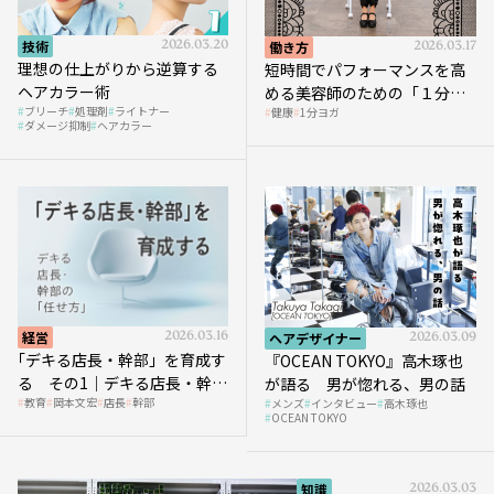
技術
2026.03.20
働き方
2026.03.17
理想の仕上がりから逆算する
短時間でパフォーマンスを高
ヘアカラー術
める美容師のための「１分ヨ
ブリーチ
処理剤
ライトナー
健康
1分ヨガ
ガ」講座｜実践編
ダメージ抑制
ヘアカラー
経営
2026.03.16
ヘアデザイナー
2026.03.09
｢デキる店長・幹部」を育成す
『OCEAN TOKYO』高木琢也
る その1｜デキる店長・幹部
が語る 男が惚れる、男の話
教育
岡本文宏
店長
幹部
メンズ
インタビュー
高木琢也
の「任せ方」
OCEAN TOKYO
知識
2026.03.03