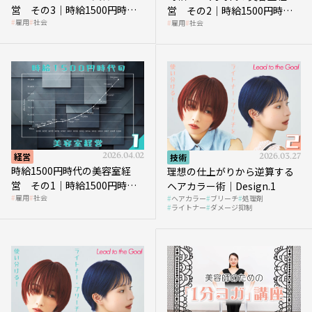
営 その3｜時給1500円時
営 その2｜時給1500円時代
雇用
社会
雇用
社会
代、美容業はどのような影響
に支払う給与はいくらなのか
を受けるのか？
経営
2026.04.02
技術
2026.03.27
時給1500円時代の美容室経
理想の仕上がりから逆算する
営 その1｜時給1500円時代
ヘアカラー術｜Design.1
雇用
社会
ヘアカラー
ブリーチ
処理剤
へ向かう社会的背景
ライトナー
ダメージ抑制