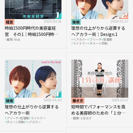
経営
2026.04.02
技術
2026.03.27
時給1500円時代の美容室経
理想の仕上がりから逆算する
営 その1｜時給1500円時代
ヘアカラー術｜Design.1
雇用
社会
ヘアカラー
ブリーチ
処理剤
へ向かう社会的背景
ライトナー
ダメージ抑制
技術
2026.03.20
働き方
2026.03.17
理想の仕上がりから逆算する
短時間でパフォーマンスを高
ヘアカラー術
める美容師のための「１分ヨ
ブリーチ
処理剤
ライトナー
健康
1分ヨガ
ガ」講座｜実践編
ダメージ抑制
ヘアカラー