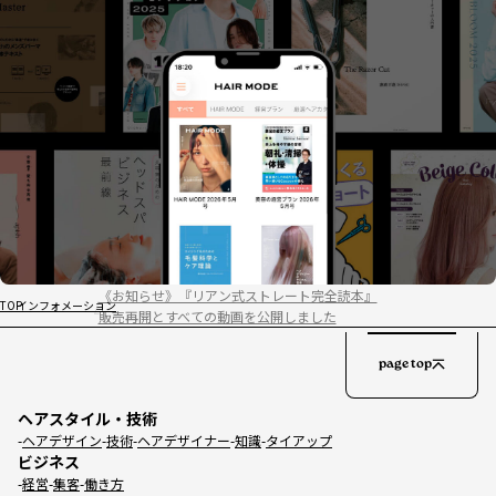
《お知らせ》『リアン式ストレート完全読本』
TOP
インフォメーション
販売再開とすべての動画を公開しました
page top
ヘアスタイル・技術
ヘアデザイン
技術
ヘアデザイナー
知識
タイアップ
ビジネス
経営
集客
働き方