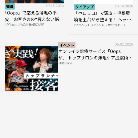
知識
07.13.2026
タイアップ
04.01.2026
｢Oops」で応える薄毛の不
『ペロリコ』で頭皮・毛髪環
安 お客さまの“言えない悩
境を土台から整える！ ヘッド
PR
oops
AGA
HAIRCAMP
み”にどう向き合う？ ＃01
PR
ヘッドスパ
クレシオ
ペロリコ
スパ比率1.5倍アップの秘策を
大公開
イベント
06.02.2026
オンライン診療サービス「Oops」
が、 トップサロンの薄毛ケア提案術を
PR
oops
HAIRCAMPで公開！