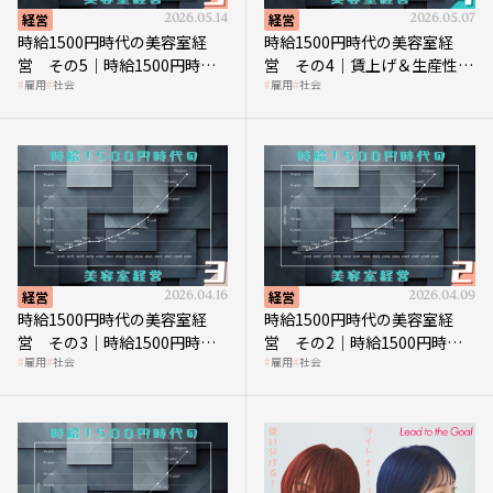
経営
2026.05.14
経営
2026.05.07
時給1500円時代の美容室経
時給1500円時代の美容室経
営 その5｜時給1500円時代
営 その4｜賃上げ＆生産性向
雇用
社会
雇用
社会
の到来は美容業の収益構造を
上につなげる賢い助成金活用
見直す契機
経営
2026.04.16
経営
2026.04.09
時給1500円時代の美容室経
時給1500円時代の美容室経
営 その3｜時給1500円時
営 その2｜時給1500円時代
雇用
社会
雇用
社会
代、美容業はどのような影響
に支払う給与はいくらなのか
を受けるのか？