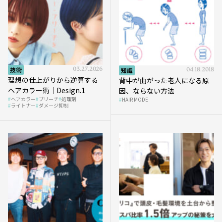
技術
03.27.2026
知識
04.18.2018
理想の仕上がりから逆算する
背中が曲がった老人になる原
ヘアカラー術｜Design.1
因、ならない方法
ヘアカラー
ブリーチ
処理剤
HAIR MODE
ライトナー
ダメージ抑制