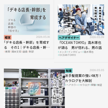
経営
2026.03.16
ヘアデザイナー
2026.03.09
｢デキる店長・幹部」を育成す
『OCEAN TOKYO』高木琢也
る その1｜デキる店長・幹部
が語る 男が惚れる、男の話
教育
岡本文宏
店長
幹部
メンズ
インタビュー
高木琢也
の「任せ方」
OCEAN TOKYO
知識
2026.03.03
派手髪提案の強い味方！
カラログを大解剖
ヘアカラー
カラログ
実験
検証