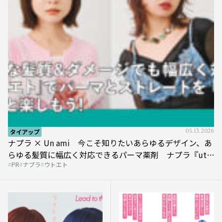
タイアップ
05.13.2026
ナプラ × Un ami 今こそ知りたいあらゆるデザイン、あ
らゆる髪質に幅広く対応できるパーマ薬剤 ナプラ『ut-
PR
ナプラ
ウトエト
et』