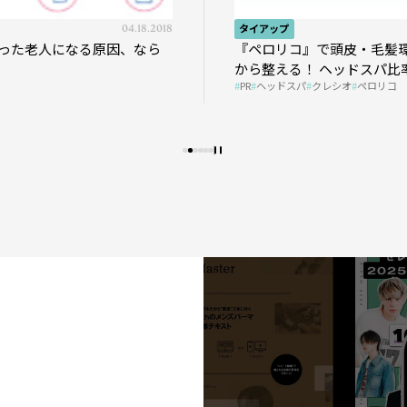
04.18.2018
タイアップ
った老人になる原因、なら
『ペロリコ』で頭皮・毛髪
から整える！ ヘッドスパ比率
PR
ヘッドスパ
クレシオ
ペロリコ
プの秘策を大公開