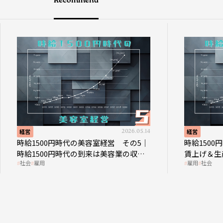
Recommend
経営
2026.05.14
経営
時給1500円時代の美容室経営 その5｜
時給150
時給1500円時代の到来は美容業の収益
賃上げ＆生
社会
雇用
雇用
社会
構造を見直す契機
成金活用