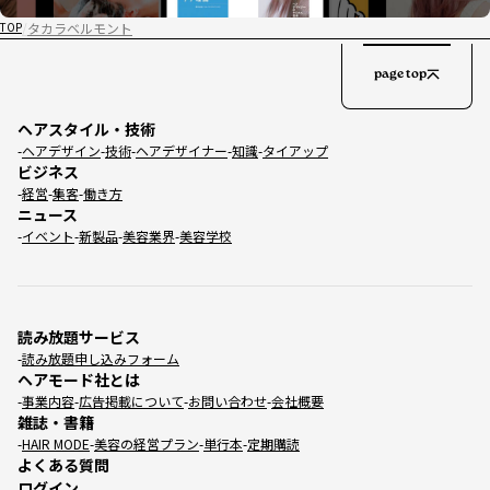
タカラベルモント
TOP
page top
ヘアスタイル・技術
ヘアデザイン
技術
ヘアデザイナー
知識
タイアップ
ビジネス
経営
集客
働き方
ニュース
イベント
新製品
美容業界
美容学校
読み放題サービス
読み放題申し込みフォーム
ヘアモード社とは
事業内容
広告掲載について
お問い合わせ
会社概要
雑誌・書籍
HAIR MODE
美容の経営プラン
単行本
定期購読
よくある質問
ログイン