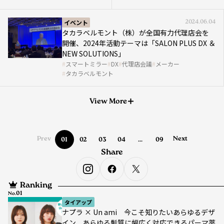
イベント
2024.06.04
タカラベルモント（株）が全国有力代理店会を
開催、2024年活動テーマは「SALON PLUS DX ＆
NEW SOLUTIONS」
スマートミラー
DX
代理店会議
メーカー
タカラベルモント
View More
Prev
Next
01
02
03
04
...
09
Share
Ranking
No.
タイアップ
ナプラ × Un ami 今こそ知りたいあらゆるデザ
イン、あらゆる髪質に幅広く対応できるパーマ薬