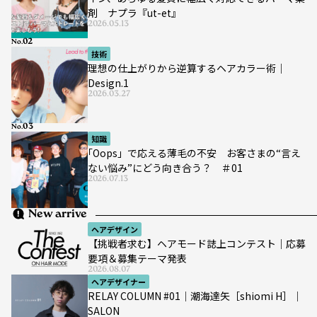
剤 ナプラ『ut-et』
2026.05.13
No.
技術
理想の仕上がりから逆算するヘアカラー術｜
Design.1
2026.03.27
No.
知識
｢Oops」で応える薄毛の不安 お客さまの“言え
ない悩み”にどう向き合う？ ＃01
2026.07.13
New arrive
ヘアデザイン
【挑戦者求む】ヘアモード誌上コンテスト｜応募
要項＆募集テーマ発表
2026.08.07
ヘアデザイナー
RELAY COLUMN #01｜潮海達矢［shiomi H］｜
SALON